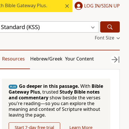
h Bible Gateway Plus.
LOG IN/SIGN UP
 Standard (KSS)
Font Size
Resources
Hebrew/Greek
Your Content
Go deeper in this passage.
With
Bible
PLUS
Gateway Plus
, trusted
Study Bible notes
and commentary
show beside the verses
you're reading—so you can explore the
meaning and context of Scripture without
leaving the page.
Start 7-day free trial
Learn More