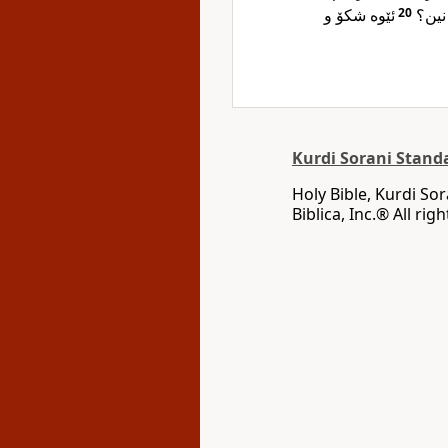
ئێوە شکۆ و
20
 نین؟
Kurdi Sorani Stand
Holy Bible, Kurdi So
Biblica, Inc‎.‎®‎‎ ‪All 