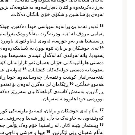
بەرز دەکردنەوە و لێتان دەپاڕاینەوە، بە شێوەیەک بژی،
ئەوەی بۆ شانشین و شکۆی خۆی بانگتان دەکات.
لەبەر ئەمە بێ بڕانەوە سوپاسی خودا دەکەین، چونک
13
پەیامی مرۆڤ لە ئێمە وەرنەگرت، بەڵکو وەک بەڕاستی
ڕاستیشدا هەر بەو جۆرەیە، ئەوەی لەناو ئێوەی باوەڕد.
ئەی خوشکان و برایان، ئێوە بوون بە لاساییکەرەوەی
14
یەهودیا، واتە ئەوانەی کە لەگەڵ عیسای مەسیحدا بوونە
دەستی هاوڵاتییەکانی خۆتان هەمان ئەو ئازارانەتان کێش
ئەوانەی عی
15
یەهودیا بە دەستی جولەکەکان کێشایان،
پێغەمبەرانیان کوشت و ئێمەیان چەوساندەوە. خودا ڕاز
ڕێگامان لێ دەگرن لەوەی بۆ نەتەوەک
16
هەموو خەڵکن،
ڕزگاربن، بەمەش کاسەی گوناهەکانیان سەرڕێژ دەکەن. 
تووڕەیی خودا هاتووەتە سەریان.
بەڵام ئەی خوشکان و برایان، ئێمە بۆ ماوەیەکی کور
17
کەوتینەوە، بە چاو نەک بە دڵ، زۆر شەیدا و پەرۆشی بین.
ویستمان بێینە لاتان، لە ڕاستیدا خۆم وەک پۆڵس چە،
18
هیوا و خۆشی و تاجی شا
19
بەڵام شەیتان ڕێی لێگرتین.