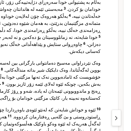
بەڵام بە پشتیوانی خودا سەرەڕای دژایەتییەکی زۆر، ئاز
مەبەستی ئێمە لە هاندانتان چەواش
3
خودامان بۆ کردن.
بەڵکو هەروەک چۆن لەلایەن خوداوە پ
4
خەڵەتاندن نییە،
متمانەی مزگێنیمان بدرێتێ، بە هەمان شێوە دەدوێین، 
ڕەزامەندی خەڵک نییە، بەڵکو ڕەزامەندی خودا، کە دڵ.
خودا شایەتە، نە زمانلووسیتان بۆ دەکەین و نە لەبەر 
5
چاوەڕوانی ستایش و پێداهەڵدانی خەڵک نەبووین
6
دەزانن،
کەسانی دیکەش.
وەک نێردراوانی مەسیح دەمانتوانی بارگرانی بین لەس،
8
بووین لەگەڵتاندا، وەک دایکێک شیر بداتە منداڵەکانی.
خۆشویست کە ئامادەبووین نەک تەنها مزگێنی خودا بەڵ
خ
9
بەش بکەین، چونکە ئێوە لەلای ئێمە زۆر ئازیز بوون.
ڕەنج و ماندووبوونی ئێمەتان لە یادە، شەو و ڕۆژ کارما
کەستانەوە نەبینە بار، کاتێک مزگێنی خودامان بۆ ڕاگەی.
ئێوە و خوداش شایەتن کە لەنێو ئێوەی باوەڕداردا چۆ
10
هەرو
11
ڕاستودروستی و بێ گلەیی ڕەفتارمان کردووە.
لەگەڵ هەریەک لە ئێوە وەکو باوکێک هەڵسوکەوتمان ک
هانم
12
لەگەڵ منداڵەکانی خۆیدا هەڵسوکەوت دەکات،