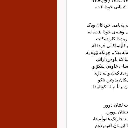
ن شایانی خودا بێت
ە پەیامی خوداتان وەک
 وشەی خودا بێت، لە
اریشدا کار دەکات
 کڵێساکانی خودا لە
تە یەک، چونکە ئێوە بە
ا کە باوەڕدارانی
سای خاوەن شکۆ و
ی ناکەن و لە دژی
ان بدوێین تاکو
بەڵام لە کۆتاییدا
ت لێتان دوور
ینتان بووین
ند جارێک هەوڵم دا
نازیمان لەبەردەم