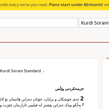
eside every verse you read.
Plans start under $6/month
wit
Kurdi Sorani
Kurdi Sorani Standard
خزمەتکردنی پۆڵس
2
ئەی خوشکان و برایان، خۆتان دەزانن هاتنمان بۆ لا،
بەڵکو وەک دەزانن پێشتر لە فیلیپی ئازارمان چێژت و،
2