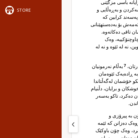
ایانە باسی مزگێنی
ەکردن و بەڕەڵایی و
STORE
ەسەند کرابین کە
ئەمەش بۆ بەدەستهێنانی
مان تاقی دەکاتەوە
چاوچنۆکییە، وەک
، نە لە ئێوە و نە لە
بەڵام نەرمونیان
7
ەرتان
بە ڕادەیەک ئێوەمان
کو خۆشمان لەگەڵتاندا
وشکان و برایان، دڵنیام
ن دەکرد، تاکو بەسەر
اندن
ن بە پیرۆزی و
ەک دەزانن کە ئێمە
رد، وەک چۆن باوکێک
ان دەدان و ورەمان