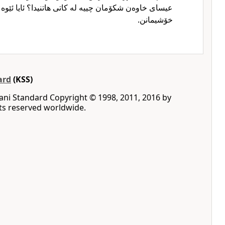
عیسای خاوەن شکۆمان چییە لە کاتی هاتنیدا؟ ئایا ئێوە
خۆشیمانن.
ard
(KSS)
rani Standard ‪Copyright © 1998, 2011, 2016 by
rights reserved worldwide‎.