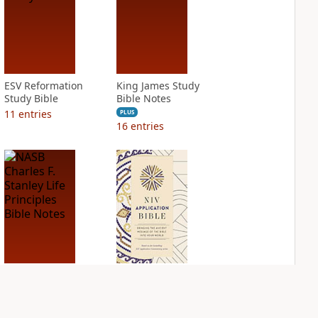
ESV Reformation
King James Study
Study Bible
Bible Notes
11
entries
PLUS
16
entries
NASB Charles F.
NIV Application
Stanley Life
Bible
Principles Bible
PLUS
Notes
9
entries