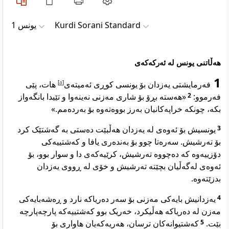
یونس 1
Kurdi Sorani Standard
هەڵاتنی یونس لە ئەرکەکەی
1
هات، پێی
]
a
[
فەرمایشتی یەزدان بۆ یونسی کوڕی ئەمیتەی
«هەستە بڕۆ بۆ شاری مەزنی نەینەوا و تێیدا بانگەواز
2
فەرموو:
بکە، چونکە خراپەکانیان بەرز بووەتەوە بۆ بەردەمم.»
یونسیش بۆ ئەوەی لە یەزدان هەڵبێت دەستی بە گەشتێک کرد
3
بۆ تەرشیش. سەرەتا چوو بۆ بەندەری یافا و کەشتییەکی
دۆزییەوە کە دەچووە تەرشیش، کرێیەکەی دا و سوار بوو، بۆ
ئەوەی لەگەڵیان بچێتە تەرشیش و خۆی لە ڕووی یەزدان
بدزێتەوە.
یەزدانیش بایەکی مەزنی بۆ سەر دەریاکە نارد و ڕەشەبایەکی
4
مەزن لە دەریاکە هەڵیکرد، خەریک بوو کەشتییەکە پارچەپارچە
کەشتیوانەکان ترسان، هەریەکەیان هاواری بۆ
5
بێت.