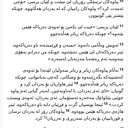
پیاوەکان ترسێکی زۆریان لێ نیشت و لێیان پرسی: «بۆچی
10
ئەمەت کرد؟» پیاوەکان زانییان کە لە یەزدان هەڵاتووە، چونکە
پێشتر پێی گوتبوون.
لێیان پرسی: «چیت لێ بکەین بۆ ئەوەی دەریاکە هێمن
11
بێتەوە؟» چونکە دەریاکە زیاتر هەڵدەچوو.
ئەویش وەڵامی دانەوە: «بمبەن و فڕێمبدەنە ناو دەریاکەوە،
12
ئیتر دەریاکەتان لێ هێمن دەبێتەوە، چونکە من دەزانم بەهۆی
منەوەیە ئەم ڕەشەبا مەزنەتان لەسەرە.»
بەڵام پیاوەکان زیاتر و زیاتر سەوڵیان لێدەدا بۆ ئەوەی
13
کەشتییەکە بگەڕێننەوە بۆ وشکانی، کەچی نەیانتوانی، چونکە
ئیتر هاواریان بۆ یەزدان کرد و
14
دەریاکە زیاتر هەڵدەچوو.
گوتیان: «ئای ئەی یەزدان، با لەناونەچین، لەبەر گیانی ئەم پیاوە
خوێنی بێتاوانێک مەخەرە ئەستۆمان. ئەی یەزدان، ئەوەی ویستت
ئینجا یونسیان گرت و فڕێیان دایە ناو دەریاکەوە، ئیتر
15
کردت.»
پیاوەکان زۆر لە یەزدان ترسان
16
هاژەی دەریاکە هێمن بووەوە.
کرد.
]
b
[
و قوربانییان بۆ یەزدان سەربڕی و نەزریان