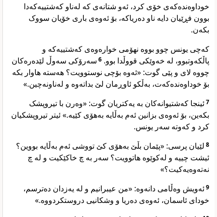
خوداوەندەکەی خۆی کرد، ئەو شتانەی کە لەناو کەشتییەکەدا
بوون فڕێیان دایە ناو دەریاکە، بۆ ئەوەی باری خۆیان سووک
بکەن.
کەچی یونس چوو بووە نهۆمی خوارەوەی کەشتییەکە و
سەرۆکی سەوڵ لێدەرەکان
6
پاڵکەوتبوو، لە خەوێکی قووڵدا بوو.
چووە لای و پێی گوت: «ئەوە بۆچی نوستوویت؟ هەستە هاوار بکە
بۆ خوداوەندەکەت، بەڵکو ئاوڕمان لێ بداتەوە و لەناونەچین.»
ئینجا کەشتیوانەکان بە یەکتریان گوت: «وەرن با تیروپشک
7
بکەین، بۆ ئەوەی بزانین ئەم بەڵایە بەهۆی کێیە.» ئیتر تیروپشکیان
کرد و کەوتە سەر یونس.
لێیان پرسی: «پێمان بڵێ بەهۆی کێ تووشی ئەم بەڵایە بووین؟
8
ئیشت چییە و لەکوێوە هاتوویت؟ سەر بە چ خاکێکیت و لە چ
نەتەوەیەکیت؟»
ئەویش وەڵامی دانەوە: «من عیبرانیم و لە یەزدان دەترسم،
9
خودای ئاسمان، ئەوەی دەریا و وشکانیی دروستکردووە.»