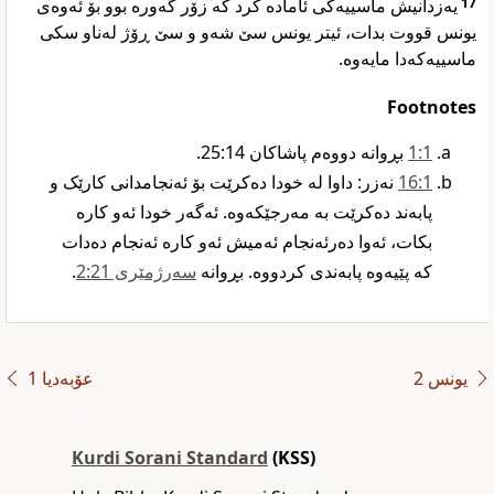
یەزدانیش ماسییەکی ئامادە کرد کە زۆر گەورە بوو بۆ ئەوەی
17
یونس قووت بدات، ئیتر یونس سێ شەو و سێ ڕۆژ لەناو سکی
ماسییەکەدا مایەوە.
Footnotes
1‏:1
بڕوانە دووەم پاشاکان 14‏:25.‏
1‏:16
نەزر: داوا لە خودا دەکرێت بۆ ئەنجامدانی کارێک و
پابەند دەکرێت بە مەرجێکەوە. ئەگەر خودا ئەو کارە
بکات، ئەوا دەرئەنجام ئەمیش ئەو کارە ئەنجام دەدات
کە پێیەوە پابەندی کردووە. بڕوانە
سەرژمێری 21‏:2
‏‏.‏
یونس 2
عۆبەدیا 1
Kurdi Sorani Standard
(KSS)