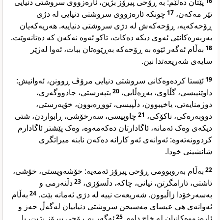
پێتان دەڵێم: بە ڕۆحی پیرۆز بژین، ئارەزووی سروشتی دنیایی
16
چونکە ئارەزووی سروشتی دنیایی لە دژی
17
تێر مەکەن،
ڕۆحەکەیە، ڕۆحەکەش لە دژی سروشتی دنیاییە. هەریەکەیان
بەربەرەکانێی ئەوی دیکە دەکات، تاکو ئەوە نەکەن کە دەتانەوێت.
بەڵام ئەگەر ئێوە بە ڕۆحەکە بەڕێوەتان ببات، ئەوا لەژێر
18
سایەی شەریعەتدا نین.
ئێستا کردەوەکانی سروشتی دنیایی مرۆڤ ڕوونن، ئەوانیش:
19
بتپەرستی، جادووگەری،
20
داوێنپیسی، گڵاوی، بەڕەڵایی،
دوژمنایەتی، یاخیبوون، دڵپیسی، تووڕەبوون، خۆپەرستی،
چاوپیسی، سەرخۆشی، ڕابواردن، شتی
21
دووبەرەکی، ناکۆکی،
دیکەی وەک ئەمانە، ئاگادارتان دەکەمەوە، وەک پێشتر ئاگادارم
کردوونەتەوە: ئەوانەی ئەو کارانە دەکەن نابنە میراتگری
شانشینی خودا.
بەڵام بەروبوومی ڕۆحی پیرۆز ئەمەیە: خۆشەویستی، خۆشی،
22
دڵنەرمی و
23
ئاشتی، ئارامگرتن، نیانی، چاکە، دڵسۆزی،
بەڵام
24
بەسەرخۆدا زاڵبوون. شەریعەت نییە لە دژی ئەمانە بێت.
ئەوانەی هی عیسای مەسیحن سروشتی دنیاییان لەگەڵ حەز و
ئەگەر بە ڕۆحی پیرۆز بژین، با
25
ئارەزووەکانیان لە خاچ داوە.