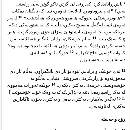
باش ڕاتاندەکرد. کێ ڕێی لێ گرتن تاکو گوێڕایەڵی ڕاستی
7
ئەم بیروباوەڕە لەلایەن ئەوەوە نییە کە بانگتان دەکات.
8
نەبن؟
لەبەر
10
«هەویرترشێکی بچووک، هەموو هەویرەکە هەڵدێنێت.»
9
ئەوەی ئێمە لەگەڵ مەسیح یەکین، دڵنیام کە بە شێوەیەکی دیکە
بیرناکەنەوە. جا ئەوەی بتانشێوێنێ سزای خۆی وەردەگرێت، هەر
بەڵام خوشکان، برایان، ئەگەر هەتا ئێستا من
11
چ کەسێک بێت.
خەتەنەکردن ڕادەگەیەنم، ئیتر بۆچی هەتا ئێستا دەچەوسێمەوە؟
خۆزگە ئەو کەسانەی
12
کەواتە کۆسپی خاچ لادراوە.
دەتانشێوێنن، بخەسێنرێن.
ئەی خوشک و برایانم، ئێوە بۆ ئازادی بانگکراون، بەڵام ئازادی
13
مەقۆزنەوە بۆ ڕازیکردنی سروشتی دنیایی، بەڵکو بە
چونکە تەورات هەمووی
14
خۆشەویستی خزمەتی یەکتری بکەن،
لە یەک ڕاسپاردەدا دێتە دی: [نزیکەکەت وەک خۆت خۆشبوێت.]
ئەگەر پەلاماری یەکتری بدەن و یەکتری بخۆن، ئاگاداربن
15
]
a
[
یەکتری لەناونەبەن.
ڕۆح و جەستە