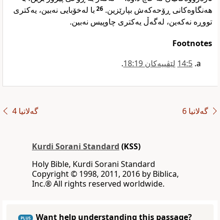
با لەخۆبایی نەبین، یەکتری
26
هەنگاوەکانی ڕۆحەکەش بپارێزین.
تووڕە نەکەین، لەگەڵ یەکتری چاوپیس نەبین.
Footnotes
5‏:14
لێڤییەکان 19‏:18
.‏‏
گەلاتیا 6
گەلاتیا 4
Kurdi Sorani Standard
(KSS)
Holy Bible, Kurdi Sorani Standard
‪Copyright © 1998, 2011, 2016 by Biblica,
Inc‎.‎®‎‎ ‪All rights reserved worldwide‎.
Want help understanding this passage?
PLUS