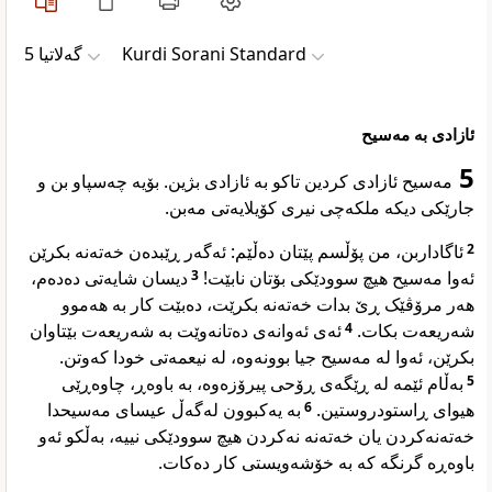
گەلاتیا 5
Kurdi Sorani Standard
ئازادی بە مەسیح
5
مەسیح ئازادی کردین تاکو بە ئازادی بژین. بۆیە چەسپاو بن و
جارێکی دیکە ملکەچی نیری کۆیلایەتی مەبن.
ئاگاداربن، من پۆڵسم پێتان دەڵێم: ئەگەر ڕێبدەن خەتەنە بکرێن
2
دیسان شایەتی دەدەم،
3
ئەوا مەسیح هیچ سوودێکی بۆتان نابێت!
هەر مرۆڤێک ڕێ بدات خەتەنە بکرێت، دەبێت کار بە هەموو
ئەی ئەوانەی دەتانەوێت بە شەریعەت بێتاوان
4
شەریعەت بکات.
بکرێن، ئەوا لە مەسیح جیا بوونەوە، لە نیعمەتی خودا کەوتن.
بەڵام ئێمە لە ڕێگەی ڕۆحی پیرۆزەوە، بە باوەڕ، چاوەڕێی
5
بە یەکبوون لەگەڵ عیسای مەسیحدا
6
هیوای ڕاستودروستین.
خەتەنەکردن یان خەتەنە نەکردن هیچ سوودێکی نییە، بەڵکو ئەو
باوەڕە گرنگە کە بە خۆشەویستی کار دەکات.