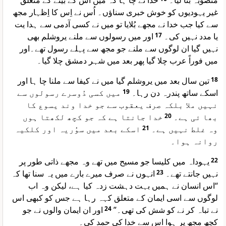
منصوبہ بنا لیا۔
خدا نے چا ہا کہ میں اس کے بیٹے کے متعلق
غیر یہودیوں کو خوش خبری سناؤں۔ اُس نے اِس کا اِظہار مجھ
سے کیا جب خدا نے مجھے بُلایا تو میں نے کسی آدمی سے ہدا یت
اور میں رسولوں سے ملنے یروشلم بھی
17
یا مدد نہیں کی۔
نہیں گیا ان لوگوں سے ملنے جو مجھ سے پہلے رسول تھے۔اور
میں فوراً عرب چلا گیا پھر بعد میں شہر دمشق چلا گیا۔
تین سال بعد میں یروشلم گیا میں نے کیفا سے ملنا چا ہا اور
18
میں کسی دُوسرے رسولوں سے
19
اسکے ساتھ پندرہ دن رہا۔
نہیں ملا بلکہ صرف یعقوب سے جو خدا وند یسوع کا
خدا جانتا ہے کہ جو کچھ لکھتا ہوں
20
بھا ئی ہے۔
اسکے بعد میں سوُریہ اور کلکیہ
21
وہ غلط نہیں ہے۔
روانہ ہوا۔
یہوداہ میں کلیسا جو مسیح میں تھے وہ مجھے ذاتی طور پر
22
انہوں نے صرف میرے بارے میں یہ سنا تھا کہ
23
نہیں جانتے تھے۔
“اس انسان نے ہمیں بہت دہشت زدہ کیا ہے، لیکن وہ اب
لوگوں سے اسی ایمان کے متعلق کہہ رہا ہے جس کو کبھی اس
اور ان ایمان والوں نے جو
24
نے تباہ کر نے کو شش کی تھی۔”
کچھ مجھ پر ہوا اس سے خدا کی حمد کی۔