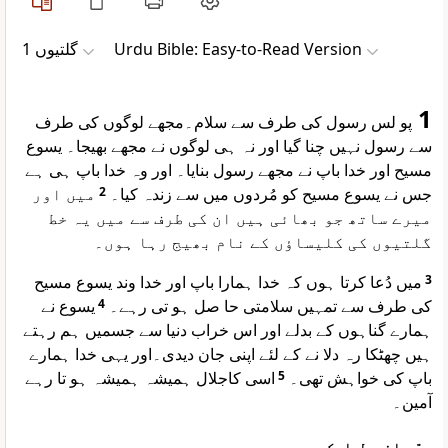
گلتیوں 1
Urdu Bible: Easy-to-Read Version
1
پو لس رسول کی طرف سے سلام۔مجھے لوگوں کی طرف
سے رسول نہیں چنا گیا اور نہ ہی لوگوں نے مجھے بھیجا۔ یسوع
مسیح اور خدا باپ نے مجھے رسول بنایا۔ اور وہ خدا باپ ہی ہے
میں اور
2
جس نے یسوع مسیح کو مُردوں میں سے زندہ کیا۔
میرے ساتھ جو بھائی ہیں ان کی طرف سے میں یہ خط
گلتیوں کی کلیساؤں کے نام بھیج رہا ہوں۔
میں دُعا کرتا ہوں کہ خدا ہمارا باپ اور خدا وند یسوع مسیح
3
یسوع نے
4
کی طرف سے تمہیں سلامتی حا صل ہو تی رہے۔
ہمارے گناہوں کے بدلے اور اس خراب دنیا سے جسمیں ہم رہتے
ہیں چھٹکا رہ دلا نے کے لئے اپنی جان دیدی۔اور یہی خدا ہمارے
اسی کاجلال ہمیشہ ہمیشہ ہو تا رہے
5
باپ کی خواہش تھی۔
آمین۔
سچّی انجیل ایک ہی ہے