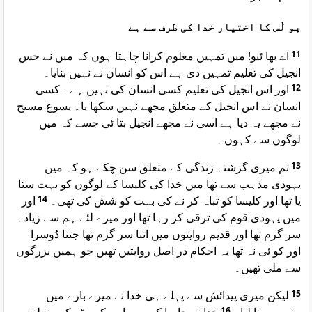
پو لُس کا اختیار خدا کی طرف سے ہے
اے بھا ئیو! میں تمہیں معلوم کرانا چاہتا ہوں کہ میں نے جس
11
انجیل کی تعلیم تمہیں دی ہے اس کو انسان نے نہیں بنایا۔
اور اس انجیل کی تعلیم کسی انسان کی نہیں ہے۔ کسی
12
انسان نے اس انجیل کے متعلق مجھے نہیں سکھا یا۔ یسوع مسیح
نے مجھے یہ دیا ہے اسی نے مجھے انجیل بتا ئی جسے کہ میں
لوگوں سے کہوں۔
تم میری گزشتہ زندگی کے متعلق سن چکے ہو کہ میں
13
یہودی مذہب سے تھا میں خدا کی کلیسا کے لوگوں کو بہت ستا
اور
14
یا تھا اور کلیسا کو تباہ کر نے کی بہت کو شش کی تھی۔
میں یہودی قوم کی ترقی کر رہا تھا اور میرے لئے ہم سے زیادہ
سر گرم تھا اور قدیم روایتوں میں اتنا سر گرم تھا جتنا دُوسرا
اور کو ئی نہ تھا یہ احکام در اصل روایتیں تھیں جو ہمیں بزرگوں
سے ملی تھیں۔
لیکن میری پیدائش سے پہلے ہی خدا نے میرے بارے میں
15
16