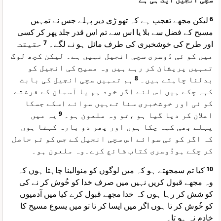
لیکن مجھے تعجب ہے کہ تھو ڑی دیر پہلے جس نے تمہیں
6
مسیح کے فضل سے بلا یا اس سے تم اس قدر جلد پھر کر کسی
حقیقت
7
اور طرح کی خوشخبری کی طرف مائل ہو نے لگے۔
میں کو ئی دُوسری سچی انجیل نہیں ہے۔ لیکن کچھ لوگ
تمہیں پریشان کر رہے ہیں وہ مسیح کی انجیل کو
ہم تمہیں سچی انجیل کی بابت
8
بدلنا چاہتے ہیں۔
کہہ چکے ہیں اس لئے اگر خود ہم یا آسمان کے فرشتے
کو ئی اور خوشخبری سنا تےہیں سوائے اسکے جسکا
یہ میں
9
اعلان کر دیا گیا ہو ،تو وہ ملعون ہو۔
پہلے بھی کہہ چکا ہوں اور پھر دو بارہ کہتا ہوں
کہ اگر کو ئی سوائے اس سچی انجیل کے جس کو تم حاصل
کر چکے ہودُوسری کتاب شائع کرے۔وہ ملعون ہو۔
کیا تم سمجھتے ہو کہ میں لوگوں کو منوالینا چاہتا ہوں کہ
10
وہ مجھے قبول کریں نہیں میں صرف خدا کو خُوش کر نے کی
کو شش کر رہا ہوں کہ خدا مجھے قبول کرے کیا میں آدمیوں
کو خُوش کر تا ہوں اگر میں ایسا کر تا تو میں یسوع مسیح کا
خادم نہ ہو تا۔