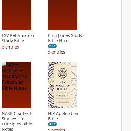
ESV Reformation
King James Study
Study Bible
Bible Notes
6
entries
PLUS
5
entries
NASB Charles F.
NIV Application
Stanley Life
Bible
Principles Bible
PLUS
Notes
9
entries