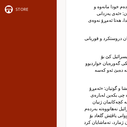
دەم خودا مانەوە و
STORE
ن: «ئەی یەزدانی
ا، هەتا ئەمڕۆ نەوەی
ان دروستکرد و قوربانی
یسرائیل کێ بۆ
ی گەورەیان خواردبوو
کە دەبێ ئەو کەسە
ێشا و گوتیان: «ئەمڕۆ
ە چی بکەین لەبارەی
ە کچەکانمان ژنیان
ائیل نەهاتووەتە بەردەم
انی یاڤێش گلعاد بۆ
 ژمارد، تەماشایان کرد