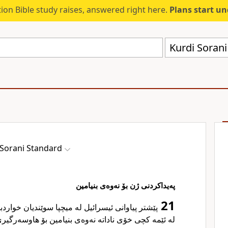
ion Bible study raises, answered right here.
Plans start u
Kurdi Sorani
 Sorani Standard
پەیداکردنی ژن بۆ نەوەی بنیامین
21
پێشتر پیاوانی ئیسرائیل لە میچپا سوێندیان خوارد
لە ئێمە کچی خۆی ناداتە نەوەی بنیامین بۆ هاوسەرگ.»