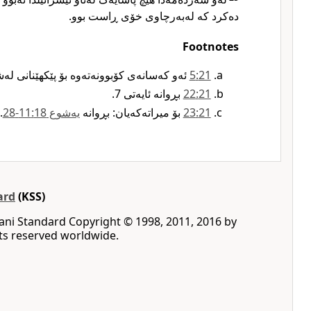
دەکرد کە لەبەرچاوی خۆی ڕاست بوو.
Footnotes
21‏:5
ئەو کەسانەی کۆبوونەتەوە بۆ پێکهێنانی لە
21‏:22
بڕوانە ئایەتی 7.‏
21‏:23
بۆ میراتەکەیان: بڕوانە
یەشوع 18‏:11‏-28
.‏‏
ard
(KSS)
rani Standard ‪Copyright © 1998, 2011, 2016 by
rights reserved worldwide‎.