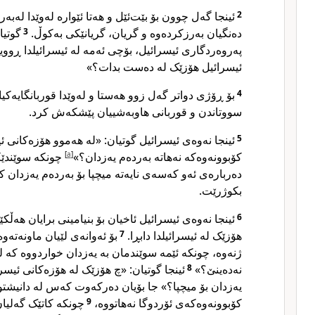
ئینجا گەل چوون بۆ بێت‌ئێل و هەتا ئێوارە لەوێدا لەبەر
2
گوتیا
3
دەنگیان بەرزکردەوە و گریان، گریانێکی بەکوڵ.
پەروەردگاری ئیسرائیل، بۆچی ئەمە لە ئیسرائیلدا ڕووید
ئیسرائیل هۆزێک لە دەست بدات؟»
بۆ ڕۆژی دواتر گەل زوو هەستا و لەوێدا قوربانگایەکی
4
سووتاندن و قوربانی هاوبەشییان پێشکەش کرد.
ئینجا نەوەی ئیسرائیل گوتیان: «لە هەموو هۆزەکانی ئ
5
چونکە سوێندێک
]
a
[
کۆبوونەوەکە نەهاتە بەردەم یەزدان؟»
دەربارەی ئەو کەسەی نایەتە میچپا بۆ بەردەم یەزدان 
بکوژرێت.
ئینجا نەوەی ئیسرائیل ئاخیان بۆ بنیامینی برایان هەڵک
6
بۆ ئەوانەی لێیان ماونەتەو
7
هۆزێک لە ئیسرائیلدا دابڕا.
ژنەوە، چونکە ئێمە سوێندمان بە یەزدان خواردووە کە ل
ئینجا گوتیان: «چ هۆزێک لە هۆزەکانی ئیسر
8
نەدەینێ؟»
یەزدان بۆ میچپا؟» جا بۆیان دەرکەوت کەس لە دانیشتوو
چونکە کاتێک گەلیان
9
کۆبوونەوەکەی ئۆردوگا نەهاتووە،