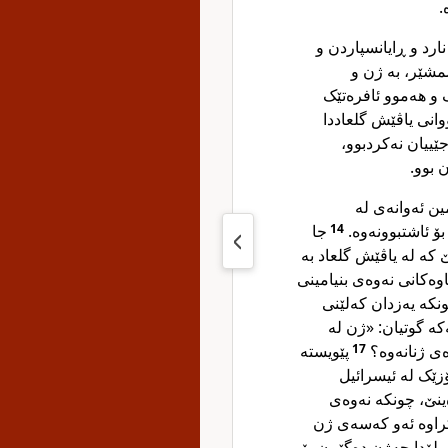
ە
ارد و ڕایانسپاردن و
شمشێر، بە ژن و
و هەموو ئافرەتێک
وانی یاڤێش گلعاددا
جێییان نەکردبوو
ن بوو
ین ئەوانەی لە
جا
14
بۆ ئاشتبوونەوە
ێ کە لە یاڤێش گلعاد بە
اوەکانی نەوەی بنیامینی
نکە یەزدان کەلێنی
کە گوتیان: «ژن لە
پێویستە
17
ەی ژنانەوە؟
ۆزێک لە ئیسرائیل
ەینێ، چونکە نەوەی
کراوە ئەو کەسەی ژن
یلۆدا جەژن دەگێڕن بۆ