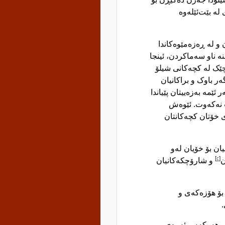
لە بێت‌ئێلەوە
ن و لە ڕەزەمێوەکاندا
ە ناو سەماکردن، ئینجا
چێک لە کچەکانی شیلۆ
ەر باوک و براکانیان
 ئێمە بەزەییتان پێیاندا
ت نەکەوت. ئێوەش
ی خۆتان کچەکانتان
یان بۆ خۆیان لەو
و شارۆچکەکانیان
]
c
[
ن
 بۆ هۆزەکەی و
ی
و و هەرکەس ئەوەی