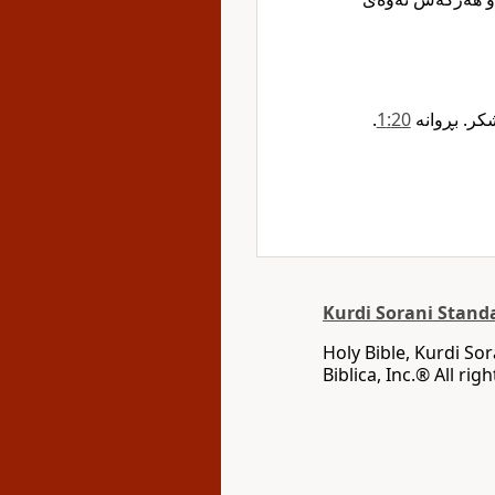
شکر. بڕوانە
20‏:1
‏.‏
Kurdi Sorani Stand
Holy Bible, Kurdi So
Biblica, Inc‎.‎®‎‎ ‪All 