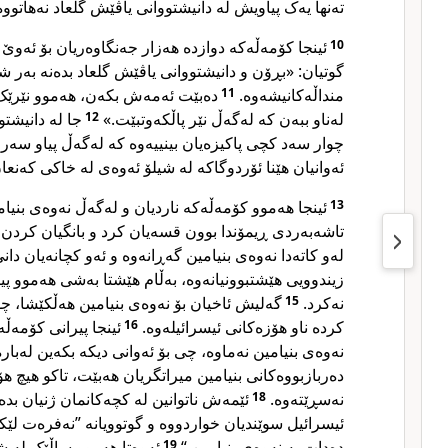
تەنها یەک پیاویش لە دانیشتووانی یاڤێش گلعاد نەهاتوو.
ئینجا کۆمەڵەکە دوازدە هەزار جەنگاوەریان بۆ ئەوێ ن
10
گوتیان: «بڕۆن و دانیشتووانی یاڤێش گلعاد بدەنە بەر 
دەبێت ئەمەش بکەن، هەموو نێرێک 
11
منداڵەکانیشەوە.
جا لە دانیشتو
12
لەناو ببەن کە لەگەڵ نێر پاڵکەوتبێت.»
چوار سەد کچی پاکیزەیان بینییەوە کە لەگەڵ پیاو سەر،
ئەوانیان هێنا ئۆردوگاکە لە شیلۆ ئەوەی لە خاکی کەنعا.
ئینجا هەموو کۆمەڵەکە ناردیان و لەگەڵ نەوەی بنیام
13
تاشەبەردی ڕیمۆندا بوون قسەیان کرد و بانگیان کردن .
لەو کاتەدا نەوەی بنیامین گەڕانەوە و ئەو کچانەیان دان
زیندوویی هێشتبوونیانەوە، بەڵام هێشتا بەشی هەموو پی
گەلیش ئاخیان بۆ نەوەی بنیامین هەڵکێشا، چو
15
نەکرد.
ئینجا پیرانی کۆمەڵە
16
کردە ناو هۆزەکانی ئیسرائیلەوە.
نەوەی بنیامین نەماوە، چی بۆ ئەوانی دیکە بکەین لەبار
دەربازبووەکانی بنیامین میراتگریان هەبێت، تاکو هیچ ه
ئێمەش ناتوانین لە کچەکانمان ژنیان بد
18
نەسڕێتەوە.
ئیسرائیل سوێندیان خواردووە و گوتوویانە ”نەفرەت لێ
ئەوەتا هەموو ساڵێک لە ش
19
دەدات بە نەوەی بنیامین.“