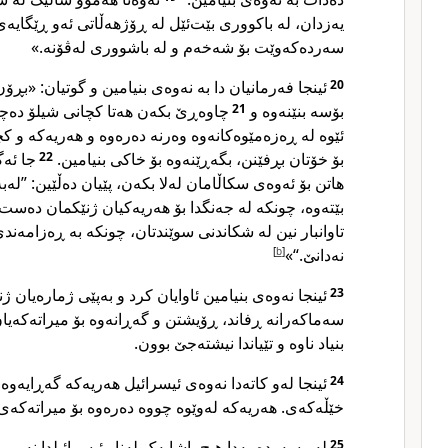
یەزدان، لە باکووری بێت‌ئێل لە ڕۆژهەڵاتی ئەو ڕێگایەی 
سەردەکەوێت بۆ شەخەم و لە باشووری لەڤۆنە.»
ئینجا فەرمانیان دا بە نەوەی بنیامین و گوتیان: «بڕۆ
20
چاوەڕێ بکەن هەتا کچانی شیلۆ دەچن
21
بۆسە بنێنەوە و
ئێوە لە ڕەزەمێوەکانەوە وەرنە دەرەوە و هەریەکە و ک
جا ئەگ
22
بۆ خۆتان بڕفێنن، بگەڕێنەوە بۆ خاکی بنیامین.
هاتن بۆ ئەوەی سکاڵامان لەلا بکەن، پێیان دەڵێین: ”لەبەر
بێتەوە، چونکە لە جەنگدا بۆ هەریەکیان ژنێکمان دەس
تاوانبار نین لە شکاندنی سوێندتان، چونکە بە ڕەزامەند
]
b
[
نەدانێ.“»
ئینجا نەوەی بنیامین ئاوایان کرد و بەپێی ژمارەیان ژن
23
سەماکەرانە ڕفاند، ڕۆیشتن و گەڕانەوە بۆ میراتەکەیا
بنیاد ناوە و تێیاندا نیشتەجێ بوون.
ئینجا لەو کاتەدا نەوەی ئیسرائیل هەریەکە گەڕایەوە
24
خێڵەکەی. هەریەکە لەوێوە چووە دەرەوە بۆ میراتەکە.
لەو سەردەمەدا هیچ پاشایەک لەناو ئیسرائیلدا نەبو
25