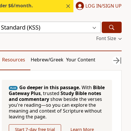
nder $6/month.
LOG IN/SIGN UP
 Standard (KSS)
Font Size
Resources
Hebrew/Greek
Your Content
Go deeper in this passage.
With
Bible
PLUS
Gateway Plus
, trusted
Study Bible notes
and commentary
show beside the verses
you're reading—so you can explore the
meaning and context of Scripture without
leaving the page.
Start 7-day free trial
Learn More