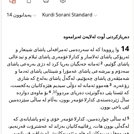
پەیدابوون 14
Kurdi Sorani Standard
دەربازکردنی ڵوت لەلایەن ئەبرامەوە
14
وا ڕوویدا کە لە سەردەمی ئەمرافەلی پاشای شینعار و
ئەریۆکی پاشای ئەلاسار و کدارلاعۆمەری پاشای ئیلام و تیدعالی
ئەمانە جەنگیان بەرپا کرد لە دژی بەرەعی پاشای
2
پاشای گۆئیم،
سەدۆم و بیرشەعی پاشای عەمۆرا و شینئابی پاشای ئەدما و
شەمێڤەری پاشای چەبۆئیم، لەگەڵ پاشای بەلەع کە شاری
هەموو ئەمانە لە دۆڵی سیدیم هێزەکانیان یەکخست،
3
زۆعەرە.
بۆ ماوەی دوازدە
4
.
]
a
[
کە ئێستا پێی دەگوترێت دەریای مردوو
ساڵ ژێردەستەی کدارلاعۆمەر بوون، بەڵام لە ساڵی سێزدەمین
لێی یاخی بوون.
لە ساڵی چواردەمین، کدارلاعۆمەر خۆی و ئەو پاشایانەی کە
5
لەگەڵی بوون هات، ڕفائییەکانیان بەزاند لە عەشترۆت قەرنەیم،
هەروەها زوزییەکان لە هام و ئێمییەکانیش لە شاڤێ قیریاتەیم،