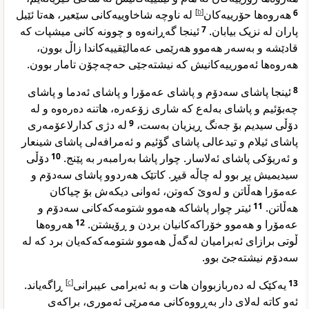
لە ناوچە شاخاوییەکانی سێعیر، هەتا ئێیل
]
b
[
هەروەها حۆرییەکان
6
ئینجا گەڕانەوە و چوونە کانی میشپات کە
7
پاران لە نزیک بیابان.
قادێشە و بەسەر هەموو هەرێمی عەمالێقییەکاندا زاڵ بوون،
هەروەها ئەمورییەکانیش کە نیشتەجێی حەچەچۆن تامار بوون.
ئینجا پاشای سەدۆم و پاشای عەمۆرا و پاشای ئەدما و پاشای
8
چەبۆئیم و پاشای بەلەع کە شاری زۆعەرە، هاتنە دەرەوە و لە
لە دژی کدارلاعۆمەری
9
دۆڵی سیدیم بۆ جەنگ ڕیزیان بەست،
پاشای ئیلام و تیدعالی پاشای گۆئیم و ئەمرافەلی پاشای شینعار
دۆڵی
10
و ئەریۆکی پاشای ئەلاسار. چوار پاشا بەرامبەر بە پێنج.
سیدیمیش پڕ بوو لە چاڵە قیڕ. کاتێک هەردوو پاشای سەدۆم و
عەمۆرا هەڵاتن و لەوێ کەوتن، ئەوانی دیکەش بۆ چیاکان
ئیتر چوار پاشاکە هەموو شتومەکەکانی سەدۆم و
11
هەڵاتن.
هەروەها
12
عەمۆرا و هەموو خۆراکەکانیان بردن و ڕۆیشتن.
ڵوتی برازای ئەبرامیان لەگەڵ هەموو شتومەکەکەیان برد کە لە
سەدۆم نیشتەجێ بوو.
ڕاگەیاند.
]
c
[
یەکێک لە دەربازبووان هات و بە ئەبرامی عیبرانی
13
ئەو کاتە لەلای دار بەڕووەکانی مەمرێی ئەموری، براکەی