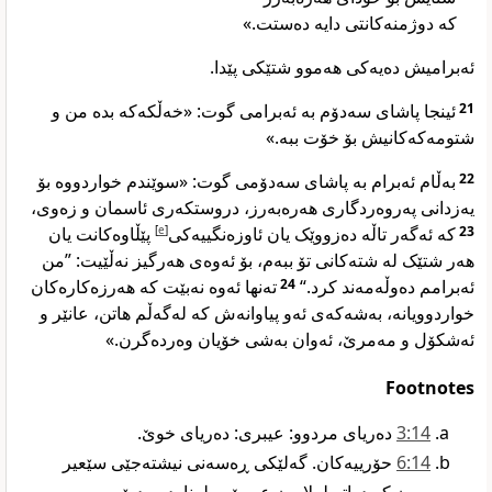
کە دوژمنەکانتی دایە دەستت.»
ئەبرامیش دەیەکی هەموو شتێکی پێدا.
ئینجا پاشای سەدۆم بە ئەبرامی گوت: «خەڵکەکە بدە من و
21
شتومەکەکانیش بۆ خۆت ببە.»
بەڵام ئەبرام بە پاشای سەدۆمی گوت: «سوێندم خواردووە بۆ
22
یەزدانی پەروەردگاری هەرەبەرز، دروستکەری ئاسمان و زەوی،
پێڵاوەکانت یان
]
e
[
کە ئەگەر تاڵە دەزووێک یان ئاوزەنگییەکی
23
هەر شتێک لە شتەکانی تۆ ببەم، بۆ ئەوەی هەرگیز نەڵێیت: ”من
تەنها ئەوە نەبێت کە هەرزەکارەکان
24
ئەبرامم دەوڵەمەند کرد.“
خواردوویانە، بەشەکەی ئەو پیاوانەش کە لەگەڵم هاتن، عانێر و
ئەشکۆل و مەمرێ، ئەوان بەشی خۆیان وەردەگرن.»
Footnotes
14‏:3
دەریای مردوو: عیبری: دەریای خوێ.‏
14‏:6
حۆرییەکان. گەلێکی ڕەسەنی نیشتەجێی سێعیر