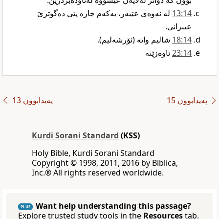
بوون کە دواتر لەلایەن عیسۆوە لەناودەبردرێن.‏
14‏:13
لە نەوەی عێبەر، یەکەم جارە پێی دەگوترێ
عیبرانی.‏
14‏:18
شالیم واتە (ئۆرشەلیم).‏
14‏:23
ئاوەزێنە‏
پەیدابوون 15
پەیدابوون 13
Kurdi Sorani Standard
(KSS)
Holy Bible, Kurdi Sorani Standard
‪Copyright © 1998, 2011, 2016 by Biblica,
Inc‎.‎®‎‎ ‪All rights reserved worldwide‎.
Want help understanding this passage?
PLUS
Explore trusted study tools in the
Resources
tab.