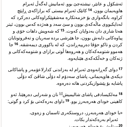
ئەشکۆل و عانێر، نیشتەجێ بوو. ئەمانیش لەگەڵ ئەبرام
کاتێک ئەبرام بیستی کە برازاکەی ڕاپێچ
14
هاوپەیمان بوون.
کراوە، بانگەوازی بۆ خزمەتکارە مەشقپێکراوەکانی دەرکرد کە
لەدایکبووی ماڵەکەی بوون و سێ سەد و هەژدە کەس بوون، ئیتر
کە شەویش داهات خۆی و
15
هەتا شاری دان بەدوایان کەوت.
پیاوەکانی دابەش بوون، جا هێرشی بردە سەریان و تەفروتونایان
جا
16
کردن و تاکو حۆڤا دەریپەڕاندن، کە لە باکووری دیمەشقە.
هەموو شتومەکەکان و هەروەها ڵوتی برازای و شتومەکەکانی و
ژنەکان و خەڵکەکەی هێنایەوە.
دوای گەڕانەوەی ئەبرام لە بەزاندنی کدارلاعۆمەر و پاشاکانی
17
دیکەی هاوپەیمانی، پاشای سەدۆم لە دۆڵی شاڤێ کە دۆڵی
پاشایە بۆ پێشوازیکردنی هاتە دەرەوە.
نان و شەرابی دەرهێنا. ئەو
]
d
[
مەلکیسادقی پاشای شالیمیش
18
داوای بەرەکەتی بۆ کرد و گوتی:
19
کاهینی خودای هەرەبەرز بوو.
«با خودای هەرەبەرز، دروستکەری ئاسمان و زەوی،
ئەبرام بەرەکەتدار بکات.
ستایش بۆ خودای هەرەبەرز
20