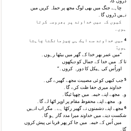
ڈروں گا،
چاہے جنگ میں بھی لوگ مجھ پر حملہ کریں میں
نہیں ڈروں گا۔
کیوں کہ میں خداوند پر بھروسہ کرتا
ہوں۔
میں خداوند سے ایک ہی چیزمانگنا چاہتا
4
ہوں:
“میں عمر بھر خدا کے گھر میں بیٹھا رہوں۔
تا کہ میں خدا کے جمال کو دیکھوں
اوراُس کی ہیکل کا دورہ کروں۔”
جب کبھی کو ئی مصیبت مجھے گھیرے گی۔
5
خداوند میری حفا ظت کرے گا۔
وہ مجھے اپنے خیمہ میں چھپا ئیگا۔
وہ مجھے اپنے محفوظ مقام پر اوپر اٹھا لے گا۔
مجھے اپنے دشمنوں نے گھیر رکھّا ہے۔ مگر اب انہیں
6
شکست دینے میں خداوند میرا مدد گار ہو گا۔
میں اُس کے خیمہ میں جا کر پھر قربا نی پیش کروں
گا۔