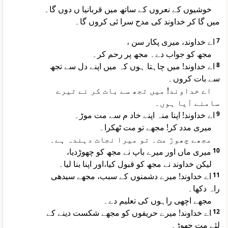
خوشیوں کے نعروں کے ساتھ میں قربانیا ں دوں گا۔
میں گا کر خداوند کی مدح سرا ئی کروں گا۔
اے خداوند، میری پکار سن ،
7
مجھ کو جواب دے۔ مجھ پر رحم کر۔
اے خداوند! میں چاہتا ہوں کہ میں اپنے دل سے تجھ
8
سے بات کروں۔
اے خداوند! میں تجھ سے بات کر نے تیرے
سامنے آیا ہوں۔
اے خداوند! اپنا منہ اپنے خاد م سے مت موڑ۔
9
میری مدد کر! مجھے تو مت ٹھکرا۔
مجھے چھوڑ مت۔ تو میرا نجات دہندہ ہے۔
میری ماں اور میرے باپ نے مجھ کو چھوڑدیا،
10
لیکن خداوند نے مجھ کو قبول کیا،اور اپنا بنا لیا۔
اے خداوند! میرے دشمنوں کے سبب، مجھے سیدھی
11
راہ دکھا۔
مجھے اچھی راہوں کی تعلیم دے۔
اے خداوند! میرے حریفوں کو مجھے شکست دینے کے
12
لئے مت چھوڑ۔