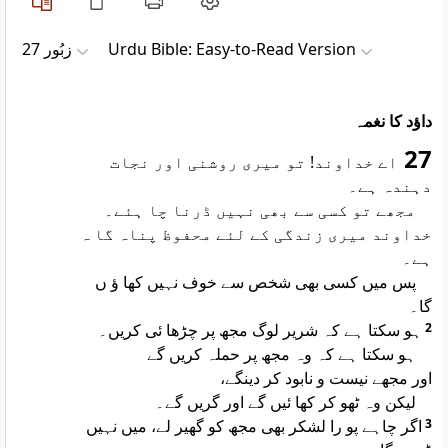
زبُور 27
Urdu Bible: Easy-to-Read Version
داؤد کا نغمہ
27
اے خداوند! تو میری روشنی اور نجات
دہندہ ہے۔
مجھے تو کسی سے بھی نہیں ڈرنا چا ہئے۔
خداوند میری زندگی کے لئے محفوظ پناہ گا ہ
ہے۔
پس میں کسی بھی شخص سے خوف نہیں کھا ؤ ں
گا۔
ہو سکتا ہے کہ شریر لوگ مجھ پر چڑھا ئی کریں۔
2
ہو سکتا ہے کہ وہ مجھ پر حملہ کریں گے
اور مجھے نیست و نابود کر دینگے،
لیکن وہ ٹھو کر کھا ئیں گے اور گریں گے۔
اگر چاہے پو را لشکر بھی مجھ کو گھیر لے، میں نہیں
3