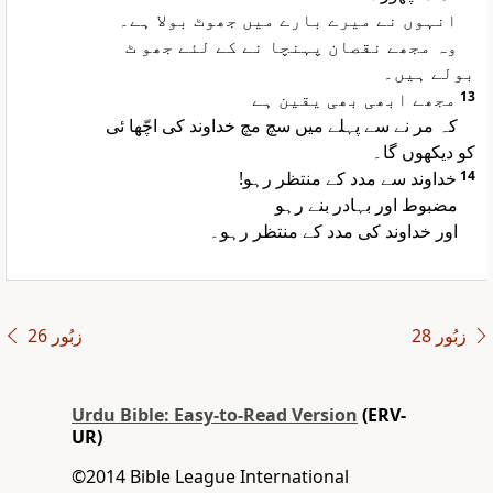
انہوں نے میرے بارے میں جھوٹ بولا ہے۔
وہ مجھے نقصان پہنچا نے کے لئے جھو ٹ
بولے ہیں۔
مجھے ابھی بھی یقین ہے
13
کہ مر نے سے پہلے میں سچ مچ خداوند کی اچّھا ئی
کو دیکھوں گا۔
خداوند سے مدد کے منتظر رہو!
14
مضبوط اور بہادر بنے رہو
اور خداوند کی مدد کے منتظر رہو۔
زبُور 28
زبُور 26
Urdu Bible: Easy-to-Read Version
(ERV-
UR)
©2014 Bible League International