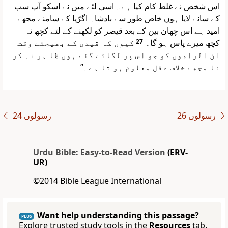
اس شخص نے غلط کام کیا ہے۔ اسی لئے میں نے اسکو آپ سب
کے سانے لایا ہوں خاص طور سے بادشاہ اگرّپا کے سامنے مجھے
امید ہے اس چھان بین کے بعد قیصر کو لکھنے کے لئے کچھ نہ
کیوں کہ قیدی کے بھیجتے وقت
27
کچھ میرے پاس ہو گا۔
ان الزاموں کو جو اس پر لگائے گئے ہوں ظا ہر نہ کر
نا مجھے خلاف عقل معلوم ہو تا ہے۔”
رسولوں 26
رسولوں 24
Urdu Bible: Easy-to-Read Version
(ERV-
UR)
©2014 Bible League International
Want help understanding this passage?
PLUS
Explore trusted study tools in the
Resources
tab.