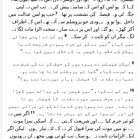
کہا کہ پو لس کو اس کے سامنے پیش کرے۔ تب اس نے اپنی
جب پو لس عدالت میں
7
جگہ لی وہ فیصلہ کی نششت پر تھا۔
داخل ہوا تو وہ یہودی جو یروشلم سے آئے تھے اس کے اطراف
آکر کھڑے ہو گئے اور اس پر بہت سارے سخت الزا مات لگا نے
پو لس نے اپنی صفائی
8
لگے مگر ان کو ثابت نہ کر سکے۔
میں کہا، “میں نے کو ئی جرم یہودی شریعت کے یا
ہیکل کے خلاف یا قیصر یہ کے خلاف نہیں کیا ہے۔”
لیکن فیستس نے یہودیوں کو خوش کر نے کی غرض سے
9
پو لس سے کہا، “کیا تم یروشلم جانا چاہتے ہو۔
تمہارے مقدمہ کا فیصلہ وہاں میرے سامنے ہو؟”
پو لس نے کہا، “میں قیصر یہ کی عدالت میں کھڑا
10
ہوں اور صرف یہیں میرے مقدمہ کا فیصلہ ہو نا
چاہئے۔ میں نے یہودیوں کے ساتھ کو ئی برائی نہیں
اگر میں نے
11
کی اور اس سچا ئی کو تو بہتر جانتا ہے۔
کو ئی جرم کیا ہے اور شریعت کہتی ہے کہ اسکی سزا موت
ہے تو میں موت کی سزا قبول کر نے کے لئے تیار ہوں۔ لیکن اگر
انکے الزامات ثابت نہ ہو سکے تب کو ئی بھی مجھے ان یہودیوں