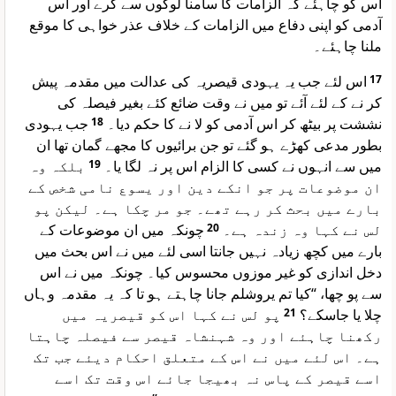
اس کو چاہئے کہ الزامات کا سامنا لوگوں سے کرے اور اس
آدمی کو اپنی دفاع میں الزامات کے خلاف عذر خواہی کا موقع
ملنا چاہئے۔
اس لئے جب یہ یہودی قیصریہ کی عدالت میں مقدمہ پیش
17
کر نے کے لئے آئے تو میں نے وقت ضائع کئے بغیر فیصلہ کی
جب یہودی
18
نششت پر بیٹھ کر اس آدمی کو لا نے کا حکم دیا۔
بطور مدعی کھڑے ہو گئے تو جن برائیوں کا مجھے گمان تھا ان
بلکہ وہ
19
میں سے انہوں نے کسی کا الزام اس پر نہ لگا یا۔
ان موضوعات پر جو انکے دین اور یسوع نامی شخص کے
بارے میں بحث کر رہے تھے۔ جو مر چکا ہے۔ لیکن پو
چونکہ میں ان موضوعات کے
20
لس نے کہا وہ زندہ ہے۔
بارے میں کچھ زیادہ نہیں جانتا اسی لئے میں نے اس بحث میں
دخل اندازی کو غیر موزوں محسوس کیا۔ چونکہ میں نے اس
سے پو چھا، “کیا تم یروشلم جانا چاہتے ہو تا کہ یہ مقدمہ وہاں
پو لس نے کہا اس کو قیصریہ میں
21
چلا یا جاسکے؟
رکھنا چاہئے اور وہ شہنشاہ قیصر سے فیصلہ چاہتا
ہے۔ اس لئے میں نے اس کے متعلق احکام دیئے جب تک
اسے قیصر کے پاس نہ بھیجا جائے اس وقت تک اسے