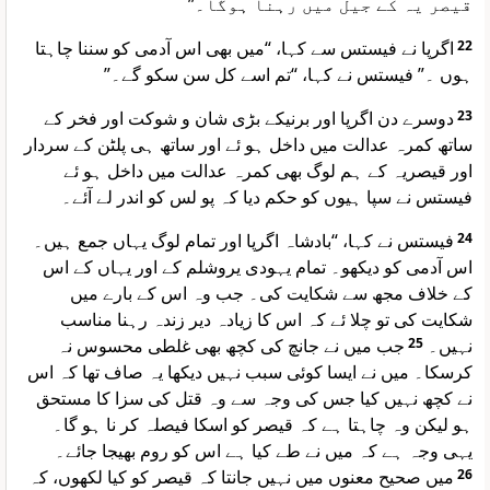
قیصر یہ کے جیل میں رہنا ہوگا۔”
اگرپا نے فیستس سے کہا، “میں بھی اس آدمی کو سننا چاہتا
22
ہوں ۔” فیستس نے کہا، “تم اسے کل سن سکو گے۔”
دوسرے دن اگرپا اور برنیکے بڑی شان و شوکت اور فخر کے
23
ساتھ کمرہ عدالت میں داخل ہو ئے اور ساتھ ہی پلٹن کے سردار
اور قیصریہ کے ہم لوگ بھی کمرہ عدالت میں داخل ہو ئے
فیستس نے سپا ہیوں کو حکم دیا کہ پو لس کو اندر لے آئے۔
فیستس نے کہا، “بادشاہ اگرپا اور تمام لوگ یہاں جمع ہیں۔
24
اس آدمی کو دیکھو۔ تمام یہودی یروشلم کے اور یہاں کے اس
کے خلاف مجھ سے شکایت کی۔ جب وہ اس کے بارے میں
شکایت کی تو چلا ئے کہ اس کا زیادہ دیر زندہ رہنا مناسب
جب میں نے جانچ کی کچھ بھی غلطی محسوس نہ
25
نہیں۔
کرسکا۔ میں نے ایسا کوئی سبب نہیں دیکھا یہ صاف تھا کہ اس
نے کچھ نہیں کیا جس کی وجہ سے وہ قتل کی سزا کا مستحق
ہو لیکن وہ چاہتا ہے کہ قیصر کو اسکا فیصلہ کر نا ہو گا۔
یہی وجہ ہے کہ میں نے طے کیا ہے اس کو روم بھیجا جائے۔
میں صحیح معنوں میں نہیں جانتا کہ قیصر کو کیا لکھوں، کہ
26