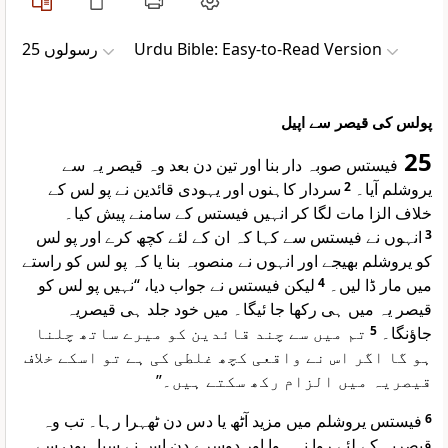
رسولوں 25
Urdu Bible: Easy-to-Read Version
پولس کی قیصر سے اپیل
25
فیستس صوبہ دار بنا اور تین دن بعد وہ قیصر یہ سے
سردار کاہنوں اور یہودی قائدین نے پو لس کے
2
یروشلم آیا۔
خلاف الزا مات لگا کر انہیں فیستس کے سامنے پیش کیا۔
انہوں نے فیستس سے کہا کہ ان کے لئے کچھ کرے اور پو لس
3
کو یروشلم بھیجے اور انہوں نے منصوبہ بنا یا کہ پو لس کو راستے
لیکن فیستس نے جواب دیا، “نہیں پو لس کو
4
میں مار ڈا لیں۔
قیصر یہ میں ہی رکھا جا ئیگا۔ میں خود جلد ہی قیصریہ
تم میں سے چند قائدین کو میرے ساتھ چلنا
5
جاؤنگا۔
ہو گا اگر اس نے واقعی کچھ غلطی کی ہے تو اسکے خلاف
قیصریہ میں الزام رکھ سکتے ہیں۔”
فیستس یروشلم میں مزید آٹھ یا دس دن ٹھہرا رہا۔ تب وہ
6
قیصریہ کے لئے روا نہ ہوا اور دوسرے دن اس نے سپاہیوں سے