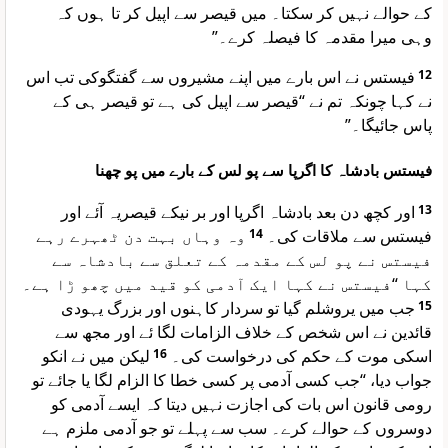
کے حوالے نہیں کر سکتا۔ میں قیصر سے اپیل کر تا ہوں کہ
وہی میرا مقدمہ کا فیصلہ کرے۔”
فیستس نے اس بارے میں اپنے مشیروں سے گفتگوکی تب اس
12
نے کہا چونکہ تم نے “قیصر سے اپیل کی ہے تو قیصر ہی کے
پاس جائیگا۔”
فیستس بادشاہ کا اگرپا سے پو لس کے بارے میں پو چھنا
اور کچھ دن بعد بادشاہ اگرپا اور بر نیکے قیصریہ آئے اور
13
وہ وہاں بہت دن ٹھہرے رہے
14
فیستس سے ملاقات کی۔
فیستس نے پو لس کے مقدمہ کے تعلق سے بادشاہ سے
کہا “فیستس نے کہا ایک آدمی کو قید میں چھو ڑا ہے۔
جب میں یروشلم گیا تو سردار کاہنوں اور بزرگ یہودی
15
قائدین نے اس شخص کے خلاف الزامات لگا ئے اور مجھ سے
لیکن میں نے انکو
16
اسکی موت کے حکم کی درخواست کی۔
جواب دیا، “جب کسی آدمی پر کسی خطا کا الزام لگا یا جائے تو
رومی قانون اس بات کی اجازت نہیں دیتا کہ ایسے آدمی کو
دوسروں کے حوالے کرے۔ سب سے پہلے تو جو آدمی ملزم ہے