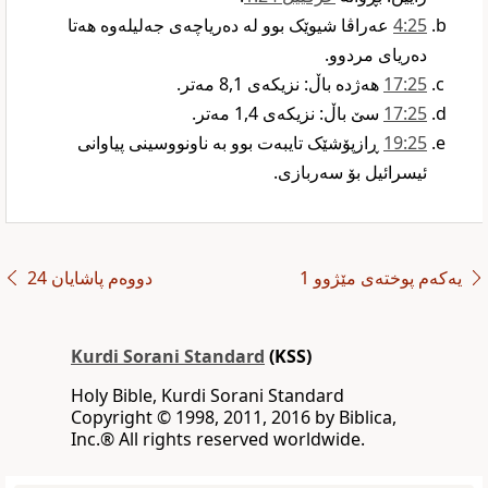
25‏:4
عەراڤا شیوێک بوو لە دەریاچەی جەلیلەوە هەتا
دەریای مردوو.‏
25‏:17
هەژدە باڵ: نزیکەی 8,1 مەتر.‏
25‏:17
سێ باڵ: نزیکەی 1,4 مەتر.‏
25‏:19
ڕازپۆشێک تایبەت بوو بە ناونووسینی پیاوانی
ئیسرائیل بۆ سەربازی.‏
یەکەم پوختەی مێژوو 1
دووەم پاشایان 24
Kurdi Sorani Standard
(KSS)
Holy Bible, Kurdi Sorani Standard
‪Copyright © 1998, 2011, 2016 by Biblica,
Inc‎.‎®‎‎ ‪All rights reserved worldwide‎.