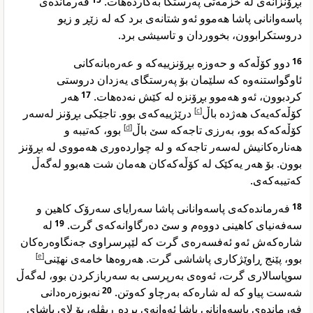
بڕۆنزانەی لە خزمەتی پەرستگا بەکاردەهات.
فەرماندەی
پاسەوانانی پاشا هەموو ئەو شتانەی برد کە لە زێڕ و زیو
دروستکرابوون، بخووردان و تاسیشی برد.
دوو کۆڵەکە و حەوزە بڕۆنزییەکە و عەرەبانەکانی
16
ئاوگواستنەوە کە سلێمان بۆ پەرستگای یەزدان دروستی
هەر
17
کردبوون، ئەو هەموو بڕۆنزە لە کێش نەدەهات.
درێژییەکەی بوو. تاجێکی بڕۆنز لەسەر
]
c
[
کۆڵەکەیەک هەژدە باڵ
بوو، کەتیبە و
]
d
[
کۆڵەکەکە بوو، بەرزی تاجەکە سێ باڵ
هەنارەکانیش لەسەر تاجەکە و لە چواردەوری هەمووی لە بڕۆنز
بوون. بۆ هەر یەکێک لە کۆڵەکەکان هەمان شت هەبوو لەگەڵ
کەتیبەکەی.
فەرماندەکەی پاسەوانانی پاشا سەرایای سەرۆک کاهین و
18
لە
19
سەفەنیای کاهینی دووەم و سێ دەرگاوانەکەی گرت.
شارەکەش ئەو ئەفسەرەی گرت کە لێپرسراوی جەنگاوەرەکان
]
e
[
بوو، پێنج ڕاوێژکاری پاشاشی گرت. هەروەها خامەی نهێنی
سوپاسالاری گرت، ئەوەی بەرپرسی بە سەربازکردن بوو، لەگەڵ
نەبوزەرەدانی
20
شەست پیاو کە لە شارەکە بەرچاو کەوتن.
فەرماندەی پاسەوانانی پاشا ئەوانەی بردە ڕیڤلە، بۆ لای پاشای