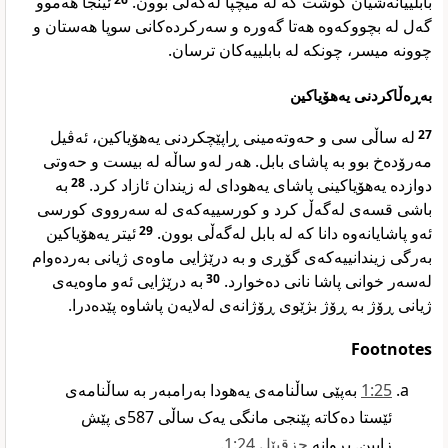
بابلییانەشیان کوشت کە لە میچپا لەگەڵی بوون.
ئینجا هەموو
گەل لە بچووکەوە هەتا گەورە و سەرکردەکانی سوپا هەستان و
چوونە میسر، چونکە لە بابلییەکان ترسان.
بەڕەڵاکردنی یەهۆیاکین
لە ساڵی سی و حەوتەمینی ڕاپێچکردنی یەهۆیاکین، ئەڤیل
27
مەرۆدەخ بوو بە پاشای بابل. هەر لەو ساڵە لە بیست و حەوتی
بە
28
دوازدە یەهۆیاکینی پاشای یەهودای لە زیندان ئازاد کرد.
باشی قسەی لەگەڵ کرد و کورسییەکەی لە سەرووی کورسی
ئیتر یەهۆیاکین
29
ئەو پاشایانەوە دانا کە لە بابل لەگەڵی بوون.
بەرگی زیندانییەکەی گۆڕی و بە درێژایی ماوەی ژیانی بەردەوام
بە درێژایی ئەو ماوەیەی
30
لەسەر خوانی پاشا نانی دەخوارد.
ژیانی ڕۆژ بە ڕۆژ بژێوی ڕۆژانەی لەلایەن پاشاوە پێدەدرا.
Footnotes
25‏:1
بەپێی ساڵنامەی یەهودا بەرامبەر بە ساڵنامەی
ئێستا دەکاتە پێنجی مانگی یەک ساڵی 587ی پێش
زایین. بڕوانە
حزقیێل 24‏:1
.‏‏