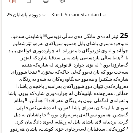
دووەم پاشایان 25
Kurdi Sorani Standard
25
پاشایەتی سدقیا،
]
a
[
ئیتر لە دەی مانگی دەی ساڵی نۆیەمی
نەبوخودنەسری پاشای بابل هەموو سوپاکەی بەرەو ئۆرشەلیم
جوڵاند و لەوێ ئۆردوگای دامەزراند، لە چواردەوری قوللەی بنیاد
هەتا ساڵی یازدەیەمی پاشایەتی سدقیا شارەکە لەژێر
2
نا.
لە نۆی چواردا قاتوقڕی لە شارەکە هێندە
3
گەمارۆدا بوو.
ئینجا شوورای
4
سەخت بوو کە نان نەبوو گەلی خاکەکە بیخۆن.
شارەکە شکێنرا و هەموو جەنگاوەرەکان بە شەو بە ڕێگای
دەروازەکەی نێوان دوو شووراکەی بەرامبەر باخچەی پاشادا
هەڵاتن، هەرچەندە بابلییەکان لە چواردەوری شارەکە بوون. پاشا
بەڵام
5
هەڵاتن،
]
b
[
و ئەوانەی لەگەڵی بوون بە ڕێگای عەراڤادا
سوپای بابلییەکان بەدوای پاشا کەوتن، لە دەشتی ئەریحا پێی
جا پاشایان بە دیل
6
گەیشتن. هەموو سوپاکەی پەرتەوازە بوو،
گرت. بردییانە لای پاشای بابل لە ڕیڤلە، لەوێ دادگاییان کرد.
کوڕەکانی سدقیایان لەبەرچاوی خۆی کوشت، پاشان هەردوو
7