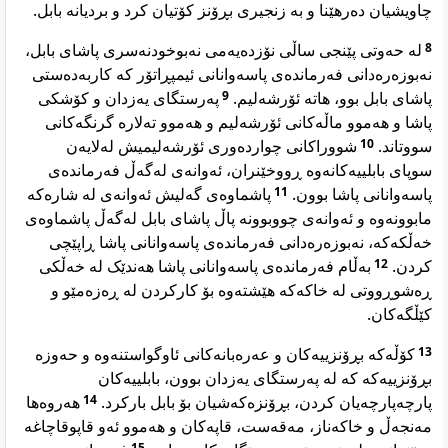
چاویشیان دەرهێنا و بە زنجیری بڕۆنز کۆتیان کرد و بردیانە بابل.
لە حەوتی پێنجی ساڵی نۆزدەیەمی نەبوخودنەسری پاشای بابل،
8
نەبوزەرەدانی فەرماندەی پاسەوانانی ئیمپڕاتۆر کە کاربەدەستی
پەرستگای یەزدان و کۆشکی
9
پاشای بابل بوو، هاتە ئۆرشەلیم.
پاشا و هەموو ماڵەکانی ئۆرشەلیم و هەموو تەلارە گرنگەکانی
شووراکانی چواردەوری ئۆرشەلیمیش لەلایەن
10
سووتاند.
سوپای بابلییەکانەوە ڕووخێنران، ئەوانەی لەگەڵ فەرماندەی
پاشماوەی گەلیش ئەوانەی لە شارەکە
11
پاسەوانانی پاشا بوون.
مابوونەوە و ئەوانەی چووبوونە پاڵ پاشای بابل لەگەڵ پاشماوەی
خەڵکەکە، نەبوزەرەدانی فەرماندەی پاسەوانانی پاشا ڕاپێچی
بەڵام فەرماندەی پاسەوانانی پاشا هەندێک لە خەڵکی
12
کردن.
ڕەشوڕووتی لە خاکەکە هێشتەوە بۆ کارکردن لە ڕەزەمێو و
کێڵگەکان.
کۆڵەکە بڕۆنزییەکان و عەرەبانەکانی ئاوگواستنەوە و حەوزە
13
بڕۆنزییەکە کە لە پەرستگای یەزدان بوون، بابلییەکان
هەروەها
14
پارچەپارچەیان کردن، بڕۆنزەکەشیان بۆ بابل بارکرد.
مەنجەڵ و خاکەناز، مەقەست، قاپەکان و هەموو ئەو قاپوقاچاغە
15