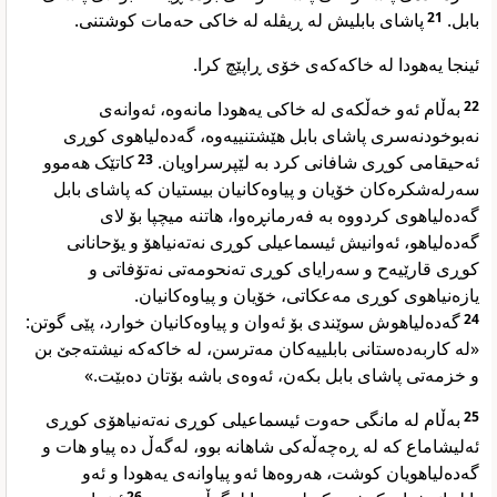
پاشای بابلیش لە ڕیڤلە لە خاکی حەمات کوشتنی.
21
بابل.
ئینجا یەهودا لە خاکەکەی خۆی ڕاپێچ کرا.
بەڵام ئەو خەڵکەی لە خاکی یەهودا مانەوە، ئەوانەی
22
نەبوخودنەسری پاشای بابل هێشتنییەوە، گەدەلیاهوی کوڕی
کاتێک هەموو
23
ئەحیقامی کوڕی شافانی کرد بە لێپرسراویان.
سەرلەشکرەکان خۆیان و پیاوەکانیان بیستیان کە پاشای بابل
گەدەلیاهوی کردووە بە فەرمانڕەوا، هاتنە میچپا بۆ لای
گەدەلیاهو، ئەوانیش ئیسماعیلی کوڕی نەتەنیاهۆ و یۆحانانی
کوڕی قارێیەح و سەرایای کوڕی تەنحومەتی نەتۆفاتی و
یازەنیاهوی کوڕی مەعکاتی، خۆیان و پیاوەکانیان.
گەدەلیاهوش سوێندی بۆ ئەوان و پیاوەکانیان خوارد، پێی گوتن:
24
«لە کاربەدەستانی بابلییەکان مەترسن، لە خاکەکە نیشتەجێ بن
و خزمەتی پاشای بابل بکەن، ئەوەی باشە بۆتان دەبێت.»
بەڵام لە مانگی حەوت ئیسماعیلی کوڕی نەتەنیاهۆی کوڕی
25
ئەلیشاماع کە لە ڕەچەڵەکی شاهانە بوو، لەگەڵ دە پیاو هات و
گەدەلیاهویان کوشت، هەروەها ئەو پیاوانەی یەهودا و ئەو
26