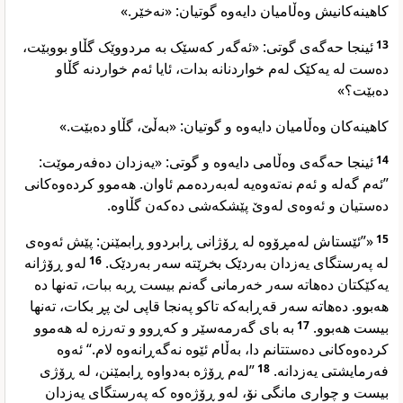
کاهینەکانیش وەڵامیان دایەوە گوتیان: «نەخێر.»
ئینجا حەگەی گوتی: «ئەگەر کەسێک بە مردووێک گڵاو بووبێت،
13
دەست لە یەکێک لەم خواردنانە بدات، ئایا ئەم خواردنە گڵاو
دەبێت؟»
کاهینەکان وەڵامیان دایەوە و گوتیان: «بەڵێ، گڵاو دەبێت.»
ئینجا حەگەی وەڵامی دایەوە و گوتی: «یەزدان دەفەرموێت:
14
”ئەم گەلە و ئەم نەتەوەیە لەبەردەمم ئاوان. هەموو کردەوەکانی
دەستیان و ئەوەی لەوێ پێشکەشی دەکەن گڵاوە.
«”ئێستاش لەمڕۆوە لە ڕۆژانی ڕابردوو ڕابمێنن: پێش ئەوەی
15
لەو ڕۆژانە
16
لە پەرستگای یەزدان بەردێک بخرێتە سەر بەردێک.
یەکێکتان دەهاتە سەر خەرمانی گەنم بیست ڕبە ببات، تەنها دە
هەبوو. دەهاتە سەر قەڕابەکە تاکو پەنجا قاپی لێ پڕ بکات، تەنها
بە بای گەرمەسێر و کەڕوو و تەرزە لە هەموو
17
بیست هەبوو.
کردەوەکانی دەستتانم دا، بەڵام ئێوە نەگەڕانەوە لام.“ ئەوە
”لەم ڕۆژە بەدواوە ڕابمێنن، لە ڕۆژی
18
فەرمایشتی یەزدانە.
بیست و چواری مانگی نۆ، لەو ڕۆژەوە کە پەرستگای یەزدان