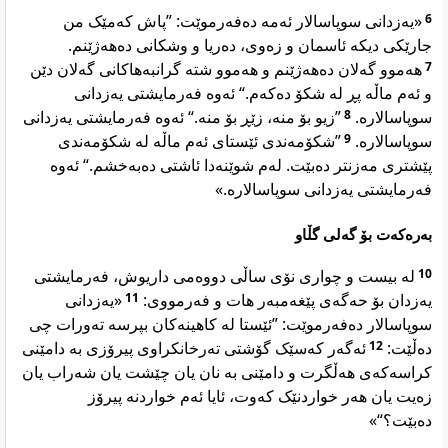
«یەزدانی سوپاسالار ئەمە دەفەرموێت: ”پاش کەمێک من
6
جارێکی دیکە ئاسمان و زەوی، دەریا و وشکانی دەهەژێنم.
هەموو گەلان دەهەژێنم و هەموو شتە گرانبەهاکانی گەلان دێن
7
و ئەم ماڵە پڕ لە شکۆ دەکەم.“ ئەوە فەرمایشتی یەزدانی
”زیو بۆ منە، زێڕ بۆ منە.“ ئەوە فەرمایشتی یەزدانی
8
سوپاسالارە.
”شکۆمەندی ئێستای ئەم ماڵە لە شکۆمەندی
9
سوپاسالارە.
پێشتری مەزنتر دەبێت. لەم شوێنەدا ئاشتی دەبەخشم.“ ئەوە
فەرمایشتی یەزدانی سوپاسالارە.»
بەرەکەت بۆ گەلی گڵاو
لە بیست و چواری نۆی ساڵی دووەمی داریوش، فەرمایشتی
10
«یەزدانی
11
یەزدان بۆ حەگەی پێغەمبەر هات و فەرمووی:
سوپاسالار دەفەرموێت: ”ئێستا لە کاهینەکان بپرسە تەورات چی
ئەگەر کەسێک گۆشتی تەرخانکراوی پیرۆزی بە دامێنی
12
دەڵێت:
کراسەکەی هەڵگرت و دامێنی بە نان یان چێشت یان شەراب یان
زەیت یان هەر خواردنێک کەوت، ئایا ئەم خواردنە پیرۆز
دەبێت؟“»