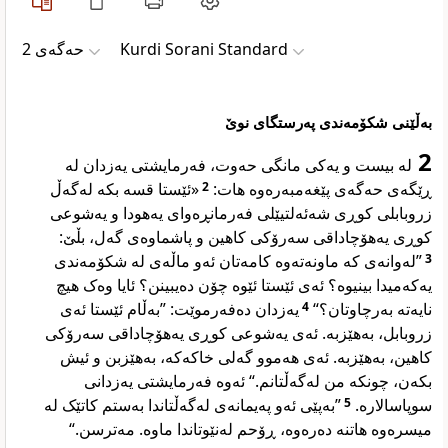
حەگەی 2
Kurdi Sorani Standard
بەڵێنی شکۆمەندی پەرستگای نوێ
2
لە بیست و یەکی مانگی حەوت، فەرمایشتی یەزدان لە
«ئێستا قسە بکە لەگەڵ
2
ڕێگەی حەگەی پێغەمبەرەوە هات:
زروبابلی کوڕی شەئەلتیێلی فەرمانڕەوای یەهودا و یەشوعی
کوڕی یەهۆچاداقی سەرۆکی کاهین و پاشماوەی گەل، بڵێ:
”لەوانەی کە ماونەتەوە کامەتان ئەو ماڵەی لە شکۆمەندی
3
یەکەمیدا بینیوە؟ ئەی ئێستا ئێوە چۆن دەیبینن؟ ئایا وەک هیچ
یەزدان دەفەرموێت: ”بەڵام ئێستا ئەی
4
نایەتە بەرچاوتان؟“
زروبابل، بەهێزبە. ئەی یەشوعی کوڕی یەهۆچاداقی سەرۆکی
کاهین، بەهێزبە. ئەی هەموو گەلی خاکەکە، بەهێزبن و ئیش
بکەن، چونکە من لەگەڵتانم.“ ئەوە فەرمایشتی یەزدانی
”بەپێی ئەو پەیمانەی لەگەڵتاندا بەستم کاتێک لە
5
سوپاسالارە.
میسرەوە هاتنە دەرەوە، ڕۆحم لەنێوتاندا ماوە. مەترسن.“