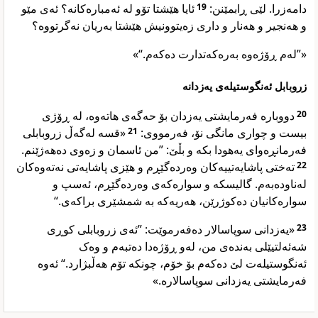
ئایا هێشتا تۆو لە ئەمبارەکانە؟ ئەی مێو
19
دامەزرا. لێی ڕابمێنن:
و هەنجیر و هەنار و داری زەیتوونیش هێشتا بەریان نەگرتووە؟
«”لەم ڕۆژەوە بەرەکەتدارت دەکەم.“»
زروبابل ئەنگوستیلەی یەزدانە
دووبارە فەرمایشتی یەزدان بۆ حەگەی هاتەوە، لە ڕۆژی
20
«قسە لەگەڵ زروبابلی
21
بیست و چواری مانگی نۆ، فەرمووی:
فەرمانڕەوای یەهودا بکە و بڵێ: ”من ئاسمان و زەوی دەهەژێنم.
تەختی پاشایەتییەکان وەردەگێڕم و هێزی پاشایەتی نەتەوەکان
22
لەناودەبەم. گالیسکە و سوارەکەی وەردەگێڕم، ئەسپ و
سوارەکانیان دەکوژرێن، هەریەکە بە شمشێری براکەی.“
«یەزدانی سوپاسالار دەفەرموێت: ”ئەی زروبابلی کوڕی
23
شەئەلتیێلی بەندەی من، لەو ڕۆژەدا دەتبەم و وەک
ئەنگوستیلەت لێ دەکەم بۆ خۆم، چونکە تۆم هەڵبژارد.“ ئەوە
فەرمایشتی یەزدانی سوپاسالارە.»