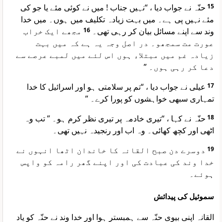
حنّہ نے جواب دیا ، “نہیں جناب ! میں نے کوئی مئے یا جو کی
15
مئے نہیں پی ہے۔ میں بہت زیادہ تکلیف میں ہوں۔ میں خدا
مجھے ایک خراب
16
وند سے اپنے مسائل بیان کر رہی تھی۔
عورت مت سمجھو۔ در اصل وجہ یہ ہے کہ میں بہت
زیادہ غم میں مبتلاء ہوں اس لئے میں لمبے عرصے سے
دعا کر رہی ہوں۔ ”
عیلی نے جواب دیا ، “تم پر سلامتی ہو اور اسرائیل کا خدا
17
تمہاری سبھی خواہشوں کو پورا کرے۔ ”
حنّہ نے کہا ، “تیری خادمہ پر تیری نظر کرم ہو۔ ” تب وہ
18
اٹھی اور کچھ کھائی۔ وہ اب اور رنجیدہ نہیں تھی۔
دوسرے دن صبح القانہ کا خاندان اٹھا انہوں نے
19
خدا وند کی عبادت کی اور اپنے گھر رامہ کو واپس
ہوئے۔
سموئیل کی پیدائش
القانہ اپنی بیوی حنّہ سے ہمبستر ہوا اور خدا وند نے حنّہ کو یاد