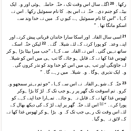
اگلے سال اس وقت تک ، حنّہ حاملہ ہوئی اور وہ ایک
20
رکھا۔
بیٹے کو جنم دی۔ حنّہ نے اس بچہ کا نام سموئیل رکھا۔ اس نے
کہا ، “اس کا نام سموئیل ہے کیو ں کہ میں نے خدا وند سے
اسکو مانگا تھا۔ ”
اسی سال القانہ اور اسکا سارا خاندان قربانی پیش کرنے اور
21
لیکن حنّہ اسکے
22
اپنے وعدہ کو پورا کرنے کے لئے شیلاہ گئے۔
ساتھ نہیں گئی۔ اس نے القانہ سے کہا ، “جب میرا بیٹا بڑا ہو کر
ٹھوس غذا کھا نے کے قابل ہو جائے گا تب ہی میں اس کو شیلاہ
لے جاؤنگی اور تب ہی میں اس کو خدا وند کو نذر کروں گی۔
وہ ایک نذیری ہوگا۔ وہ شیلاہ میں رہے گا۔ ”
حنّہ کے شوہر القانہ نے اس سے کہا ، “جو تم بہتر سمجھو وہ
23
کرو۔ تم اسوقت تک گھر پر رہو جب تک کہ لڑ کا بڑا ہوکر
ٹھوس غذا کھا نے کے قابل نہ ہو جائے۔ تمہارا خدا اپنے کہے کو
اس لئے حنّہ گھر پر اپنے لڑ کے کی دیکھ بھال کے
]
b
[
پورا کرے۔ ”
لئے اس وقت تک رہی جب تک کہ وہ بڑا ہو کر ٹھوس غذا کھا نے
کے لائق نہ ہو گیا۔