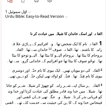
اوّل سموئیل 1
Urdu Bible: Easy-to-Read Version
القا نہ اور اسکے خاندان کا شیلاہ میں عبادت کر نا
1
القا نہ نام کا ایک شخص تھا۔ وہ افرائیم کے پہاڑی علا قہ
خاندان سے تھا۔ القانہ
]
a
[
رامہ کا باشندہ تھا۔القا نہ صوف
یروحام کا بیٹا تھا۔ یروحام الیہو کا بیٹا تھا۔ الیہو توحو کا بیٹا
تھا۔ توحُو صوف کا بیٹا تھا جو افرائیم کے خاندانی گروہ سے تھا۔
القانہ کی دو بیویاں تھیں۔ ایک بیوی کا نام حنّہ اور دوسری
2
بیوی کا نام فِننّہ تھا۔ فننّہ کو اولاد تھی لیکن حنّہ کو نہیں تھی۔
القانہ ہر سال اپنے شہر رامہ کو چھوڑ کر شیلاہ شہر کو جاتا
3
تھا۔ شیلاہ میں خدا وند قادر مطلق کی عبادت کرتا اور خدا وند
کو قربانی نذر کر تا۔ شیلاہ وہ جگہ تھی جہاں حُفنی اور
فینحاس خدا وند کے کاہن کی حیثیت سے خدمت کئے تھے۔ حُفنی