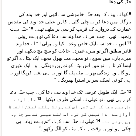
حنّہ کی دعا
کھا نے پینے کے بعد حنّہ خاموشی سے اٹھی اور خدا وند کی
9
بارگاہ میں دعا کر نے چلی گئی۔ کاہن عیلی خدا وند کی مقدس
حنّہ بہت
10
عمارت کے دروازے کے قریب کر سی پر بیٹھے تھے۔
رنجیدہ تھی۔ جب اس نے خدا وند سے دعا کی تو بہت روئی۔
اس نے خدا سے ایک خاص وعدہ کیا وہ بولی ! “ اے خدا وند
11
قادر مطلق اگر تو میرے غمزدہ حالات کو سچ مچ دیکھے اور
میرے بارے میں سوچ ، تو مجھے مت بھول مجھے ایک بیٹا دے اگر تو
ایسا کر تا ہے تو میں اس بیٹے کو تمہیں دونگی۔ وہ ایک نذیری
ہو گا۔ وہ زندگی بھر نہ مئے پئے گا اور نہ ہی نشہ کریگا اور نہ
ہی کو ئی اسکے سر پر استرا پھیریگا۔ ”
حنّہ ایک طویل عرصہ تک خدا وند سے دعا کی۔ جب حنّہ دعا
12
حنّہ اپنے
13
کر رہی تھی ، تو عیلی نے اسکی طرف دیکھا۔
دل میں دعا کر تی تھی اس کے ہونٹ ہلتے لیکن الفاظ
آواز سے ادا نہیں کر تی۔ اس لئے عیلی نے سو چا وہ
عیلی نے حنّہ سے کہا ، “تم بہت زیادہ پی
14
پی ہوئی ہے۔
چکی ہو اور یہ وقت ہے کہ مئے کو الگ رکھو۔”