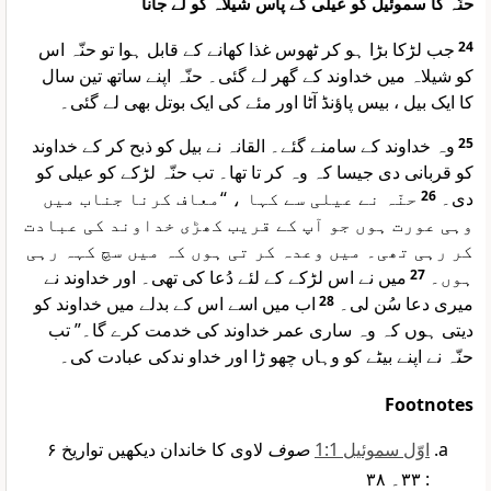
حنّہ کا سموئیل کو عیلی کے پاس شیلاہ کو لے جانا
جب لڑکا بڑا ہو کر ٹھوس غذا کھانے کے قابل ہوا تو حنّہ اس
24
کو شیلاہ میں خداوند کے گھر لے گئی۔ حنّہ اپنے ساتھ تین سال
کا ایک بیل ، بیس پاؤنڈ آٹا اور مئے کی ایک بوتل بھی لے گئی۔
وہ خداوند کے سامنے گئے۔ القانہ نے بیل کو ذبح کر کے خداوند
25
کو قربانی دی جیسا کہ وہ کر تا تھا۔ تب حنّہ لڑکے کو عیلی کو
حنّہ نے عیلی سے کہا ، “معاف کرنا جناب میں
26
دی۔
وہی عورت ہوں جو آپ کے قریب کھڑی خداوند کی عبادت
کر رہی تھی۔ میں وعدہ کر تی ہوں کہ میں سچ کہہ رہی
میں نے اس لڑکے کے لئے دُعا کی تھی۔ اور خداوند نے
27
ہوں۔
اب میں اسے اس کے بدلے میں خداوند کو
28
میری دعا سُن لی۔
دیتی ہوں کہ وہ ساری عمر خداوند کی خدمت کرے گا۔” تب
حنّہ نے اپنے بیٹے کو وہاں چھو ڑا اور خداو ندکی عبادت کی۔
Footnotes
اوّل سموئیل 1:1
صوف
لاوی کا خاندان دیکھیں تواریخ ۶
: ۳۳۔ ۳۸