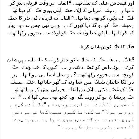
القانہ ہر وقت قربانی نذر کر
4
اور فینحاس عیلی کے بیٹے تھے۔
تا تھا وہ ہمیشہ قربانی کا ایک حصّہ اپنی بیوی فنّنہ کو دیتا تھا
القانہ نے قربانی کی نذر کا حصّہ
5
فننّہ کے بچّوں کو بھی دیتا تھا۔
ہمیشہ حنّہ کو دو گنا دیا کیوں کے یہ وہی تھی جس سے وہ پیار
کیا کر تا تھا۔ لیکن خدا وند نے حنّہ کو اولاد سے محروم رکھا تھا۔
فننّہ کا حنّہ کو پریشا ن کر نا
فننّہ ہمیشہ حنّہ کے حالات کو بد تر کر نے کے لئے اسے پریشا ن
6
کر تی ہوئی اس کو غصّہ دلاتی رہی۔ کیوں کہ خدا وند نے حنّہ
ہر سال ایسا ہی ہوتا تھا۔ ہر
7
کو بچہ سے محروم رکھا تھا۔
بار انکا خاندان شیلاہ میں خدا وند کے گھر جاتا تھا ، فننّہ ہمیشہ
حنّہ کو غصّہ دلاتی۔ ایک دن القا نہ قربانی پیش کر رہا تھا تو
اس
8
حنّہ پریشا ن ہو کر رونے لگی وہ کچھ بھی نہیں کھا ئی۔
کے شو ہر القا نہ نے اس سے پو چھا ، “حنّہ ! تم کیو ں
رو رہی ہو ؟ ” تم کھا نا کیوں نہیں کھا تی ہو ،تم
کیوں رنجیدہ ہو ؟ تمہیں سوچنا چا ہئے میں تیرے
لئے دس بیٹوں سے بڑ ھکر ہوں۔ ”