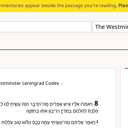
mmentaries appear beside the passage you're reading.
Plan
The Westmin
stminster Leningrad Codex
8
וַיֹּאמְר֨וּ אֵלָ֜יו אִ֣ישׁ אֶפְרַ֗יִם מָֽה־הַדָּבָ֤ר הַזֶּה֙ עָשִׂ֣יתָ לָּ֔נוּ לְבִ
הָלַ֖כְתָּ לְהִלָּחֵ֣ם בְּמִדְיָ֑ן וַיְרִיב֥וּן אִתּ֖וֹ בְּחָזְקָֽה׃
וַיֹּ֣אמֶר אֲלֵיהֶ֔ם מֶה־עָשִׂ֥יתִי עַתָּ֖ה כָּכֶ֑ם הֲל֗וֹא ט֛וֹב עֹלְל֥וֹת א
2