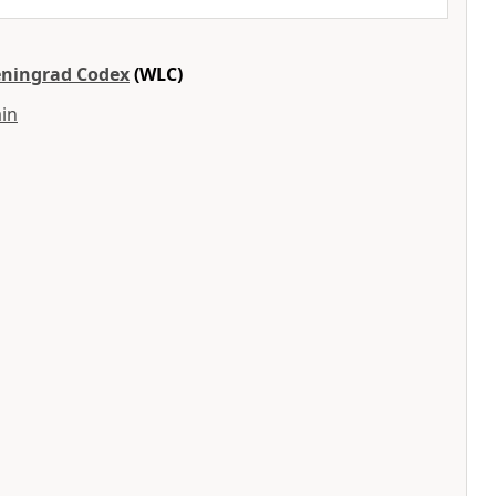
eningrad Codex
(WLC)
in