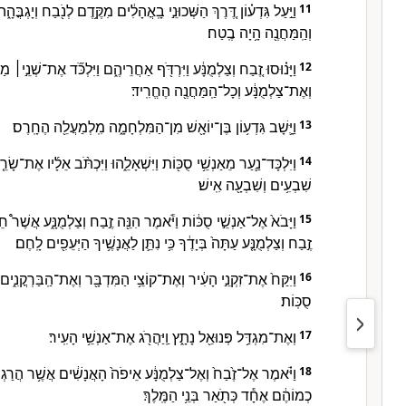
וַיַּ֣עַל גִּדְע֗וֹן דֶּ֚רֶךְ הַשְּׁכוּנֵ֣י בָֽאֳהָלִ֔ים מִקֶּ֥דֶם לְנֹ֖בַח וְיָגְבֳּהָ֑
11
וְהַֽמַּחֲנֶ֖ה הָ֥יָה בֶֽטַח׃
וַיָּנ֗וּסוּ זֶ֚בַח וְצַלְמֻנָּ֔ע וַיִּרְדֹּ֖ף אַחֲרֵיהֶ֑ם וַיִּלְכֹּ֞ד אֶת־שְׁנֵ֣י׀ מ
12
וְאֶת־צַלְמֻנָּ֔ע וְכָל־הַֽמַּחֲנֶ֖ה הֶחֱרִֽיד׃
וַיָּ֛שָׁב גִּדְע֥וֹן בֶּן־יוֹאָ֖שׁ מִן־הַמִּלְחָמָ֑ה מִֽלְמַעֲלֵ֖ה הֶחָֽרֶס׃
13
וַיִּלְכָּד־נַ֛עַר מֵאַנְשֵׁ֥י סֻכּ֖וֹת וַיִּשְׁאָלֵ֑הוּ וַיִּכְתֹּ֨ב אֵלָ֜יו אֶת־שָׂר
14
שִׁבְעִ֥ים וְשִׁבְעָ֖ה אִֽישׁ׃
וַיָּבֹא֙ אֶל־אַנְשֵׁ֣י סֻכּ֔וֹת וַיֹּ֕אמֶר הִנֵּ֖ה זֶ֣בַח וְצַלְמֻנָּ֑ע אֲשֶׁר
15
זֶ֣בַח וְצַלְמֻנָּ֤ע עַתָּה֙ בְּיָדֶ֔ךָ כִּ֥י נִתֵּ֛ן לַאֲנָשֶׁ֥יךָ הַיְּעֵפִ֖ים לָֽחֶם׃
וַיִּקַּח֙ אֶת־זִקְנֵ֣י הָעִ֔יר וְאֶת־קוֹצֵ֥י הַמִּדְבָּ֖ר וְאֶת־הַֽבַּרְקֳנִ֑ים ו
16
סֻכּֽוֹת׃
וְאֶת־מִגְדַּ֥ל פְּנוּאֵ֖ל נָתָ֑ץ וַֽיַּהֲרֹ֖ג אֶת־אַנְשֵׁ֥י הָעִֽיר׃
17
וַיֹּ֗אמֶר אֶל־זֶ֙בַח֙ וְאֶל־צַלְמֻנָּ֔ע אֵיפֹה֙ הָאֲנָשִׁ֔ים אֲשֶׁ֥ר הֲרַגְתֶּ֖
18
כְמוֹהֶ֔ם אֶחָ֕ד כְּתֹ֖אַר בְּנֵ֥י הַמֶּֽלֶךְ׃