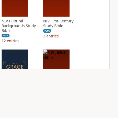
NIV Cultural
NIV First-Century
Backgrounds Study
Study Bible
Bible
PLUS
3
entries
PLUS
12
entries
NIV Grace and
NIV Jesus Bible
Truth Study Bible
PLUS
1
entry
PLUS
3
entries