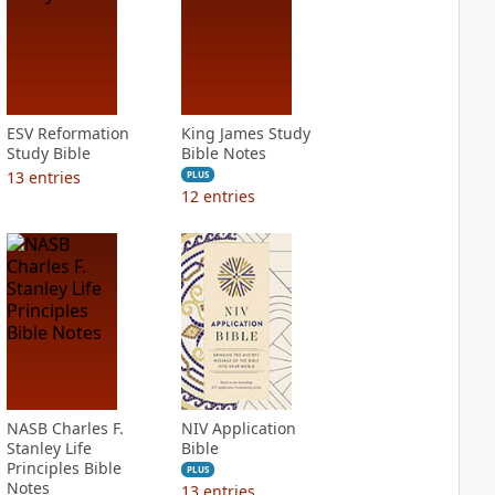
ESV Reformation
King James Study
Study Bible
Bible Notes
13
entries
PLUS
12
entries
NASB Charles F.
NIV Application
Stanley Life
Bible
Principles Bible
PLUS
Notes
13
entries