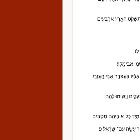
 וַתִּשְׁקֹ֥ט הָאָ֛רֶץ אַרְבָּעִ֥ים
ֽוֹ׃
מ֖וֹ אֲבִימֶֽלֶךְ׃
 אָבִ֔יו בְּעָפְרָ֖ה אֲבִ֥י הָֽעֶזְרִֽי׃
ַבְּעָלִ֑ים וַיָּשִׂ֧ימוּ לָהֶ֛ם
 מִיַּ֥ד כָּל־אֹיְבֵיהֶ֖ם מִסָּבִֽיב׃
ֶׁ֥ר עָשָׂ֖ה עִם־יִשְׂרָאֵֽל׃ פ