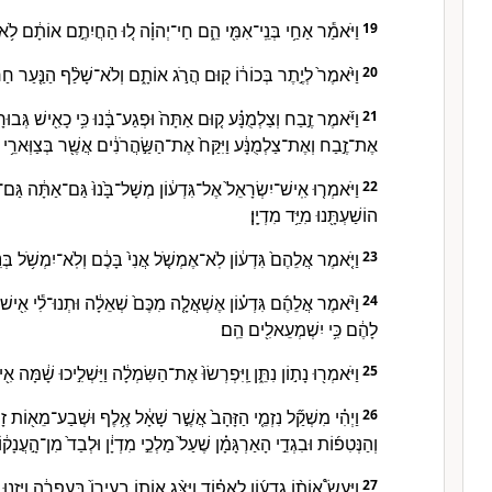
וַיֹּאמַ֕ר אַחַ֥י בְּנֵֽי־אִמִּ֖י הֵ֑ם חַי־יְהוָ֗ה ל֚וּ הַחֲיִתֶ֣ם אוֹתָ֔ם לֹ֥א 
19
וַיֹּ֙אמֶר֙ לְיֶ֣תֶר בְּכוֹר֔וֹ ק֖וּם הֲרֹ֣ג אוֹתָ֑ם וְלֹא־שָׁלַ֨ף הַנַּ֤עַר חַרְבּוֹ֙ 
20
וַיֹּ֜אמֶר זֶ֣בַח וְצַלְמֻנָּ֗ע ק֤וּם אַתָּה֙ וּפְגַע־בָּ֔נוּ כִּ֥י כָאִ֖ישׁ גְּבוּרָת֑וֹ 
21
אֶת־זֶ֣בַח וְאֶת־צַלְמֻנָּ֔ע וַיִּקַּח֙ אֶת־הַשַּׂ֣הֲרֹנִ֔ים אֲשֶׁ֖ר בְּצַוְּארֵ֥י ג
וַיֹּאמְר֤וּ אִֽישׁ־יִשְׂרָאֵל֙ אֶל־גִּדְע֔וֹן מְשָׁל־בָּ֙נוּ֙ גַּם־אַתָּ֔ה גַּם־בִּנ
22
הוֹשַׁעְתָּ֖נוּ מִיַּ֥ד מִדְיָֽן׃
וַיֹּ֤אמֶר אֲלֵהֶם֙ גִּדְע֔וֹן לֹֽא־אֶמְשֹׁ֤ל אֲנִי֙ בָּכֶ֔ם וְלֹֽא־יִמְשֹׁ֥ל בְּנִ֖
23
וַיֹּ֨אמֶר אֲלֵהֶ֜ם גִּדְע֗וֹן אֶשְׁאֲלָ֤ה מִכֶּם֙ שְׁאֵלָ֔ה וּתְנוּ־לִ֕י אִ֖ישׁ נֶ֣
24
לָהֶ֔ם כִּ֥י יִשְׁמְעֵאלִ֖ים הֵֽם׃
וַיֹּאמְר֖וּ נָת֣וֹן נִתֵּ֑ן וַֽיִּפְרְשׂוּ֙ אֶת־הַשִּׂמְלָ֔ה וַיַּשְׁלִ֣יכוּ שָׁ֔מָּה אִ֖י
25
וַיְהִ֗י מִשְׁקַ֞ל נִזְמֵ֤י הַזָּהָב֙ אֲשֶׁ֣ר שָׁאָ֔ל אֶ֥לֶף וּשְׁבַע־מֵא֖וֹת ז
26
וְהַנְּטִפ֜וֹת וּבִגְדֵ֣י הָאַרְגָּמָ֗ן שֶׁעַל֙ מַלְכֵ֣י מִדְיָ֔ן וּלְבַד֙ מִן־הָ֣עֲנָק֔
וַיַּעַשׂ֩ אוֹת֨וֹ גִדְע֜וֹן לְאֵפ֗וֹד וַיַּצֵּ֨ג אוֹת֤וֹ בְעִירוֹ֙ בְּעָפְרָ֔ה וַיִּזְנ
27