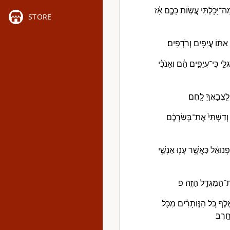
יָּכֹ֖לְתִּי עֲשׂ֣וֹת כָּכֶ֑ם אָ֗ז
STORE
אִתּ֔וֹ עֲיֵפִ֖ים וְרֹדְפִֽים׃
לָ֑י כִּי־עֲיֵפִ֣ים הֵ֔ם וְאָנֹכִ֗י
 לִֽצְבָאֲךָ֖ לָֽחֶם׃
 וְדַשְׁתִּי֙ אֶת־בְּשַׂרְכֶ֔ם
פְנוּאֵ֔ל כַּאֲשֶׁ֥ר עָנ֖וּ אַנְשֵׁ֥י
־הַמִּגְדָּ֥ל הַזֶּֽה׃ פ
֔לֶף כֹּ֚ל הַנּ֣וֹתָרִ֔ים מִכֹּ֖ל
ָֽרֶב׃