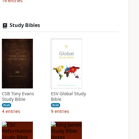
14
entries
Study Bibles
CSB Tony Evans
ESV Global Study
Study Bible
Bible
PLUS
PLUS
4
entries
9
entries