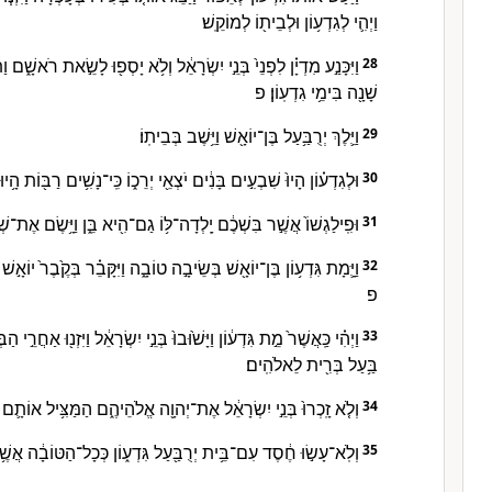
וַיְהִ֛י לְגִדְע֥וֹן וּלְבֵית֖וֹ לְמוֹקֵֽשׁ׃
וַיִּכָּנַ֣ע מִדְיָ֗ן לִפְנֵי֙ בְּנֵ֣י יִשְׂרָאֵ֔ל וְלֹ֥א יָסְפ֖וּ לָשֵׂ֣את רֹאשָׁ֑ם
28
שָׁנָ֖ה בִּימֵ֥י גִדְעֽוֹן׃ פ
וַיֵּ֛לֶךְ יְרֻבַּ֥עַל בֶּן־יוֹאָ֖שׁ וַיֵּ֥שֶׁב בְּבֵיתֽוֹ׃
29
וּלְגִדְע֗וֹן הָיוּ֙ שִׁבְעִ֣ים בָּנִ֔ים יֹצְאֵ֖י יְרֵכ֑וֹ כִּֽי־נָשִׁ֥ים רַבּ֖וֹת הָ֥יוּ ל
30
וּפִֽילַגְשׁוֹ֙ אֲשֶׁ֣ר בִּשְׁכֶ֔ם יָֽלְדָה־לּ֥וֹ גַם־הִ֖יא בֵּ֑ן וַיָּ֥שֶׂם אֶת־שְׁ
31
וַיָּ֛מָת גִּדְע֥וֹן בֶּן־יוֹאָ֖שׁ בְּשֵׂיבָ֣ה טוֹבָ֑ה וַיִּקָּבֵ֗ר בְּקֶ֙בֶר֙ יוֹאָ֣שׁ
32
פ
וַיְהִ֗י כַּֽאֲשֶׁר֙ מֵ֣ת גִּדְע֔וֹן וַיָּשׁ֙וּבוּ֙ בְּנֵ֣י יִשְׂרָאֵ֔ל וַיִּזְנ֖וּ אַחֲרֵ֣י ה
33
בַּ֥עַל בְּרִ֖ית לֵאלֹהִֽים׃
וְלֹ֤א זָֽכְרוּ֙ בְּנֵ֣י יִשְׂרָאֵ֔ל אֶת־יְהוָ֖ה אֱלֹהֵיהֶ֑ם הַמַּצִּ֥יל אוֹתָ֛ם
34
וְלֹֽא־עָשׂ֣וּ חֶ֔סֶד עִם־בֵּ֥ית יְרֻבַּ֖עַל גִּדְע֑וֹן כְּכָל־הַטּוֹבָ֔ה אֲש
35