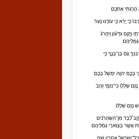
הָרַ֖גְתִּי אֶתְכֶֽם׃
כִּ֣י יָרֵ֔א כִּ֥י עוֹדֶ֖נּוּ נָֽעַר׃
וַיָּ֣קָם גִּדְע֗וֹן וַֽיַּהֲרֹג֙
ְמַלֵּיהֶֽם׃
ְךָ֖ גַּ֣ם בֶּן־בְּנֶ֑ךָ כִּ֥י
י בָּכֶ֑ם יְהוָ֖ה יִמְשֹׁ֥ל בָּכֶֽם׃
זֶם שְׁלָל֑וֹ כִּֽי־נִזְמֵ֤י זָהָב֙
שׁ נֶ֥זֶם שְׁלָלֽוֹ׃
ָהָ֑ב לְ֠בַד מִן־הַשַּׂהֲרֹנִ֨ים
וֹת אֲשֶׁ֖ר בְּצַוְּארֵ֥י גְמַלֵּיהֶֽם׃
֧וּ כָֽל־יִשְׂרָאֵ֛ל אַחֲרָ֖יו שָׁ֑ם