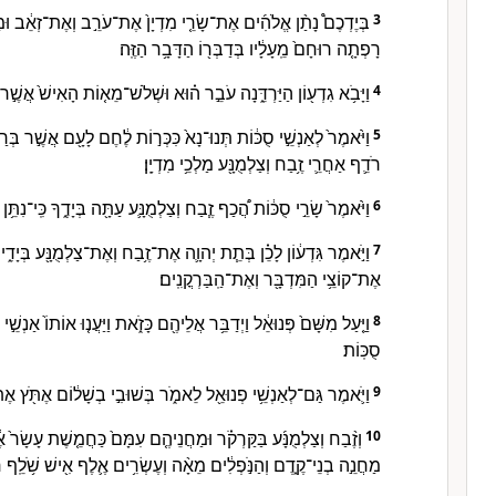
בְּיֶדְכֶם֩ נָתַ֨ן אֱלֹהִ֜ים אֶת־שָׂרֵ֤י מִדְיָן֙ אֶת־עֹרֵ֣ב וְאֶת־זְאֵ֔ב וּמַה־
3
רָפְתָ֤ה רוּחָם֙ מֵֽעָלָ֔יו בְּדַבְּר֖וֹ הַדָּבָ֥ר הַזֶּֽה׃
וַיָּבֹ֥א גִדְע֖וֹן הַיַּרְדֵּ֑נָה עֹבֵ֣ר ה֗וּא וּשְׁלֹשׁ־מֵא֤וֹת הָאִישׁ֙ אֲשֶׁ֣ר 
4
וַיֹּ֙אמֶר֙ לְאַנְשֵׁ֣י סֻכּ֔וֹת תְּנוּ־נָא֙ כִּכְּר֣וֹת לֶ֔חֶם לָעָ֖ם אֲשֶׁ֣ר בְּרַגְ
5
רֹדֵ֛ף אַחֲרֵ֛י זֶ֥בַח וְצַלְמֻנָּ֖ע מַלְכֵ֥י מִדְיָֽן׃
וַיֹּ֙אמֶר֙ שָׂרֵ֣י סֻכּ֔וֹת הֲ֠כַף זֶ֧בַח וְצַלְמֻנָּ֛ע עַתָּ֖ה בְּיָדֶ֑ךָ כִּֽי־נִתֵּ֥ן
6
וַיֹּ֣אמֶר גִּדְע֔וֹן לָכֵ֗ן בְּתֵ֧ת יְהוָ֛ה אֶת־זֶ֥בַח וְאֶת־צַלְמֻנָּ֖ע בְּיָדִ֑י
7
אֶת־קוֹצֵ֥י הַמִּדְבָּ֖ר וְאֶת־הַֽבַּרְקֳנִֽים׃
וַיַּ֤עַל מִשָּׁם֙ פְּנוּאֵ֔ל וַיְדַבֵּ֥ר אֲלֵיהֶ֖ם כָּזֹ֑את וַיַּעֲנ֤וּ אוֹתוֹ֙ אַנְשֵׁ֣י 
8
סֻכּֽוֹת׃
וַיֹּ֛אמֶר גַּם־לְאַנְשֵׁ֥י פְנוּאֵ֖ל לֵאמֹ֑ר בְּשׁוּבִ֣י בְשָׁל֔וֹם אֶתֹּ֖ץ אֶת
9
וְזֶ֨בַח וְצַלְמֻנָּ֜ע בַּקַּרְקֹ֗ר וּמַחֲנֵיהֶ֤ם עִמָּם֙ כַּחֲמֵ֤שֶׁת עָשָׂר֙ אֶ
10
מַחֲנֵ֣ה בְנֵי־קֶ֑דֶם וְהַנֹּ֣פְלִ֔ים מֵאָ֨ה וְעֶשְׂרִ֥ים אֶ֛לֶף אִ֖ישׁ שֹׁ֥לֵֽף ח