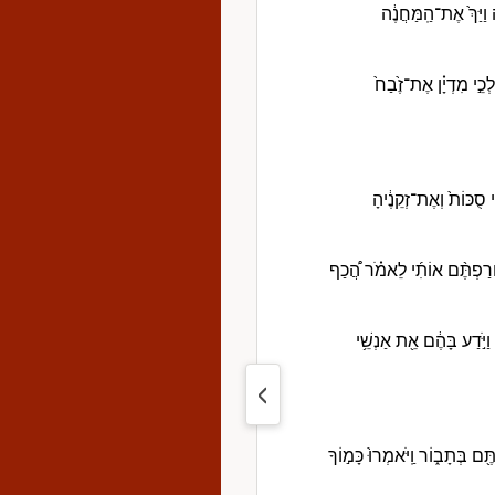
ה וַיַּךְ֙ אֶת־הַֽמַּחֲנֶ֔ה
ַלְכֵ֣י מִדְיָ֗ן אֶת־זֶ֙בַח֙
ֵ֤י סֻכּוֹת֙ וְאֶת־זְקֵנֶ֔יהָ
֩ חֵרַפְתֶּ֨ם אוֹתִ֜י לֵאמֹ֗ר הֲ֠כַף
ַיֹּ֣דַע בָּהֶ֔ם אֵ֖ת אַנְשֵׁ֥י
ם בְּתָב֑וֹר וַֽיֹּאמְרוּ֙ כָּמ֣וֹךָ