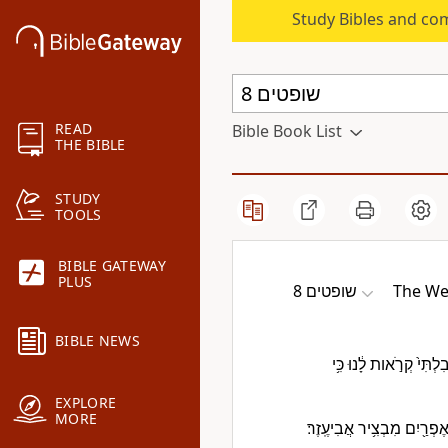
Study Bibles and co
READ
Bible Book List
THE BIBLE
STUDY
TOOLS
BIBLE GATEWAY
PLUS
שופטים 8
The We
BIBLE NEWS
לְתִּי֙ קְרֹ֣אות לָ֔נוּ כִּ֥י
EXPLORE
MORE
ֶפְרַ֖יִם מִבְצִ֥יר אֲבִיעֶֽזֶר׃