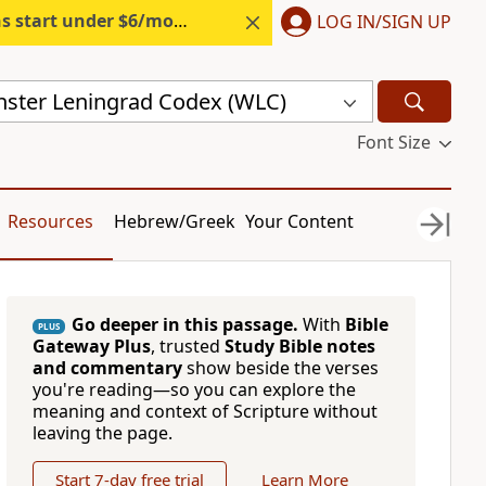
s start under $6/month.
Start free.
LOG IN/SIGN UP
ster Leningrad Codex (WLC)
Font Size
Resources
Hebrew/Greek
Your Content
Go deeper in this passage.
With
Bible
PLUS
Gateway Plus
, trusted
Study Bible notes
and commentary
show beside the verses
you're reading—so you can explore the
meaning and context of Scripture without
leaving the page.
Start 7-day free trial
Learn More