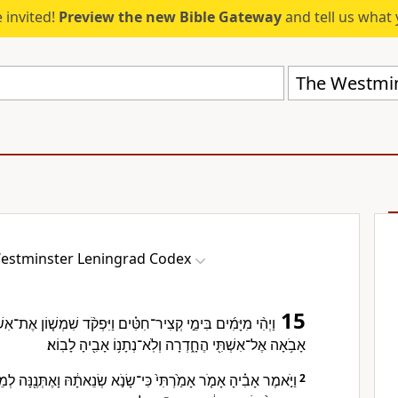
 invited!
Preview the new Bible Gateway
and tell us what 
The Westmin
estminster Leningrad Codex
15
וַיְהִ֨י מִיָּמִ֜ים בִּימֵ֣י קְצִיר־חִטִּ֗ים וַיִּפְקֹ֨ד שִׁמְשׁ֤וֹן אֶת־אִשְׁתּ
אָבֹ֥אָה אֶל־אִשְׁתִּ֖י הֶחָ֑דְרָה וְלֹֽא־נְתָנ֥וֹ אָבִ֖יהָ לָבֽוֹא׃
וַיֹּ֣אמֶר אָבִ֗יהָ אָמֹ֤ר אָמַ֙רְתִּי֙ כִּי־שָׂנֹ֣א שְׂנֵאתָ֔הּ וָאֶתְּנֶ֖נָּה לְ
2