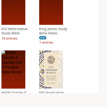
ESV Reformation
King James Study
Study Bible
Bible Notes
10
entries
PLUS
7
entries
NASB Charles F.
NIV Application
Stanley Life
Bible
Principles Bible
PLUS
Notes
5
entries