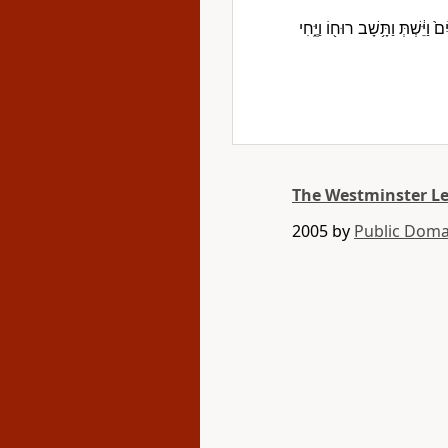
ַיֵּ֔שְׁתְּ וַתָּ֥שָׁב רוּח֖וֹ וַיֶּ֑חִי
The Westminster L
2005 by
Public Doma