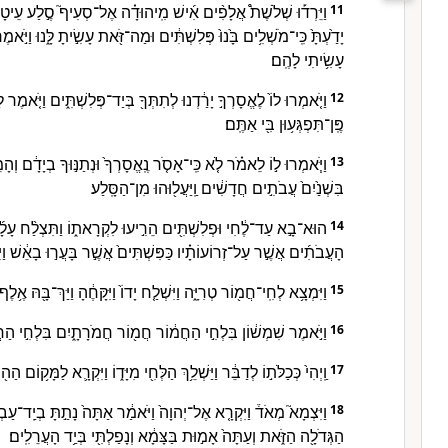
וַיֵּרְד֡וּ שְׁלֹשֶׁת֩ אֲלָפִ֨ים אִ֜ישׁ מִֽיהוּדָ֗ה אֶל־סְעִיף֮ סֶ֣לַע עֵיטָם֒
11
יָדַ֙עְתָּ֙ כִּֽי־מֹשְׁלִ֥ים בָּ֙נוּ֙ פְּלִשְׁתִּ֔ים וּמַה־זֹּ֖את עָשִׂ֣יתָ לָּ֑נוּ וַיֹּ֣אמֶ
עָשִׂ֥יתִי לָהֶֽם׃
וַיֹּ֤אמְרוּ לוֹ֙ לֶאֱסָרְךָ֣ יָרַ֔דְנוּ לְתִתְּךָ֖ בְּיַד־פְּלִשְׁתִּ֑ים וַיֹּ֤אמֶר ל
12
פֶּֽן־תִּפְגְּע֥וּן בִּ֖י אַתֶּֽם׃
וַיֹּ֧אמְרוּ ל֣וֹ לֵאמֹ֗ר לֹ֤א כִּֽי־אָסֹ֤ר נֶֽאֱסָרְךָ֙ וּנְתַנּ֣וּךָ בְיָדָ֔ם וְהָ
13
בִּשְׁנַ֙יִם֙ עֲבֹתִ֣ים חֲדָשִׁ֔ים וַֽיַּעֲל֖וּהוּ מִן־הַסָּֽלַע׃
הוּא־בָ֣א עַד־לֶ֔חִי וּפְלִשְׁתִּ֖ים הֵרִ֣יעוּ לִקְרָאת֑וֹ וַתִּצְלַ֨ח עָלָ֜יו 
14
הָעֲבֹתִ֜ים אֲשֶׁ֣ר עַל־זְרוֹעוֹתָ֗יו כַּפִּשְׁתִּים֙ אֲשֶׁ֣ר בָּעֲר֣וּ בָאֵ֔שׁ וַיִּמַ
וַיִּמְצָ֥א לְחִֽי־חֲמ֖וֹר טְרִיָּ֑ה וַיִּשְׁלַ֤ח יָדוֹ֙ וַיִּקָּחֶ֔הָ וַיַּךְ־בָּ֖הּ אֶ֥לֶף
15
וַיֹּ֣אמֶר שִׁמְשׁ֔וֹן בִּלְחִ֣י הַחֲמ֔וֹר חֲמ֖וֹר חֲמֹרָתָ֑יִם בִּלְחִ֣י הַחֲ
16
וַֽיְהִי֙ כְּכַלֹּת֣וֹ לְדַבֵּ֔ר וַיַּשְׁלֵ֥ךְ הַלְּחִ֖י מִיָּד֑וֹ וַיִּקְרָ֛א לַמָּק֥וֹם הַ
17
וַיִּצְמָא֮ מְאֹד֒ וַיִּקְרָ֤א אֶל־יְהוָה֙ וַיֹּאמַ֔ר אַתָּה֙ נָתַ֣תָּ בְיַֽד־עַ
18
הַגְּדֹלָ֖ה הַזֹּ֑את וְעַתָּה֙ אָמ֣וּת בַּצָּמָ֔א וְנָפַלְתִּ֖י בְּיַ֥ד הָעֲרֵלִֽים׃