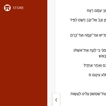
STORE
נִ֛י עִמָּ֖ם רָעָֽה׃
פֶן זָנָב֙ אֶל־זָנָ֔ב וַיָּ֨שֶׂם לַפִּ֥יד
מִגָּדִ֥ישׁ וְעַד־קָמָ֖ה וְעַד־כֶּ֥רֶם
מְנִ֔י כִּ֚י לָקַ֣ח אֶת־אִשְׁתּ֔וֹ
ָּאֵֽשׁ׃
ֶ֖ם וְאַחַ֥ר אֶחְדָּֽל׃
 סֶ֥לַע עֵיטָֽם׃ ס
אֶת־שִׁמְשׁוֹן֙ עָלִ֔ינוּ לַעֲשׂ֣וֹת