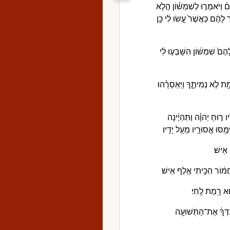
 וַיֹּאמְר֣וּ לְשִׁמְשׁ֗וֹן הֲלֹ֤א
ר לָהֶ֔ם כַּאֲשֶׁר֙ עָ֣שׂוּ לִ֔י כֵּ֖ן
ָהֶם֙ שִׁמְשׁ֔וֹן הִשָּׁבְע֣וּ לִ֔י
מֵ֖ת לֹ֣א נְמִיתֶ֑ךָ וַיַּאַסְרֻ֗הוּ
ר֣וּחַ יְהוָ֗ה וַתִּהְיֶ֨ינָה
ּ֥סּוּ אֱסוּרָ֖יו מֵעַ֥ל יָדָֽיו׃
 אִֽישׁ׃
מ֔וֹר הִכֵּ֖יתִי אֶ֥לֶף אִֽישׁ׃
ה֖וּא רָ֥מַת לֶֽחִי׃
בְדְּךָ֔ אֶת־הַתְּשׁוּעָ֥ה