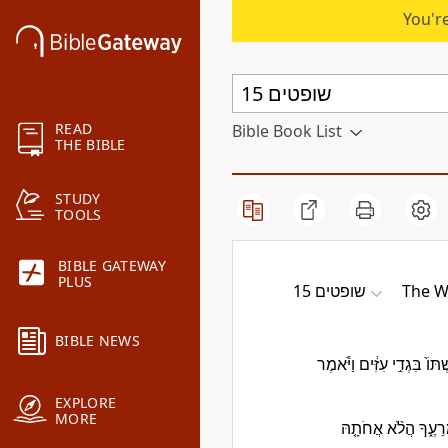
You're
READ
Bible Book List
THE BIBLE
STUDY
TOOLS
BIBLE GATEWAY
PLUS
שופטים 15
The W
BIBLE NEWS
וֹ֙ בִּגְדִ֣י עִזִּ֔ים וַיֹּ֕אמֶר
EXPLORE
MORE
מֵרֵעֶ֑ךָ הֲלֹ֨א אֲחֹתָ֤הּ