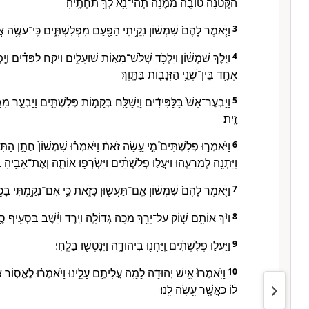
הַקְּטַנָּה֙ טוֹבָ֣ה מִמֶּ֔נָּה תְּהִי־נָ֥א לְךָ֖ תַּחְתֶּֽיהָ׃
וַיֹּ֤אמֶר לָהֶם֙ שִׁמְשׁ֔וֹן נִקֵּ֥יתִי הַפַּ֖עַם מִפְּלִשְׁתִּ֑ים כִּֽי־עֹשֶׂ֥ה אֲ
3
וַיֵּ֣לֶךְ שִׁמְשׁ֔וֹן וַיִּלְכֹּ֖ד שְׁלֹשׁ־מֵא֣וֹת שׁוּעָלִ֑ים וַיִּקַּ֣ח לַפִּדִ֗ים וַיֶּ֤
4
אֶחָ֛ד בֵּין־שְׁנֵ֥י הַזְּנָב֖וֹת בַּתָּֽוֶךְ׃
וַיַּבְעֶר־אֵשׁ֙ בַּלַּפִּידִ֔ים וַיְשַׁלַּ֖ח בְּקָמ֣וֹת פְּלִשְׁתִּ֑ים וַיַּבְעֵ֛ר 
5
זָֽיִת׃
וַיֹּאמְר֣וּ פְלִשְׁתִּים֮ מִ֣י עָ֣שָׂה זֹאת֒ וַיֹּאמְר֗וּ שִׁמְשׁוֹן֙ חֲתַ֣ן הַתִּ
6
וַֽיִּתְּנָ֖הּ לְמֵרֵעֵ֑הוּ וַיַּעֲל֣וּ פְלִשְׁתִּ֔ים וַיִּשְׂרְפ֥וּ אוֹתָ֛הּ וְאֶת־אָבִ֖יהָ ב
וַיֹּ֤אמֶר לָהֶם֙ שִׁמְשׁ֔וֹן אִֽם־תַּעֲשׂ֖וּן כָּזֹ֑את כִּ֛י אִם־נִקַּ֥מְתִּי בָכ
7
וַיַּ֨ךְ אוֹתָ֥ם שׁ֛וֹק עַל־יָרֵ֖ךְ מַכָּ֣ה גְדוֹלָ֑ה וַיֵּ֣רֶד וַיֵּ֔שֶׁב בִּסְעִ֖יף
8
וַיַּעֲל֣וּ פְלִשְׁתִּ֔ים וַֽיַּחֲנ֖וּ בִּיהוּדָ֑ה וַיִּנָּטְשׁ֖וּ בַּלֶּֽחִי׃
9
וַיֹּֽאמְרוּ֙ אִ֣ישׁ יְהוּדָ֔ה לָמָ֖ה עֲלִיתֶ֣ם עָלֵ֑ינוּ וַיֹּאמְר֗וּ לֶאֱס֤וֹר 
10
ל֔וֹ כַּאֲשֶׁ֖ר עָ֥שָׂה לָֽנוּ׃