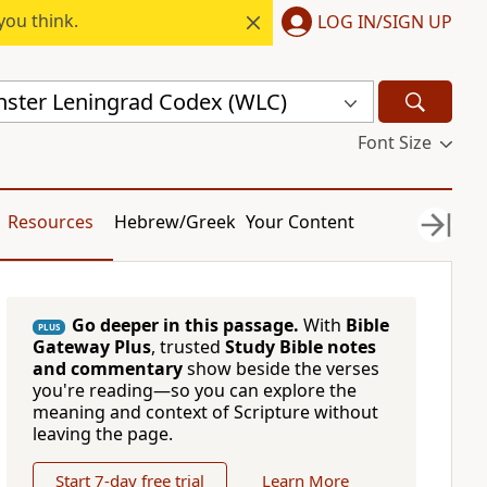
you think.
LOG IN/SIGN UP
ster Leningrad Codex (WLC)
Font Size
Resources
Hebrew/Greek
Your Content
Go deeper in this passage.
With
Bible
PLUS
Gateway Plus
, trusted
Study Bible notes
and commentary
show beside the verses
you're reading—so you can explore the
meaning and context of Scripture without
leaving the page.
Start 7-day free trial
Learn More