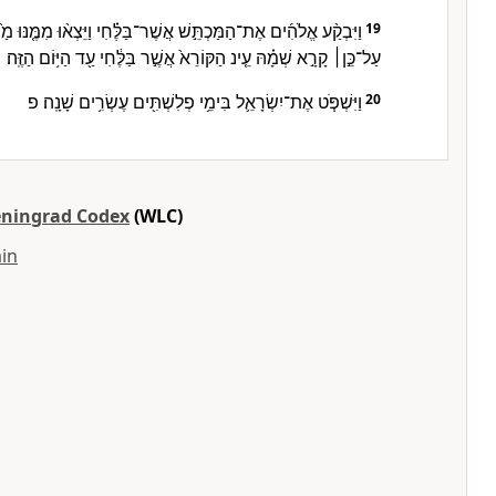
וַיִּבְקַ֨ע אֱלֹהִ֜ים אֶת־הַמַּכְתֵּ֣שׁ אֲשֶׁר־בַּלֶּ֗חִי וַיֵּצְא֨וּ מִמֶּ֤נּוּ מַ֙יִם֙ ו
19
עַל־כֵּ֣ן׀ קָרָ֣א שְׁמָ֗הּ עֵ֤ינ הַקּוֹרֵא֙ אֲשֶׁ֣ר בַּלֶּ֔חִי עַ֖ד הַיּ֥וֹם הַזֶּֽה׃
וַיִּשְׁפֹּ֧ט אֶת־יִשְׂרָאֵ֛ל בִּימֵ֥י פְלִשְׁתִּ֖ים עֶשְׂרִ֥ים שָׁנָֽה׃ פ
20
eningrad Codex
(WLC)
in