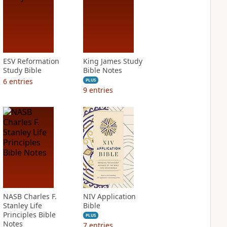
ESV Reformation
King James Study
Study Bible
Bible Notes
6
entries
PLUS
9
entries
NASB Charles F.
NIV Application
Stanley Life
Bible
Principles Bible
PLUS
Notes
7
entries