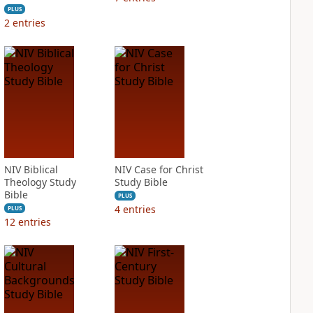
PLUS
2
entries
NIV Biblical
NIV Case for Christ
Theology Study
Study Bible
Bible
PLUS
4
entries
PLUS
12
entries