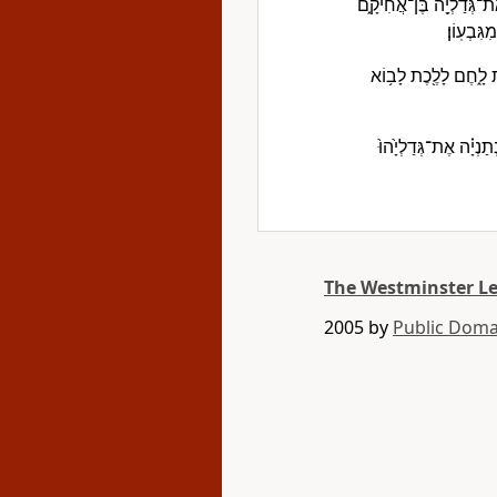
ת־גְּדַלְיָ֖ה בֶּן־אֲחִיקָ֑ם
גִּבְעֽוֹן׃
֣ית לָ֑חֶם לָלֶ֖כֶת לָב֥וֹא
ְתַנְיָ֗ה אֶת־גְּדַלְיָ֙הוּ֙
The Westminster L
2005 by
Public Doma