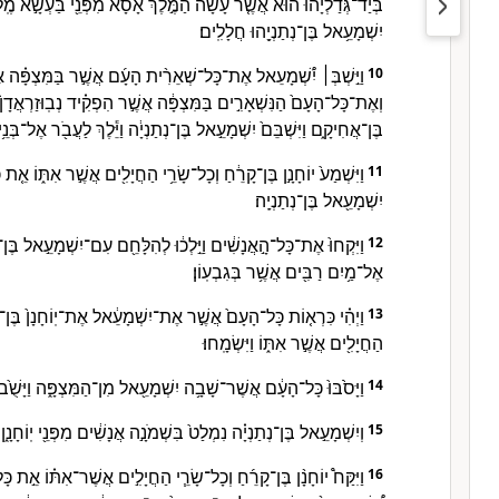
בְּיַד־גְּדַלְיָ֔הוּ ה֗וּא אֲשֶׁ֤ר עָשָׂה֙ הַמֶּ֣לֶךְ אָסָ֔א מִפְּנֵ֖י בַּעְשָׁ֣א מֶֽל
יִשְׁמָעֵ֥אל בֶּן־נְתַנְיָ֖הוּ חֲלָלִֽים׃
וַיִּ֣שְׁבְּ׀ יִ֠שְׁמָעֵאל אֶת־כָּל־שְׁאֵרִ֨ית הָעָ֜ם אֲשֶׁ֣ר בַּמִּצְפָּ֗ה אֶ
10
וְאֶת־כָּל־הָעָם֙ הַנִּשְׁאָרִ֣ים בַּמִּצְפָּ֔ה אֲשֶׁ֣ר הִפְקִ֗יד נְבֽוּזַרְאֲדָן
בֶּן־אֲחִיקָ֑ם וַיִּשְׁבֵּם֙ יִשְׁמָעֵ֣אל בֶּן־נְתַנְיָ֔ה וַיֵּ֕לֶךְ לַעֲבֹ֖ר אֶל־בְּנֵ֥י
וַיִּשְׁמַע֙ יוֹחָנָ֣ן בֶּן־קָרֵ֔חַ וְכָל־שָׂרֵ֥י הַחֲיָלִ֖ים אֲשֶׁ֣ר אִתּ֑וֹ אֵ֤
11
יִשְׁמָעֵ֖אל בֶּן־נְתַנְיָֽה׃
וַיִּקְחוּ֙ אֶת־כָּל־הָ֣אֲנָשִׁ֔ים וַיֵּ֣לְכ֔וּ לְהִלָּחֵ֖ם עִם־יִשְׁמָעֵ֣אל בֶּן־נְ
12
אֶל־מַ֥יִם רַבִּ֖ים אֲשֶׁ֥ר בְּגִבְעֽוֹן׃
וַיְהִ֗י כִּרְא֤וֹת כָּל־הָעָם֙ אֲשֶׁ֣ר אֶת־יִשְׁמָעֵ֔אל אֶת־יֽוֹחָנָן֙ בֶּן־ק
13
הַחֲיָלִ֖ים אֲשֶׁ֣ר אִתּ֑וֹ וַיִּשְׂמָֽחוּ׃
וַיָּסֹ֙בּוּ֙ כָּל־הָעָ֔ם אֲשֶׁר־שָׁבָ֥ה יִשְׁמָעֵ֖אל מִן־הַמִּצְפָּ֑ה וַיָּשֻׁ֙בוּ֙ וַ
14
וְיִשְׁמָעֵ֣אל בֶּן־נְתַנְיָ֗ה נִמְלַט֙ בִּשְׁמֹנָ֣ה אֲנָשִׁ֔ים מִפְּנֵ֖י יֽוֹחָנָ֑ן וַ
15
וַיִּקַּח֩ יוֹחָנָ֨ן בֶּן־קָרֵ֜חַ וְכָל־שָׂרֵ֧י הַחֲיָלִ֣ים אֲשֶׁר־אִתּ֗וֹ אֵ֣ת 
16