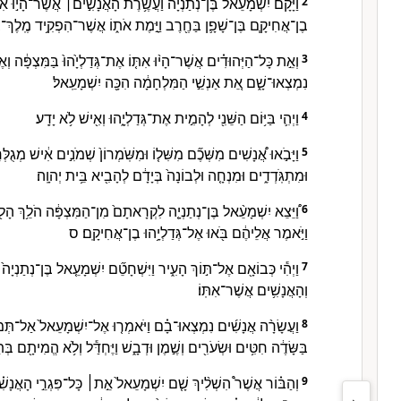
וַיָּקָם֩ יִשְׁמָעֵ֨אל בֶּן־נְתַנְיָ֜ה וַעֲשֶׂ֥רֶת הָאֲנָשִׁ֣ים׀ אֲשֶׁר־הָי֣וּ אִתּ֗וֹ
2
בֶן־אֲחִיקָ֧ם בֶּן־שָׁפָ֛ן בַּחֶ֖רֶב וַיָּ֣מֶת אֹת֑וֹ אֲשֶׁר־הִפְקִ֥יד מֶֽלֶךְ־בָ
וְאֵ֣ת כָּל־הַיְּהוּדִ֗ים אֲשֶׁר־הָי֨וּ אִתּ֤וֹ אֶת־גְּדַלְיָ֙הוּ֙ בַּמִּצְפָּ֔ה וְ
3
נִמְצְאוּ־שָׁ֑ם אֵ֚ת אַנְשֵׁ֣י הַמִּלְחָמָ֔ה הִכָּ֖ה יִשְׁמָעֵֽאל׃
וַיְהִ֛י בַּיּ֥וֹם הַשֵּׁנִ֖י לְהָמִ֣ית אֶת־גְּדַלְיָ֑הוּ וְאִ֖ישׁ לֹ֥א יָדָֽע׃
4
וַיָּבֹ֣אוּ אֲ֠נָשִׁים מִשְּׁכֶ֞ם מִשִּׁל֤וֹ וּמִשֹּֽׁמְרוֹן֙ שְׁמֹנִ֣ים אִ֔ישׁ מְגֻלְּח
5
וּמִתְגֹּֽדְדִ֑ים וּמִנְחָ֤ה וּלְבוֹנָה֙ בְּיָדָ֔ם לְהָבִ֖יא בֵּ֥ית יְהוָֽה׃
וַ֠יֵּצֵא יִשְׁמָעֵ֨אל בֶּן־נְתַנְיָ֤ה לִקְרָאתָם֙ מִן־הַמִּצְפָּ֔ה הֹלֵ֥ךְ הָלֹ֖ךְ
6
וַיֹּ֣אמֶר אֲלֵיהֶ֔ם בֹּ֖אוּ אֶל־גְּדַלְיָ֥הוּ בֶן־אֲחִיקָֽם׃ ס
וַיְהִ֕י כְּבוֹאָ֖ם אֶל־תּ֣וֹךְ הָעִ֑יר וַיִּשְׁחָטֵ֞ם יִשְׁמָעֵ֤אל בֶּן־נְתַנְיָה
7
וְהָאֲנָשִׁ֥ים אֲשֶׁר־אִתּֽוֹ׃
וַעֲשָׂרָ֨ה אֲנָשִׁ֜ים נִמְצְאוּ־בָ֗ם וַיֹּאמְר֤וּ אֶל־יִשְׁמָעֵאל֙ אַל־תְּמִתֵ
8
בַּשָּׂדֶ֔ה חִטִּ֥ים וּשְׂעֹרִ֖ים וְשֶׁ֣מֶן וּדְבָ֑שׁ וַיֶּחְדַּ֕ל וְלֹ֥א הֱמִיתָ֖ם בְּ
וְהַבּ֗וֹר אֲשֶׁר֩ הִשְׁלִ֨יךְ שָׁ֤ם יִשְׁמָעֵאל֙ אֵ֣ת׀ כָּל־פִּגְרֵ֣י הָאֲנָשִׁ
9