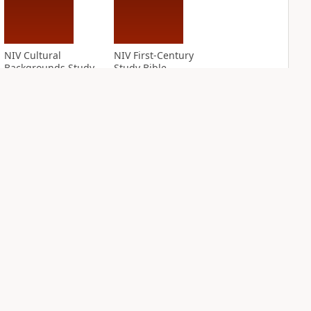
NIV Cultural
NIV First-Century
Backgrounds Study
Study Bible
Bible
PLUS
4
entries
PLUS
4
entries
NIV Grace and
NIV Jesus Bible
Truth Study Bible
PLUS
1
entry
PLUS
1
entry