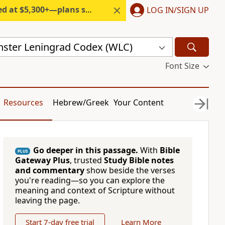
300+—plans start under $6/month.
LOG IN/SIGN UP
ster Leningrad Codex (WLC)
Font Size
Resources
Hebrew/Greek
Your Content
Go deeper in this passage.
With
Bible
PLUS
Gateway Plus
, trusted
Study Bible notes
and commentary
show beside the verses
you're reading—so you can explore the
meaning and context of Scripture without
leaving the page.
Start 7-day free trial
Learn More