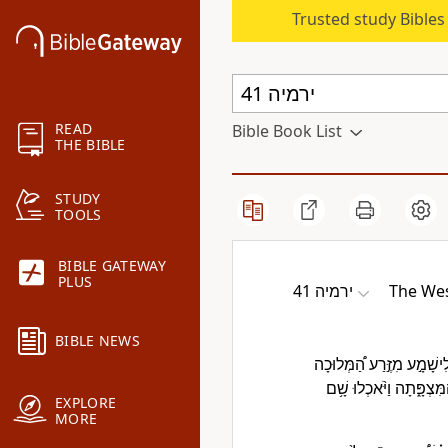
Trusted study Bible
READ
Bible Book List
THE BIBLE
STUDY
TOOLS
BIBLE GATEWAY
PLUS
ירמיה 41
The Wes
BIBLE NEWS
ִישָׁמָ֣ע מִזֶּ֣רַע הַ֠מְּלוּכָה
ִּצְפָּ֑תָה וַיֹּ֨אכְלוּ שָׁ֥ם
EXPLORE
MORE