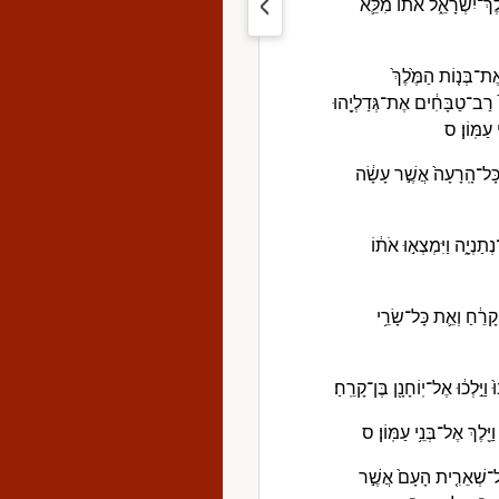
ֶךְ־יִשְׂרָאֵ֑ל אֹת֗וֹ מִלֵּ֛א
ת־בְּנ֤וֹת הַמֶּ֙לֶךְ֙
֙ רַב־טַבָּחִ֔ים אֶת־גְּדַלְיָ֖הוּ
 עַמּֽוֹן׃ ס
ת כָּל־הָֽרָעָה֙ אֲשֶׁ֣ר עָשָׂ֔ה
תַנְיָ֑ה וַיִּמְצְא֣וּ אֹת֔וֹ
ָרֵ֔חַ וְאֵ֛ת כָּל־שָׂרֵ֥י
יֵּ֣לְכ֔וּ אֶל־יֽוֹחָנָ֖ן בֶּן־קָרֵֽחַ׃
יֵּ֖לֶךְ אֶל־בְּנֵ֥י עַמּֽוֹן׃ ס
כָּל־שְׁאֵרִ֤ית הָעָם֙ אֲשֶׁ֣ר