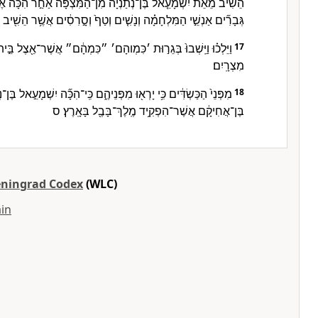
הֵ֠שִׁיב מֵאֵ֨ת יִשְׁמָעֵ֤אל בֶּן־נְתַנְיָה֙ מִן־הַמִּצְפָּ֔ה אַחַ֣ר הִכָּ֔ה אֶ
גְּבָרִ֞ים אַנְשֵׁ֣י הַמִּלְחָמָ֗ה וְנָשִׁ֤ים וְטַף֙ וְסָ֣רִסִ֔ים אֲשֶׁ֥ר הֵשִׁ֖יב מִ
וַיֵּלְכ֗וּ וַיֵּֽשְׁבוּ֙ בְּגֵר֣וּת ׳כִּמְוהָם׳ ״כִּמְהָ֔ם״ אֲשֶׁר־אֵ֖צֶל בֵּ
17
מִצְרָֽיִם׃
מִפְּנֵי֙ הַכַּשְׂדִּ֔ים כִּ֥י יָרְא֖וּ מִפְּנֵיהֶ֑ם כִּֽי־הִכָּ֞ה יִשְׁמָעֵ֣אל בֶּן־נ
18
בֶּן־אֲחִיקָ֔ם אֲשֶׁר־הִפְקִ֥יד מֶֽלֶךְ־בָּבֶ֖ל בָּאָֽרֶץ׃ ס
eningrad Codex
(WLC)
in