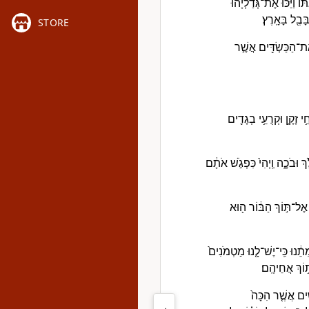
 וַ֠יַּכּוּ אֶת־גְּדַלְיָ֨הוּ
ּבֶ֖ל בָּאָֽרֶץ׃
STORE
אֶת־הַכַּשְׂדִּ֖ים אֲשֶׁ֣ר
ֵ֥י זָקָ֛ן וּקְרֻעֵ֥י בְגָדִ֖ים
 וּבֹכֶ֑ה וַֽיְהִי֙ כִּפְגֹ֣שׁ אֹתָ֔ם
֙ אֶל־תּ֣וֹךְ הַבּ֔וֹר ה֖וּא
֔נוּ כִּֽי־יֶשׁ־לָ֤נוּ מַטְמֹנִים֙
ת֥וֹךְ אֲחֵיהֶֽם׃
֗ים אֲשֶׁ֤ר הִכָּה֙