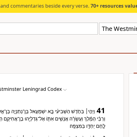
s and commentaries beside every verse.
70+ resources valued at $5,
The Westmin
tminster Leningrad Codex
41
וַיְהִ֣י׀ בַּחֹ֣דֶשׁ הַשְּׁבִיעִ֗י בָּ֣א יִשְׁמָעֵ֣אל בֶּן־נְתַנְיָ֣ה בֶן־אֱל
וְרַבֵּ֨י הַמֶּ֜לֶךְ וַעֲשָׂרָ֨ה אֲנָשִׁ֥ים אִתּ֛וֹ אֶל־גְּדַלְיָ֥הוּ בֶן־אֲחִיקָ֖ם הַמ
לֶ֛חֶם יַחְדָּ֖ו בַּמִּצְפָּֽה׃