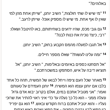
באלוהים?"
"מי שיש לו שתי חולצות," השיב יוחנן, "שייתן אחת מהן למי
11
שאין לו אף אחת. מי שיש לו מספיק אוכל- שייתן לרעב."
גם גובי מכס, שהיו ידועים בשחיתותם, באו להיטבל ושאלו:
12
"רבי, כיצד נוכיח את כנות לבנו?"
אל תגבו למעלה מהמס הקבוע בחוק," השיב יוחנן.
13
"ומה עלינו לעשות?" שאלו מספר חיילים.
14
"אל תסחטו כספים באיומים ובאלימות, " השיב יוחנן, "אל
תוציאו דיבה על איש, הסתפקו במשכורתכם."
מאחר שכל העם ציפה וייחל לבואו של המשיח, תהה כל אחד
15
יוחנן העמידם על טעותם
16
בלבו אם יוחנן עצמו הוא המשיח.
ואמר: "אני מטביל אתכם במים, אולם בקרוב יבוא אדם גדול
ונעלה ממני – הוא כל כך נעלה עד כדי איני ראוי להתיר את שרוכי
הוא גם יפריד
17
נעליו – והוא יטביל אתכם ברוח הקודש ובאש.
בין המוץ לבין גרגירי החיטה – את המוץ ישרוף באש נצחית,