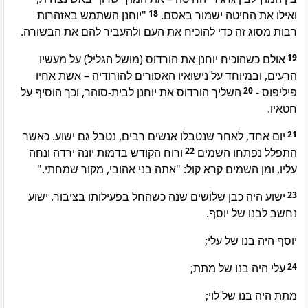
"יוחנן השתמש באזהרות
18
ואילו את החיטה ישמור באסם.
רבות מסוג זה כדי להוכיח את העם ולהעביר להם את הבשורה.
אולם כשהוכיח יוחנן את הורדוס (מושל הגליל) על מעשיו
19
הרעים, ובמיוחד על נישואיו האסורים להורודיה – אשת אחיו
השליך הורדוס את יוחנן לבית-סוהר, וכך הוסיף על
20
פיליפוס -
חטאיו.
יום אחד, לאחר שנטבלו אנשים רבים, נטבל גם ישוע. כאשר
21
ורוח הקודש בדמות יונה ירדה ונחה
22
התפלל נפתחו השמים
עליו, ומן השמים קרא קול: "אתה בני אהובי, מקור שמחתי."
ישוע היה כבן שלושים שנה כשהחל בפעילותו בציבור. ישוע
23
נחשב לבנו של יוסף.
יוסף היה בנו של עלי;
עלי היה בנו של מתת;
24
מתת היה בנו של לוי;