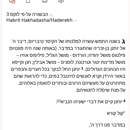
הבשורה על-פי לוקס 3
Habrit Hakhadasha/Haderekh
ג
בשנה החמש-עשרה למלכותו של הקיסר טיבריוס, דיבר ה'
אל יוחנן בן-זכריה שהתגורר במדבר. (באותה שנה היה פונטיוס
פילטוס מושל יהודה; הורדוס - מושל הגליל; פיליפוס אחיו –
מושל מדינות יטור וטרכונה; לוסניס – מושל אבילין; חנן וקייפא
יוחנן החל לבקר בכל הערים והכפרים
3
היו הכוהנים הגדולים).
באזור הירדן וקרא לאנשים להיטבל במים, כדי להראות שהם
מתחרטים על מעשיהם הרעים ובוחרים להאמין באלוהים,
על-מנת שיסלח לחטאיהם.
:
]
a
[
יוחנן קיים את דברי ישעיהו הנביא
4
"קול קורא
במדבר פנו דרך ה',