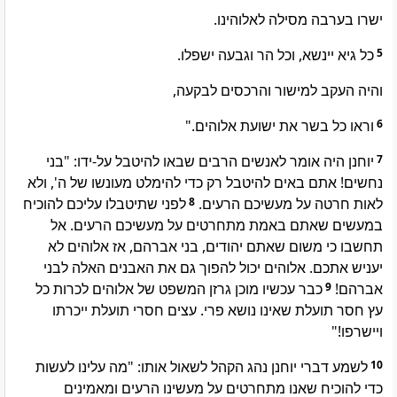
ישרו בערבה מסילה לאלוהינו.
כל גיא יינשא, וכל הר וגבעה ישפלו.
5
והיה העקב למישור והרכסים לבקעה,
וראו כל בשר את ישועת אלוהים."
6
יוחנן היה אומר לאנשים הרבים שבאו להיטבל על-ידו: "בני
7
נחשים! אתם באים להיטבל רק כדי להימלט מעונשו של ה', ולא
לפני שתיטבלו עליכם להוכיח
8
לאות חרטה על מעשיכם הרעים.
במעשים שאתם באמת מתחרטים על מעשיכם הרעים. אל
תחשבו כי משום שאתם יהודים, בני אברהם, אז אלוהים לא
יעניש אתכם. אלוהים יכול להפוך גם את האבנים האלה לבני
כבר עכשיו מוכן גרזן המשפט של אלוהים לכרות כל
9
אברהם!
עץ חסר תועלת שאינו נושא פרי. עצים חסרי תועלת ייכרתו
ויישרפו!"
לשמע דברי יוחנן נהג הקהל לשאול אותו: "מה עלינו לעשות
10
כדי להוכיח שאנו מתחרטים על מעשינו הרעים ומאמינים