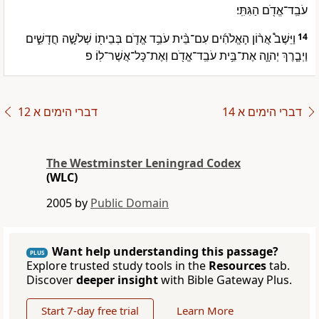
עֹבֵֽד־אֱדֹ֖ם הַגִּתִּֽי׃
וַיֵּשֶׁב֩ אֲר֨וֹן הָאֱלֹהִ֜ים עִם־בֵּ֨ית עֹבֵ֥ד אֱדֹ֛ם בְּבֵית֖וֹ שְׁלֹשָׁ֣ה חֳדָשִׁ֑ים
14
וַיְבָ֧רֶךְ יְהוָ֛ה אֶת־בֵּ֥ית עֹבֵֽד־אֱדֹ֖ם וְאֶת־כָּל־אֲשֶׁר־לֽוֹ׃ פ
דברי הימים א 14
דברי הימים א 12
The Westminster Leningrad Codex
(WLC)
2005 by
Public Domain
Want help understanding this passage?
PLUS
Explore trusted study tools in the
Resources
tab.
Discover
deeper insight
with Bible Gateway Plus.
Start 7-day free trial
Learn More