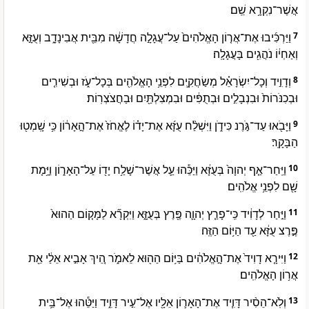
אֲשֶׁר־נִקְרָ֥א שֵֽׁם׃
וַיַּרְכִּ֜יבוּ אֶת־אֲר֤וֹן הָאֱלֹהִים֙ עַל־עֲגָלָ֣ה חֲדָשָׁ֔ה מִבֵּ֖ית אֲבִינָדָ֑ב וְעֻזָּ֣א
7
וְאַחְי֔וֹ נֹהֲגִ֖ים בָּעֲגָלָֽה׃
וְדָוִ֣יד וְכָל־יִשְׂרָאֵ֗ל מְשַׂחֲקִ֛ים לִפְנֵ֥י הָאֱלֹהִ֖ים בְּכָל־עֹ֑ז וּבְשִׁירִ֤ים
8
וּבְכִנֹּרוֹת֙ וּבִנְבָלִ֣ים וּבְתֻפִּ֔ים וּבִמְצִלְתַּ֖יִם וּבַחֲצֹצְרֽוֹת׃
וַיָּבֹ֖אוּ עַד־גֹּ֣רֶנ כִּידֹ֑ן וַיִּשְׁלַ֨ח עֻזָּ֜א אֶת־יָד֗וֹ לֶאֱחֹז֙ אֶת־הָ֣אָר֔וֹן כִּ֥י שָֽׁמְט֖וּ
9
הַבָּקָֽר׃
וַיִּֽחַר־אַ֤ף יְהוָה֙ בְּעֻזָּ֔א וַיַּכֵּ֕הוּ עַ֛ל אֲשֶׁר־שָׁלַ֥ח יָד֖וֹ עַל־הָאָר֑וֹן וַיָּ֥מָת
10
שָׁ֖ם לִפְנֵ֥י אֱלֹהִֽים׃
וַיִּ֣חַר לְדָוִ֔יד כִּֽי־פָרַ֧ץ יְהוָ֛ה פֶּ֖רֶץ בְּעֻזָּ֑א וַיִּקְרָ֞א לַמָּק֤וֹם הַהוּא֙
11
פֶּ֣רֶצ עֻזָּ֔א עַ֖ד הַיּ֥וֹם הַזֶּֽה׃
וַיִּירָ֤א דָוִיד֙ אֶת־הָ֣אֱלֹהִ֔ים בַּיּ֥וֹם הַה֖וּא לֵאמֹ֑ר הֵ֚יךְ אָבִ֣יא אֵלַ֔י אֵ֖ת
12
אֲר֥וֹן הָאֱלֹהִֽים׃
וְלֹֽא־הֵסִ֨יר דָּוִ֧יד אֶת־הָאָר֛וֹן אֵלָ֖יו אֶל־עִ֣יר דָּוִ֑יד וַיַּטֵּ֕הוּ אֶל־בֵּ֥ית
13