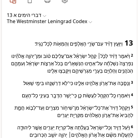
דברי הימים א 13
The Westminster Leningrad Codex
13
וַיִּוָּעַ֣ץ דָּוִ֗יד עִם־שָׂרֵ֧י הָאֲלָפִ֛ים וְהַמֵּא֖וֹת לְכָל־נָגִֽיד׃
וַיֹּ֨אמֶר דָּוִ֜יד לְכֹ֣ל׀ קְהַ֣ל יִשְׂרָאֵ֗ל אִם־עֲלֵיכֶ֨ם ט֜וֹב וּמִן־יְהוָ֣ה אֱלֹהֵ֗ינוּ
2
נִפְרְצָה֙ נִשְׁלְחָ֞ה עַל־אַחֵ֣ינוּ הַנִּשְׁאָרִ֗ים בְּכֹל֙ אַרְצ֣וֹת יִשְׂרָאֵ֔ל וְעִמָּהֶ֛ם
הַכֹּהֲנִ֥ים וְהַלְוִיִּ֖ם בְּעָרֵ֣י מִגְרְשֵׁיהֶ֑ם וְיִקָּבְצ֖וּ אֵלֵֽינוּ׃
וְנָסֵ֛בָּה אֶת־אֲר֥וֹן אֱלֹהֵ֖ינוּ אֵלֵ֑ינוּ כִּי־לֹ֥א דְרַשְׁנֻ֖הוּ בִּימֵ֥י שָׁאֽוּל׃
3
וַיֹּאמְר֥וּ כָֽל־הַקָּהָ֖ל לַעֲשׂ֣וֹת כֵּ֑ן כִּֽי־יָשַׁ֥ר הַדָּבָ֖ר בְּעֵינֵ֥י כָל־הָעָֽם׃
4
וַיַּקְהֵ֤ל דָּוִיד֙ אֶת־כָּל־יִשְׂרָאֵ֔ל מִן־שִׁיח֥וֹר מִצְרַ֖יִם וְעַד־לְב֣וֹא חֲמָ֑ת
5
לְהָבִיא֙ אֶת־אֲר֣וֹן הָאֱלֹהִ֔ים מִקִּרְיַ֖ת יְעָרִֽים׃
וַיַּ֨עַל דָּוִ֤יד וְכָל־יִשְׂרָאֵל֙ בַּעֲלָ֔תָה אֶל־קִרְיַ֥ת יְעָרִ֖ים אֲשֶׁ֣ר לִיהוּדָ֑ה
6
לְהַעֲל֣וֹת מִשָּׁ֗ם אֵת֩ אֲר֨וֹן הָאֱלֹהִ֧ים׀ יְהוָ֛ה יוֹשֵׁ֥ב הַכְּרוּבִ֖ים