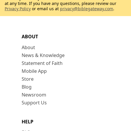
at any time. If you have any questions, please review our
Privacy Policy
or email us at
privacy@biblegateway.com
.
ABOUT
About
News & Knowledge
Statement of Faith
Mobile App
Store
Blog
Newsroom
Support Us
HELP