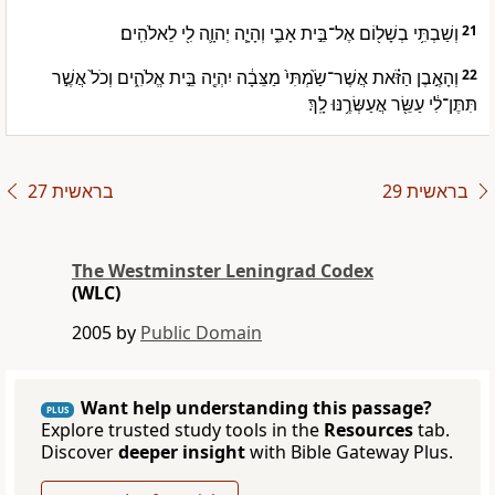
וְשַׁבְתִּ֥י בְשָׁל֖וֹם אֶל־בֵּ֣ית אָבִ֑י וְהָיָ֧ה יְהוָ֛ה לִ֖י לֵאלֹהִֽים׃
21
וְהָאֶ֣בֶן הַזֹּ֗את אֲשֶׁר־שַׂ֙מְתִּי֙ מַצֵּבָ֔ה יִהְיֶ֖ה בֵּ֣ית אֱלֹהִ֑ים וְכֹל֙ אֲשֶׁ֣ר
22
תִּתֶּן־לִ֔י עַשֵּׂ֖ר אֲעַשְּׂרֶ֥נּוּ לָֽךְ׃
בראשית 29
בראשית 27
The Westminster Leningrad Codex
(WLC)
2005 by
Public Domain
Want help understanding this passage?
PLUS
Explore trusted study tools in the
Resources
tab.
Discover
deeper insight
with Bible Gateway Plus.