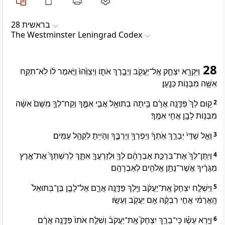
בראשית 28
The Westminster Leningrad Codex
28
וַיִּקְרָ֥א יִצְחָ֛ק אֶֽל־יַעֲקֹ֖ב וַיְבָ֣רֶךְ אֹת֑וֹ וַיְצַוֵּ֙הוּ֙ וַיֹּ֣אמֶר ל֔וֹ לֹֽא־תִקַּ֥ח
אִשָּׁ֖ה מִבְּנ֥וֹת כְּנָֽעַן׃
ק֥וּם לֵךְ֙ פַּדֶּ֣נָֽה אֲרָ֔ם בֵּ֥יתָה בְתוּאֵ֖ל אֲבִ֣י אִמֶּ֑ךָ וְקַח־לְךָ֤ מִשָּׁם֙ אִשָּׁ֔ה
2
מִבְּנ֥וֹת לָבָ֖ן אֲחִ֥י אִמֶּֽךָ׃
וְאֵ֤ל שַׁדַּי֙ יְבָרֵ֣ךְ אֹֽתְךָ֔ וְיַפְרְךָ֖ וְיַרְבֶּ֑ךָ וְהָיִ֖יתָ לִקְהַ֥ל עַמִּֽים׃
3
וְיִֽתֶּן־לְךָ֙ אֶת־בִּרְכַּ֣ת אַבְרָהָ֔ם לְךָ֖ וּלְזַרְעֲךָ֣ אִתָּ֑ךְ לְרִשְׁתְּךָ֙ אֶת־אֶ֣רֶץ
4
מְגֻרֶ֔יךָ אֲשֶׁר־נָתַ֥ן אֱלֹהִ֖ים לְאַבְרָהָֽם׃
וַיִּשְׁלַ֤ח יִצְחָק֙ אֶֽת־יַעֲקֹ֔ב וַיֵּ֖לֶךְ פַּדֶּ֣נָֽה אֲרָ֑ם אֶל־לָבָ֤ן בֶּן־בְּתוּאֵל֙
5
הָֽאֲרַמִּ֔י אֲחִ֣י רִבְקָ֔ה אֵ֥ם יַעֲקֹ֖ב וְעֵשָֽׂו׃
וַיַּ֣רְא עֵשָׂ֗ו כִּֽי־בֵרַ֣ךְ יִצְחָק֮ אֶֽת־יַעֲקֹב֒ וְשִׁלַּ֤ח אֹתוֹ֙ פַּדֶּ֣נָֽה אֲרָ֔ם
6