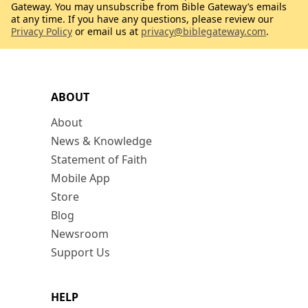
Gateway. You may unsubscribe from Bible Gateway’s emails
at any time. If you have any questions, please review our
Privacy Policy
or email us at
privacy@biblegateway.com
.
ABOUT
About
News & Knowledge
Statement of Faith
Mobile App
Store
Blog
Newsroom
Support Us
HELP