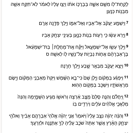
לָקַֽחַת־ל֥וֹ מִשָּׁ֖ם אִשָּׁ֑ה בְּבָרֲכ֣וֹ אֹת֔וֹ וַיְצַ֤ו עָלָיו֙ לֵאמֹ֔ר לֹֽא־תִקַּ֥ח אִשָּׁ֖ה
מִבְּנ֥וֹת כְּנָֽעַן׃
וַיִּשְׁמַ֣ע יַעֲקֹ֔ב אֶל־אָבִ֖יו וְאֶל־אִמּ֑וֹ וַיֵּ֖לֶךְ פַּדֶּ֥נָֽה אֲרָֽם׃
7
וַיַּ֣רְא עֵשָׂ֔ו כִּ֥י רָע֖וֹת בְּנ֣וֹת כְּנָ֑עַן בְּעֵינֵ֖י יִצְחָ֥ק אָבִֽיו׃
8
וַיֵּ֥לֶךְ עֵשָׂ֖ו אֶל־יִשְׁמָעֵ֑אל וַיִּקַּ֡ח אֶֽת־מָחֲלַ֣ת׀ בַּת־יִשְׁמָעֵ֨אל
9
בֶּן־אַבְרָהָ֜ם אֲח֧וֹת נְבָי֛וֹת עַל־נָשָׁ֖יו ל֥וֹ לְאִשָּֽׁה׃ ס
וַיֵּצֵ֥א יַעֲקֹ֖ב מִבְּאֵ֣ר שָׁ֑בַע וַיֵּ֖לֶךְ חָרָֽנָה׃
10
וַיִּפְגַּ֨ע בַּמָּק֜וֹם וַיָּ֤לֶן שָׁם֙ כִּי־בָ֣א הַשֶּׁ֔מֶשׁ וַיִּקַּח֙ מֵאַבְנֵ֣י הַמָּק֔וֹם וַיָּ֖שֶׂם
11
מְרַֽאֲשֹׁתָ֑יו וַיִּשְׁכַּ֖ב בַּמָּק֥וֹם הַהֽוּא׃
וַֽיַּחֲלֹ֗ם וְהִנֵּ֤ה סֻלָּם֙ מֻצָּ֣ב אַ֔רְצָה וְרֹאשׁ֖וֹ מַגִּ֣יעַ הַשָּׁמָ֑יְמָה וְהִנֵּה֙
12
מַלְאֲכֵ֣י אֱלֹהִ֔ים עֹלִ֥ים וְיֹרְדִ֖ים בּֽוֹ׃
וְהִנֵּ֨ה יְהוָ֜ה נִצָּ֣ב עָלָיו֮ וַיֹּאמַר֒ אֲנִ֣י יְהוָ֗ה אֱלֹהֵי֙ אַבְרָהָ֣ם אָבִ֔יךָ וֵאלֹהֵ֖י
13
יִצְחָ֑ק הָאָ֗רֶץ אֲשֶׁ֤ר אַתָּה֙ שֹׁכֵ֣ב עָלֶ֔יהָ לְךָ֥ אֶתְּנֶ֖נָּה וּלְזַרְעֶֽךָ׃