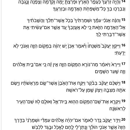
וְהָיָ֤ה זַרְעֲךָ֙ כַּעֲפַ֣ר הָאָ֔רֶץ וּפָרַצְתָּ֛ יָ֥מָּה וָקֵ֖דְמָה וְצָפֹ֣נָה וָנֶ֑גְבָּה
14
וְנִבְרֲכ֥וּ בְךָ֛ כָּל־מִשְׁפְּחֹ֥ת הָאֲדָמָ֖ה וּבְזַרְעֶֽךָ׃
וְהִנֵּ֨ה אָנֹכִ֜י עִמָּ֗ךְ וּשְׁמַרְתִּ֙יךָ֙ בְּכֹ֣ל אֲשֶׁר־תֵּלֵ֔ךְ וַהֲשִׁ֣בֹתִ֔יךָ
15
אֶל־הָאֲדָמָ֖ה הַזֹּ֑את כִּ֚י לֹ֣א אֶֽעֱזָבְךָ֔ עַ֚ד אֲשֶׁ֣ר אִם־עָשִׂ֔יתִי אֵ֥ת
אֲשֶׁר־דִּבַּ֖רְתִּי לָֽךְ׃
וַיִּיקַ֣ץ יַעֲקֹב֮ מִשְּׁנָתוֹ֒ וַיֹּ֕אמֶר אָכֵן֙ יֵ֣שׁ יְהוָ֔ה בַּמָּק֖וֹם הַזֶּ֑ה וְאָנֹכִ֖י לֹ֥א
16
יָדָֽעְתִּי׃
וַיִּירָא֙ וַיֹּאמַ֔ר מַה־נּוֹרָ֖א הַמָּק֣וֹם הַזֶּ֑ה אֵ֣ין זֶ֗ה כִּ֚י אִם־בֵּ֣ית אֱלֹהִ֔ים
17
וְזֶ֖ה שַׁ֥עַר הַשָּׁמָֽיִם׃
וַיַּשְׁכֵּ֨ם יַעֲקֹ֜ב בַּבֹּ֗קֶר וַיִּקַּ֤ח אֶת־הָאֶ֙בֶן֙ אֲשֶׁר־שָׂ֣ם מְרַֽאֲשֹׁתָ֔יו וַיָּ֥שֶׂם
18
אֹתָ֖הּ מַצֵּבָ֑ה וַיִּצֹ֥ק שֶׁ֖מֶן עַל־רֹאשָֽׁהּ׃
וַיִּקְרָ֛א אֶת־שֵֽׁם־הַמָּק֥וֹם הַה֖וּא בֵּֽית־אֵ֑ל וְאוּלָ֛ם ל֥וּז שֵׁם־הָעִ֖יר
19
לָרִאשֹׁנָֽה׃
וַיִּדַּ֥ר יַעֲקֹ֖ב נֶ֣דֶר לֵאמֹ֑ר אִם־יִהְיֶ֨ה אֱלֹהִ֜ים עִמָּדִ֗י וּשְׁמָרַ֙נִי֙ בַּדֶּ֤רֶךְ
20
הַזֶּה֙ אֲשֶׁ֣ר אָנֹכִ֣י הוֹלֵ֔ךְ וְנָֽתַן־לִ֥י לֶ֛חֶם לֶאֱכֹ֖ל וּבֶ֥גֶד לִלְבֹּֽשׁ׃