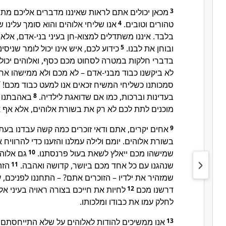
מכאן יכולים אתם לראות שאיננו מדברים אליכם מתוך
3
אנו שליחי אלוהים והוא סומך עלינ
4
טהורים וטובים.
בלבד. איננו משתדלים למצוא-חן בעיני בני-אדם, אלא 
כידוע לכם, איש אינו יכול לומר שניסי
5
ובוחן את לבנו.
בדברי חלקות במטרה לסחוט מכם כסף, ואלוהים יכול.
לא ביקשנו כבוד מבני-אדם – לא מכם ולא ממישהו אחר
7
סמכותנו כשליחי המשיח זכאים אנו למעט כבוד מכם!
באהבתנו ה
8
בעדינות וברכות, כמו אם שדואגת לילדיה.
מוכנים לתת לכם לא רק את בשורת אלוהים, אלא אף א.
אחים יקרים, אתם ודאי זוכרים כמה קשה עבדנו בעת
9
בשורת אלוהים. יומם ולילה עמלנו והזענו כדי להרוויח א
גם אלוה
10
שמישהו מכם ייאלץ לשאת בעול פרנסתנו.
הזה
11
שנהגנו עם כל אחד מכם ביושר, קדושה ואהבה.
שמזהיר את ילדיו – הזוכרים אתם? – התחננו לפניכם, 
לחיות את חייכם בצורה ראויה בעיני א
12
דרשנו מכם
לחלק עמו את כבודו ומלכותו.
אנו ממשיכים להודות לאלוהים על שלא התייחסתם
13