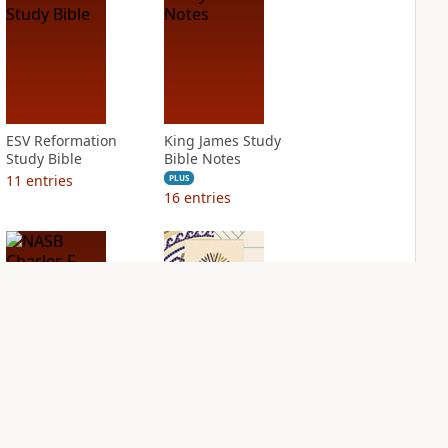
ESV Reformation
King James Study
Study Bible
Bible Notes
11
entries
PLUS
16
entries
NASB Charles F.
NIV Application
Stanley Life
Bible
Principles Bible
PLUS