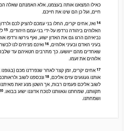
כאילו המצאנו אותה בעצמנו, אלא האמנתם שאלה הם
חיים, ועל כן הם שינו את חייכם.
ואז, אחים יקרים, החלו בני עמכם להציק לכם ולרדו
14
לא
15
האלוהים ביהודה נרדפו על-ידי בני-עמם היהודים.
נביאיהם הרגו גם את האדון ישוע, ואף גירשו ורדפו או
ואינם מניחים לנו לבשר
16
בעיני האדם ובעיני אלוהים,
שאחדים מהם ייוושעו. כך מתרבים חטאיהם עד שלבסו
אלוהים את זעמו.
אחים יקרים, זמן קצר לאחר שנפרדנו מכם (בגופנו 
17
ונכספנו לשוב ולראותכם. 
18
אותנו געגועים עזים אליכם,
לשוב אליכם פעמים רבות, אך השטן מנע זאת מאיתנו.
20
תקוותנו, שמחתנו וגאוותנו לנוכח אדוננו ישוע בבואו.
ושמחתנו.