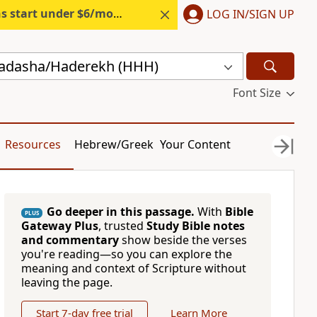
s start under $6/month.
Start free.
LOG IN/SIGN UP
hadasha/Haderekh (HHH)
Font Size
Resources
Hebrew/Greek
Your Content
Go deeper in this passage.
With
Bible
PLUS
Gateway Plus
, trusted
Study Bible notes
and commentary
show beside the verses
you're reading—so you can explore the
meaning and context of Scripture without
leaving the page.
Start 7-day free trial
Learn More