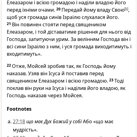
Елеазаром і всією громадою і наділи владою його
перед їхніми очами.
20
Передай йому владу Свою
[
b
]
,
щоб уся громада синів Ізраїлю слухалася його.
21
Він повинен стояти перед священиком
Елеазаром, і той діставатиме рішення для нього від
Господа, запитуючи урим. За велінням Господа він і
всі сини Ізраїлю з ним, і уся громада виходитимуть і
входитимуть».
22
Отже, Мойсей зробив так, як Господь йому
наказав. Узяв він Ісуса й поставив перед
священиком Елеазаром і всією громадою.
23
Тоді
поклав він руки на Ісуса і наділив його владою, як
Господь наказав через Мойсея.
Footnotes
27:18
що має Дух Божий у собі
Або «що має
мудрість».