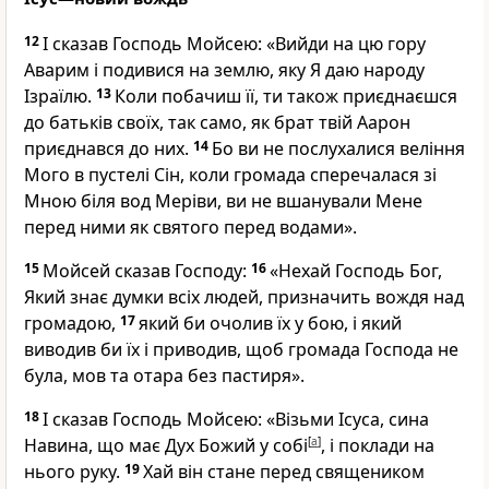
12
І сказав Господь Мойсею: «Вийди на цю гору
Аварим і подивися на землю, яку Я даю народу
Ізраїлю.
13
Коли побачиш її, ти також приєднаєшся
до батьків своїх, так само, як брат твій Аарон
приєднався до них.
14
Бо ви не послухалися веління
Мого в пустелі Сін, коли громада сперечалася зі
Мною біля вод Меріви, ви не вшанували Мене
перед ними як святого перед водами».
15
Мойсей сказав Господу:
16
«Нехай Господь Бог,
Який знає думки всіх людей, призначить вождя над
громадою,
17
який би очолив їх у бою, і який
виводив би їх і приводив, щоб громада Господа не
була, мов та отара без пастиря».
18
І сказав Господь Мойсею: «Візьми Ісуса, сина
Навина, що має Дух Божий у собі
[
a
]
, і поклади на
нього руку.
19
Хай він стане перед священиком