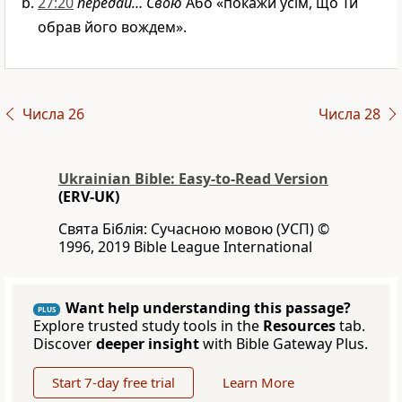
27:20
передай… Свою
Або «покажи усім, що Ти
обрав його вождем».
Числа 26
Числа 28
Ukrainian Bible: Easy-to-Read Version
(ERV-UK)
Свята Біблія: Сучасною мовою (УСП) ©
1996, 2019 Bible League International
Want help understanding this passage?
PLUS
Explore trusted study tools in the
Resources
tab.
Discover
deeper insight
with Bible Gateway Plus.
Start 7-day free trial
Learn More