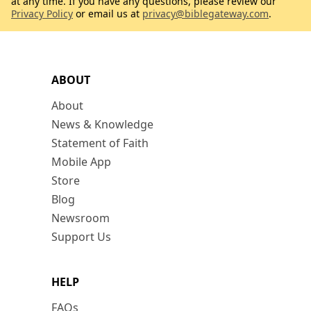
at any time. If you have any questions, please review our
Privacy Policy
or email us at
privacy@biblegateway.com
.
ABOUT
About
News & Knowledge
Statement of Faith
Mobile App
Store
Blog
Newsroom
Support Us
HELP
FAQs