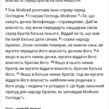
власність серед братів батька нашого».
5
Тож Мойсей розповів їхню справу перед
Господом.
6
І сказав Господь Мойсею:
7
«Те, що
кажуть дочки Зелофехада—справедливо. Дай їм
власність, яку вони передадуть нащадкам своїм
серед братів батька їхнього. Віддай їм те, що мав
би їхній батько дати синам,
8
і скажи народу
Ізраїлю: „Коли чоловік помирає, не маючи сина, ви
мусите передати його власність дочкам його.
9
А
якщо в нього немає дочки, мусите віддати його
власність братам його.
10
Якщо в нього немає
братів, ви мусите віддати власність братам батька
його.
11
Якщо в батька немає братів, тоді ви мусите
віддати його власність найближчим родичам з
його роду, і людина та успадкує її. Це буде законний
присуд для народу Ізраїлю, як заповідав Мойсею
Господь”».
Ісус—новий вождь