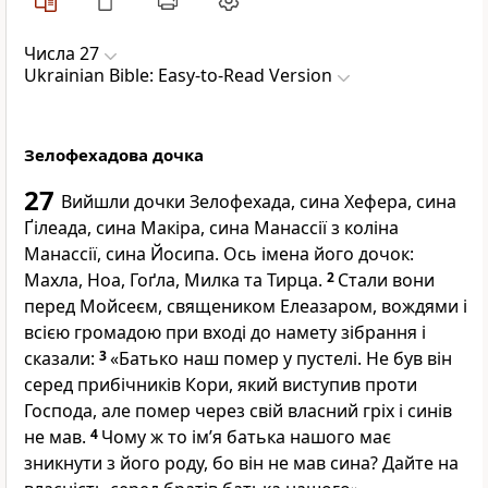
Числа 27
Ukrainian Bible: Easy-to-Read Version
Зелофехадова дочка
27
Вийшли дочки Зелофехада, сина Хефера, сина
Ґілеада, сина Макіра, сина Манассії з коліна
Манассії, сина Йосипа. Ось імена його дочок:
Махла, Ноа, Гоґла, Милка та Тирца.
2
Стали вони
перед Мойсеєм, священиком Елеазаром, вождями і
всією громадою при вході до намету зібрання і
сказали:
3
«Батько наш помер у пустелі. Не був він
серед прибічників Кори, який виступив проти
Господа, але помер через свій власний гріх і синів
не мав.
4
Чому ж то ім’я батька нашого має
зникнути з його роду, бо він не мав сина? Дайте на