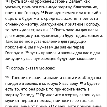
13
Пусть всякий уроженец страны делает, как
указано, принося огненную жертву, благоухание,
приятное Господу.
14
Если чужеземец или кто-либо
еще, кто будет жить среди вас, захочет принести
огненную жертву, благоухание, приятное Господу,
то пусть делает, как вы.
15
Пусть законы для вас и
для живущих у вас чужеземцев будут одинаковыми.
Таково вечное установление для грядущих
поколений. Вы и чужеземцы равны перед
Господом:
16
пусть правила и законы для вас и для
живущих у вас чужеземцев будут одинаковыми».
17
Господь сказал Моисею:
18
– Говори с израильтянами и скажи им: «Когда вы
придете в землю, в которую Я вас веду,
19
и будете
есть то, что она родит, то приносите часть в
жертву Господу.
20
Приносите в жертву лепешку из
муки от первого помола; приносите ее так, как
приношение от гумна.
21
Совершайте приношение