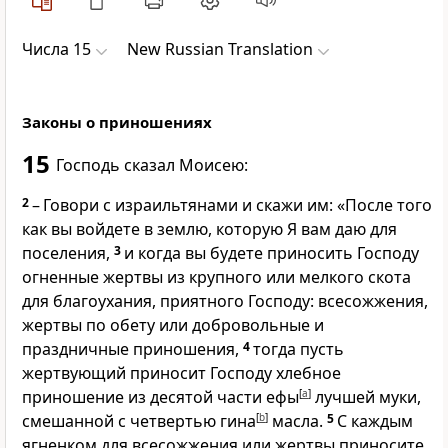
Числа 15
New Russian Translation
Законы о приношениях
15
Господь сказал Моисею:
2
– Говори с израильтянами и скажи им: «После того
как вы войдете в землю, которую Я вам даю для
поселения,
3
и когда вы будете приносить Господу
огненные жертвы из крупного или мелкого скота
для благоухания, приятного Господу: всесожжения,
жертвы по обету или добровольные и
праздничные приношения,
4
тогда пусть
жертвующий приносит Господу хлебное
приношение из десятой части ефы
[
a
]
лучшей муки,
смешанной с четвертью гина
[
b
]
масла.
5
С каждым
ягненком для всесожжения или жертвы приносите