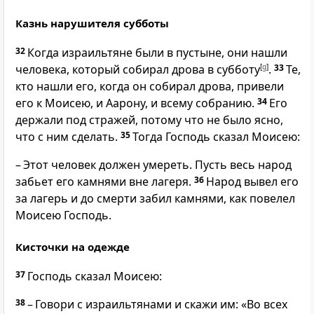
Казнь нарушителя субботы
32
Когда израильтяне были в пустыне, они нашли
человека, который собирал дрова в субботу
[
g
]
.
33
Те,
кто нашли его, когда он собирал дрова, привели
его к Моисею, и Аарону, и всему собранию.
34
Его
держали под стражей, потому что не было ясно,
что с ним сделать.
35
Тогда Господь сказал Моисею:
– Этот человек должен умереть. Пусть весь народ
забьет его камнями вне лагеря.
36
Народ вывел его
за лагерь и до смерти забил камнями, как повелел
Моисею Господь.
Кисточки на одежде
37
Господь сказал Моисею:
38
– Говори с израильтянами и скажи им: «Во всех