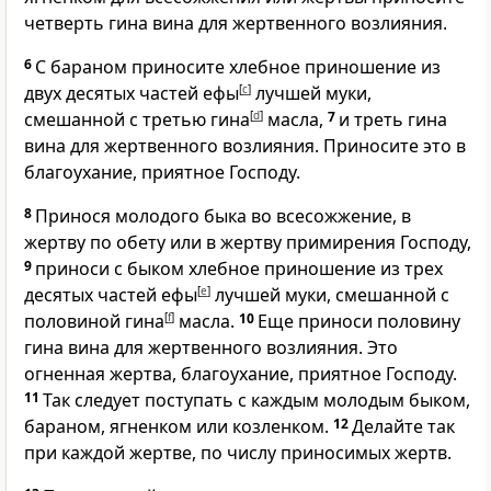
четверть гина вина для жертвенного возлияния.
6
С бараном приносите хлебное приношение из
двух десятых частей ефы
[
c
]
лучшей муки,
смешанной с третью гина
[
d
]
масла,
7
и треть гина
вина для жертвенного возлияния. Приносите это в
благоухание, приятное Господу.
8
Принося молодого быка во всесожжение, в
жертву по обету или в жертву примирения Господу,
9
приноси с быком хлебное приношение из трех
десятых частей ефы
[
e
]
лучшей муки, смешанной с
половиной гина
[
f
]
масла.
10
Еще приноси половину
гина вина для жертвенного возлияния. Это
огненная жертва, благоухание, приятное Господу.
11
Так следует поступать с каждым молодым быком,
бараном, ягненком или козленком.
12
Делайте так
при каждой жертве, по числу приносимых жертв.