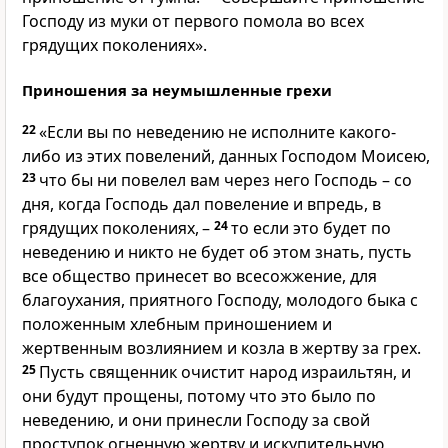
Господу из муки от первого помола во всех
грядущих поколениях».
Приношения за неумышленные грехи
22
«Если вы по неведению не исполните какого-
либо из этих повелений, данных Господом Моисею,
23
что бы ни повелел вам через него Господь – со
дня, когда Господь дал повеление и впредь, в
грядущих поколениях, –
24
то если это будет по
неведению и никто не будет об этом знать, пусть
все общество принесет во всесожжение, для
благоухания, приятного Господу, молодого быка с
положенным хлебным приношением и
жертвенным возлиянием и козла в жертву за грех.
25
Пусть священник очистит народ израильтян, и
они будут прощены, потому что это было по
неведению, и они принесли Господу за свой
проступок огненную жертву и искупительную