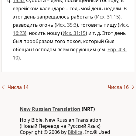
15:32
Суббота – день, посвященный Господу, в
еврейском календаре – седьмой день недели. В
этот день запрещалось работать (
Исх. 31:15
),
разводить огонь (
Исх. 35:3
), готовить пищу (
Исх.
16:23
), носить ношу (
Исх. 31:15
) и т. д. Этот день
был прообразом того покоя, который был
обещан Господом всем верующим (см.
Евр. 4:3-
10
).
Числа 14
Числа 16
New Russian Translation
(NRT)
Holy Bible, New Russian Translation
(Новый Перевод на Русский Язык)
Copyright © 2006 by
Biblica,
Inc.® Used