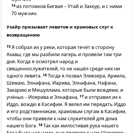
14
из потомков Бигвая – Утай и Заккур, и с ними
70 мужчин.
Узайр призывает левитов и храмовых слуг к
возвращению
15
Я собрал их у реки, которая течёт в сторону
Ахавы, где мы разбили лагерь и провели там три
дня. Когда я осмотрел народ и
священнослужителей, то не нашёл среди них ни
одного левита.
16
Тогда я позвал Элиезера, Ариила,
Шемаю, Элнафана, Иарива, Элнафана, Нафана,
Закарию и Мешуллама, которые были вождями, и
учёных – Иоярива и Элнафана,
17
и отправил их к
Иддо, вождю в Касифии. Я велел им передать Иддо
и его родственникам, храмовым слугам в Касифии,
чтобы они привели к нам служителей для дома
нашего Бога.
18
Так как милостивая рука нашего
Бога была над нами, они привели к нам Шеревию,