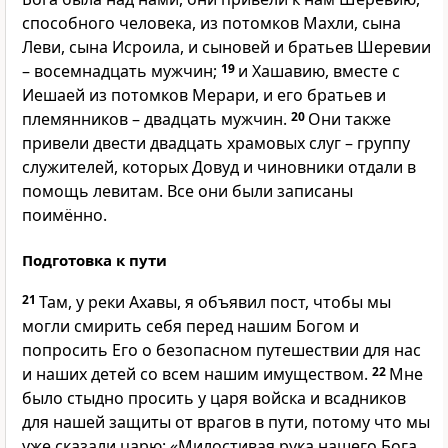
способного человека, из потомков Махли, сына
Леви, сына Исроила, и сыновей и братьев Шеревии
– восемнадцать мужчин;
19
и Хашавию, вместе с
Иешаей из потомков Мерари, и его братьев и
племянников – двадцать мужчин.
20
Они также
привели двести двадцать храмовых слуг – группу
служителей, которых Довуд и чиновники отдали в
помощь левитам. Все они были записаны
поимённо.
Подготовка к пути
21
Там, у реки Ахавы, я объявил пост, чтобы мы
могли смирить себя перед нашим Богом и
попросить Его о безопасном путешествии для нас
и наших детей со всем нашим имуществом.
22
Мне
было стыдно просить у царя войска и всадников
для нашей защиты от врагов в пути, потому что мы
уже сказали царю: «Милостивая рука нашего Бога