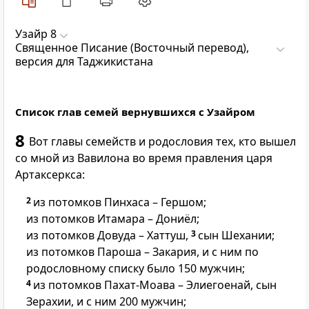
Узайр 8
Священное Писание (Восточный перевод),
версия для Таджикистана
Список глав семей вернувшихся с Узайром
8
Вот главы семейств и родословия тех, кто вышел
со мной из Вавилона во время правления царя
Артаксеркса:
2
из потомков Пинхаса – Гершом;
из потомков Итамара – Дониёл;
из потомков Довуда – Хаттуш,
3
сын Шехании;
из потомков Пароша – Закария, и с ним по
родословному списку было 150 мужчин;
4
из потомков Пахат-Моава – Элиегоенай, сын
Зерахии, и с ним 200 мужчин;