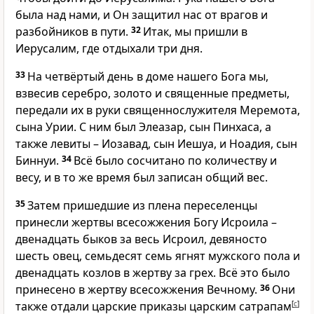
была над нами, и Он защитил нас от врагов и
разбойников в пути.
32
Итак, мы пришли в
Иерусалим, где отдыхали три дня.
33
На четвёртый день в доме нашего Бога мы,
взвесив серебро, золото и священные предметы,
передали их в руки священнослужителя Меремота,
сына Урии. С ним был Элеазар, сын Пинхаса, а
также левиты – Иозавад, сын Иешуа, и Ноадия, сын
Биннуи.
34
Всё было сосчитано по количеству и
весу, и в то же время был записан общий вес.
35
Затем пришедшие из плена переселенцы
принесли жертвы всесожжения Богу Исроила –
двенадцать быков за весь Исроил, девяносто
шесть овец, семьдесят семь ягнят мужского пола и
двенадцать козлов в жертву за грех. Всё это было
принесено в жертву всесожжения Вечному.
36
Они
также отдали царские приказы царским сатрапам
[
c
]