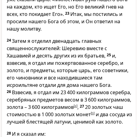
на каждом, кто ищет Его, но Его великий гнев на
всех, кто покидает Его».
23
Итак, мы постились и
просили нашего Бога об этом, и Он ответил на
нашу молитву.
24
Затем я отделил двенадцать главных
священнослужителей: Шеревию вместе с
Хашавией и десять других из их братьев,
25
и,
взвесив, я отдал им пожертвованное серебро, и
золото, и предметы, которые царь, его советники,
его чиновники и все находившиеся там
исроильтяне отдали для дома нашего Бога.
26
Взвесив, я отдал им 23 400 килограммов серебра,
серебряных предметов весом в 3 600 килограммов,
золота – 3 600 килограммов
[
a
]
,
27
20 золотых чаш
стоимостью в 1 000 золотых монет
[
b
]
и два сосуда из
лучшей блестящей латуни, ценимой как золото.
28
И я сказал им: