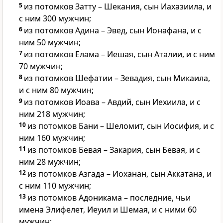
5
из потомков Затту – Шекания, сын Иахазиила, и
с ним 300 мужчин;
6
из потомков Адина – Эвед, сын Ионафана, и с
ним 50 мужчин;
7
из потомков Елама – Иешая, сын Аталии, и с ним
70 мужчин;
8
из потомков Шефатии – Зевадия, сын Микаила,
и с ним 80 мужчин;
9
из потомков Иоава – Авдий, сын Иехиила, и с
ним 218 мужчин;
10
из потомков Бани – Шеломит, сын Иосифия, и с
ним 160 мужчин;
11
из потомков Бевая – Закария, сын Бевая, и с
ним 28 мужчин;
12
из потомков Азгада – Иоханан, сын Аккатана, и
с ним 110 мужчин;
13
из потомков Адоникама – последние, чьи
имена Элифелет, Иеуил и Шемая, и с ними 60
мужчин;