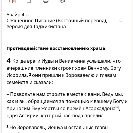
Узайр 4
Священное Писание (Восточный перевод),
версия для Таджикистана
Противодействие восстановлению храма
4
Когда враги Иуды и Вениамина услышали, что
вчерашние пленники строят храм Вечному, Богу
Исроила,
2
они пришли к Зоровавелю и главам
семейств и сказали:
– Позвольте нам строить вместе с вами. Ведь мы,
как и вы, обращаемся за помощью к вашему Богу и
приносим Ему жертвы со времён Асархаддона
[
a
]
,
царя Ассирии, который нас сюда поселил.
3
Но Зоровавель, Иешуа и остальные главы