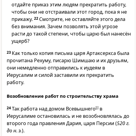
отдайте приказ этим людям прекратить работу,
чтобы они не отстраивали этот город, пока я не
прикажу.
22
Смотрите, не оставляйте этого дела
без внимания. Зачем позволять этой угрозе
расти до такой степени, чтобы царю был нанесён
ущерб?
23
Как только копия письма царя Артаксеркса была
прочитана Рехуму, писарю Шимшаю и их друзьям,
они немедленно отправились к иудеям в
Иерусалим и силой заставили их прекратить
работу.
Возобновление работ по строительству храма
24
Так работа над домом Всевышнего
[
j
]
в
Иерусалиме остановилась и не возобновлялась до
второго года правления Дария, царя Персии (
520 г.
до н. э.
).