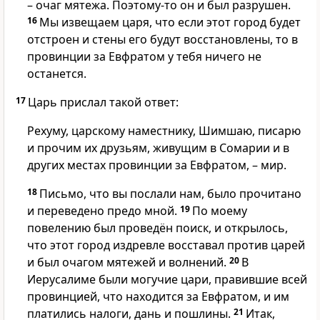
– очаг мятежа. Поэтому-то он и был разрушен.
16
Мы извещаем царя, что если этот город будет
отстроен и стены его будут восстановлены, то в
провинции за Евфратом у тебя ничего не
останется.
17
Царь прислал такой ответ:
Рехуму, царскому наместнику, Шимшаю, писарю
и прочим их друзьям, живущим в Сомарии и в
других местах провинции за Евфратом, – мир.
18
Письмо, что вы послали нам, было прочитано
и переведено предо мной.
19
По моему
повелению был проведён поиск, и открылось,
что этот город издревле восставал против царей
и был очагом мятежей и волнений.
20
В
Иерусалиме были могучие цари, правившие всей
провинцией, что находится за Евфратом, и им
платились налоги, дань и пошлины.
21
Итак,