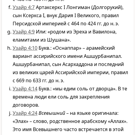
Узайр 4:7
Артаксеркс I Лонгиман (Долгорукий),
сын Ксеркса I, внук Дария I Великого, правил
Персидской империей с 464 по 424 гг. до н. э.
Узайр 4:9
Или: «родом из Эреха и Вавилона,
еламитами из Шушана».
Узайр 4:10
Букв.: «Оснаппар» – арамейский
вариант ассирийского имени Ашшурбанипал.
Ашшурбанипал, сын Асархаддона и последний
из великих царей Ассирийской империи, правил
с 669 по 633 гг. до н. э.
Узайр 4:14
Букв.: «мы едим соль от дворца». В те
времена люди ели соль для закрепления
договоров.
Узайр 4:24
Всевышний
– на языке оригинала:
«Элах» – слово, родственное арабскому «Аллах».
Это имя Всевышнего часто встречается в этой