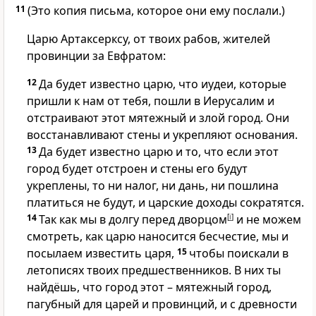
11
(Это копия письма, которое они ему послали.)
Царю Артаксерксу, от твоих рабов, жителей
провинции за Евфратом:
12
Да будет известно царю, что иудеи, которые
пришли к нам от тебя, пошли в Иерусалим и
отстраивают этот мятежный и злой город. Они
восстанавливают стены и укрепляют основания.
13
Да будет известно царю и то, что если этот
город будет отстроен и стены его будут
укреплены, то ни налог, ни дань, ни пошлина
платиться не будут, и царские доходы сократятся.
14
Так как мы в долгу перед дворцом
[
i
]
и не можем
смотреть, как царю наносится бесчестие, мы и
посылаем известить царя,
15
чтобы поискали в
летописях твоих предшественников. В них ты
найдёшь, что город этот – мятежный город,
пагубный для царей и провинций, и с древности