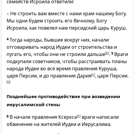
семейств Исроила ответили:
– Не строить вам вместе с нами храм нашему Богу.
Мы одни будем строить его Вечному, Богу
Исроила, как повелел нам персидский царь Куруш.
4
Тогда народы, бывшие вокруг них, начали
отговаривать народ Иудеи от строительства и
пугать его, чтобы они не строили дальше
[
b
]
.
5
Враги
подкупали советников, чтобы расстраивать планы
народа Иудеи во всё время правления Куруша,
царя Персии, и до правления Дария
[
c
]
, царя Персии.
[
d
]
Позднейшее противодействие при возведении
иерусалимской стены
6
В начале правления Ксеркса
[
e
]
враги написали
обвинение на жителей Иудеи и Иерусалима.