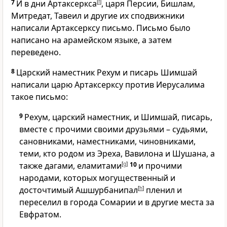
7
И в дни Артаксеркса
[
f
]
, царя Персии, Бишлам,
Митредат, Тавеил и другие их сподвижники
написали Артаксерксу письмо. Письмо было
написано на арамейском языке, а затем
переведено.
8
Царский наместник Рехум и писарь Шимшай
написали царю Артаксерксу против Иерусалима
такое письмо:
9
Рехум, царский наместник, и Шимшай, писарь,
вместе с прочими своими друзьями – судьями,
сановниками, наместниками, чиновниками,
теми, кто родом из Эреха, Вавилона и Шушана, а
также дагами, еламитами
[
g
]
10
и прочими
народами, которых могущественный и
досточтимый Ашшурбанипал
[
h
]
пленил и
переселил в города Сомарии и в другие места за
Евфратом.