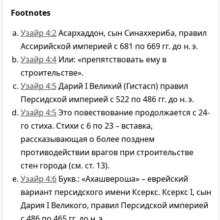
Footnotes
Узайр 4:2
Асархаддон, сын Синаххериба, правил
Ассирийской империей с 681 по 669 гг. до н. э.
Узайр 4:4
Или: «препятствовать ему в
строительстве».
Узайр 4:5
Дарий I Великий (Гистасп) правил
Персидской империей с 522 по 486 гг. до н. э.
Узайр 4:5
Это повествование продолжается с 24-
го стиха. Стихи с 6 по 23 – вставка,
рассказывающая о более позднем
противодействии врагов при строительстве
стен города (см. ст. 13).
Узайр 4:6
Букв.: «Ахашвероша» – еврейский
вариант персидского имени Ксеркс. Ксеркс I, сын
Дария I Великого, правил Персидской империей
с 486 по 465 гг. до н. э.