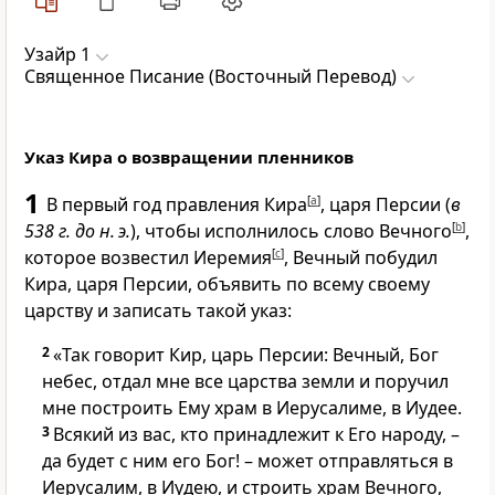
Узайр 1
Священное Писание (Восточный Перевод)
Указ Кира о возвращении пленников
1
В первый год правления Кира
[
a
]
, царя Персии (
в
538 г. до н. э.
), чтобы исполнилось слово Вечного
[
b
]
,
которое возвестил Иеремия
[
c
]
, Вечный побудил
Кира, царя Персии, объявить по всему своему
царству и записать такой указ:
2
«Так говорит Кир, царь Персии: Вечный, Бог
небес, отдал мне все царства земли и поручил
мне построить Ему храм в Иерусалиме, в Иудее.
3
Всякий из вас, кто принадлежит к Его народу, –
да будет с ним его Бог! – может отправляться в
Иерусалим, в Иудею, и строить храм Вечного,