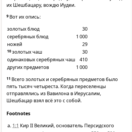
их Шешбацару, вождю Иудеи.
9
Вот их опись:
золотых блюд
30
серебряных блюд
1 000
ножей
29
10
золотых чаш
30
одинаковых серебряных чаш
410
других предметов
1 000
11
Всего золотых и серебряных предметов было
пять тысяч четыреста. Когда переселенцы
отправлялись из Вавилона в Иерусалим,
Шешбацар взял всё это с собой.
Footnotes
1:1
Кир II Великий, основатель Персидского