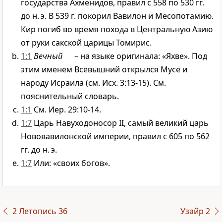
государства Ахменидов, правил с 558 по 530 гг.
до н. э. В 539 г. покорил Вавилон и Месопотамию.
Кир погиб во время похода в Центральную Азию
от руки сакской царицы Томирис.
1:1
Вечный
– на языке оригинала: «Яхве». Под
этим именем Всевышний открылся Мусе и
народу Исраила (см. Исх. 3:13-15). См.
пояснительный словарь.
1:1
См. Иер. 29:10-14.
1:7
Царь Навуходоносор II, самый великий царь
Нововавилонской империи, правил с 605 по 562
гг. до н. э.
1:7
Или: «своих богов».
2 Летопись 36
Узайр 2