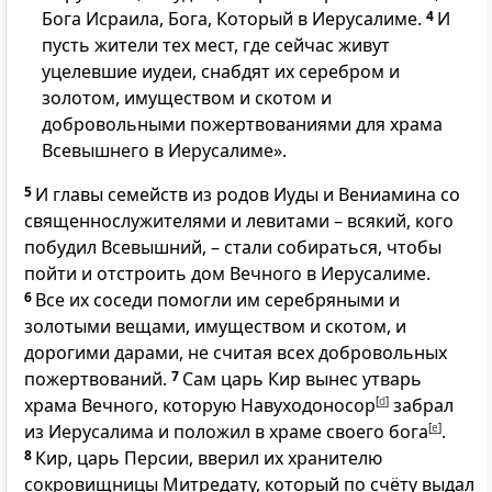
Бога Исраила, Бога, Который в Иерусалиме.
4
И
пусть жители тех мест, где сейчас живут
уцелевшие иудеи, снабдят их серебром и
золотом, имуществом и скотом и
добровольными пожертвованиями для храма
Всевышнего в Иерусалиме».
5
И главы семейств из родов Иуды и Вениамина со
священнослужителями и левитами – всякий, кого
побудил Всевышний, – стали собираться, чтобы
пойти и отстроить дом Вечного в Иерусалиме.
6
Все их соседи помогли им серебряными и
золотыми вещами, имуществом и скотом, и
дорогими дарами, не считая всех добровольных
пожертвований.
7
Сам царь Кир вынес утварь
храма Вечного, которую Навуходоносор
[
d
]
забрал
из Иерусалима и положил в храме своего бога
[
e
]
.
8
Кир, царь Персии, вверил их хранителю
сокровищницы Митредату, который по счёту выдал