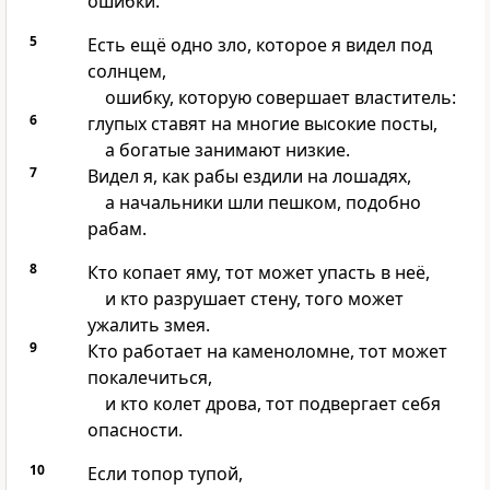
ошибки.
5
Есть ещё одно зло, которое я видел под
солнцем,
ошибку, которую совершает властитель:
6
глупых ставят на многие высокие посты,
а богатые занимают низкие.
7
Видел я, как рабы ездили на лошадях,
а начальники шли пешком, подобно
рабам.
8
Кто копает яму, тот может упасть в неё,
и кто разрушает стену, того может
ужалить змея.
9
Кто работает на каменоломне, тот может
покалечиться,
и кто колет дрова, тот подвергает себя
опасности.
10
Если топор тупой,