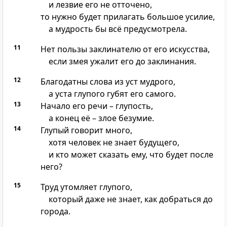
и лезвие его не отточено,
то нужно будет прилагать большое усилие,
а мудрость бы всё предусмотрела.
11
Нет пользы заклинателю от его искусства,
если змея ужалит его до заклинания.
12
Благодатны слова из уст мудрого,
а уста глупого губят его самого.
13
Начало его речи – глупость,
а конец её – злое безумие.
14
Глупый говорит много,
хотя человек не знает будущего,
и кто может сказать ему, что будет после
него?
15
Труд утомляет глупого,
который даже не знает, как добраться до
города.