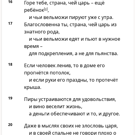
16
Горе тебе, страна, чей царь – ещё
ребёнок
[
a
]
,
и чьи вельможи пируют уже с утра.
17
Благословенна ты, страна, чей царь из
знатного рода,
и чьи вельможи едят и пьют в нужное
время –
для подкрепления, а не для пьянства.
18
Если человек ленив, то в доме его
прогнётся потолок,
и если руки его праздны, то протечёт
крыша.
19
Пиры устраиваются для удовольствия,
и вино веселит жизнь,
а деньги обеспечивают и то, и другое.
20
Даже в мыслях своих не злословь царя,
и в своей спальне не говори плохо о