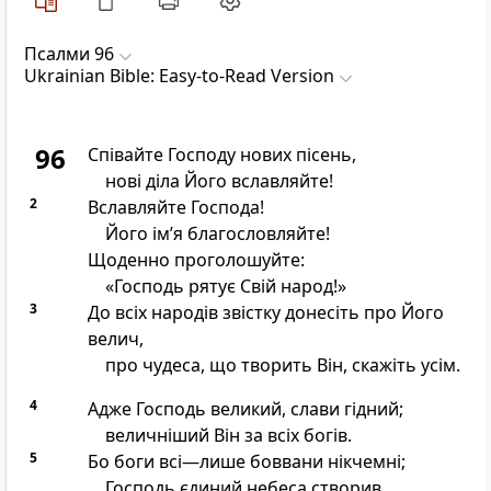
Псалми 96
Ukrainian Bible: Easy-to-Read Version
96
Співайте Господу нових пісень,
нові діла Його вславляйте!
2
Вславляйте Господа!
Його ім’я благословляйте!
Щоденно проголошуйте:
«Господь рятує Свій народ!»
3
До всіх народів звістку донесіть про Його
велич,
про чудеса, що творить Він, скажіть усім.
4
Адже Господь великий, слави гідний;
величніший Він за всіх богів.
5
Бо боги всі—лише боввани нікчемні;
Господь єдиний небеса створив.