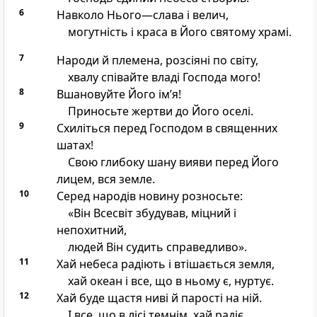
6
Навколо Нього—слава і велич,
могутність і краса в Його святому храмі.
7
Народи й племена, розсіяні по світу,
хвалу співайте владі Господа мого!
8
Вшановуйте Його ім’я!
Приносьте жертви до Його оселі.
9
Схиліться перед Господом в священних
шатах!
Свою глибоку шану вияви перед Його
лицем, вся земле.
10
Серед народів новину розносьте:
«Він Всесвіт збудував, міцний і
непохитний,
людей Він судить справедливо».
11
Хай небеса радіють і втішається земля,
хай океан і все, що в ньому є, нуртує.
12
Хай буде щастя ниві й парості на ній.
І все, що в лісі темнім, хай радіє.