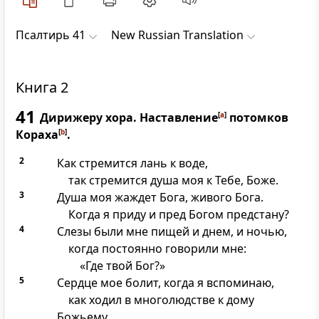
Псалтирь 41
New Russian Translation
Книга 2
41
Дирижеру хора. Наставление
[
a
]
потомков
Кораха
[
b
]
.
2
Как стремится лань к воде,
так стремится душа моя к Тебе, Боже.
3
Душа моя жаждет Бога, живого Бога.
Когда я приду и пред Богом предстану?
4
Слезы были мне пищей и днем, и ночью,
когда постоянно говорили мне:
«Где твой Бог?»
5
Сердце мое болит, когда я вспоминаю,
как ходил в многолюдстве к дому
Божьему,