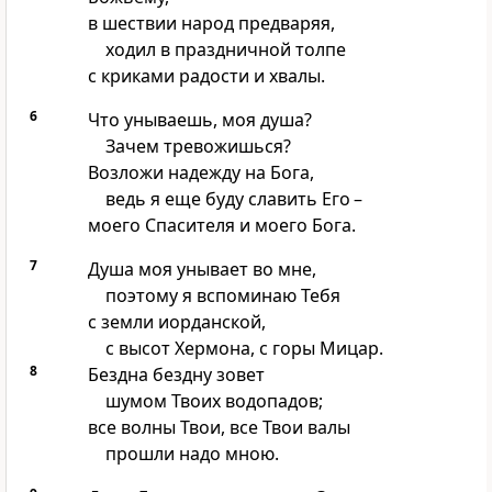
в шествии народ предваряя,
ходил в праздничной толпе
с криками радости и хвалы.
6
Что унываешь, моя душа?
Зачем тревожишься?
Возложи надежду на Бога,
ведь я еще буду славить Его –
моего Спасителя и моего Бога.
7
Душа моя унывает во мне,
поэтому я вспоминаю Тебя
с земли иорданской,
с высот Хермона, с горы Мицар.
8
Бездна бездну зовет
шумом Твоих водопадов;
все волны Твои, все Твои валы
прошли надо мною.