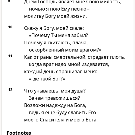
9
Днем Господь являет мне Свою милость,
ночью я пою Ему песню –
молитву Богу моей жизни.
10
Скажу я Богу, моей скале:
«Почему Ты меня забыл?
Почему я скитаюсь, плача,
оскорбленный моим врагом?»
11
Как от раны смертельной, страдает плоть,
когда враг надо мной издевается,
каждый день спрашивая меня:
«Где твой Бог?»
12
Что унываешь, моя душа?
Зачем тревожишься?
Возложи надежду на Бога,
ведь я еще буду славить Его –
моего Спасителя и моего Бога.
Footnotes