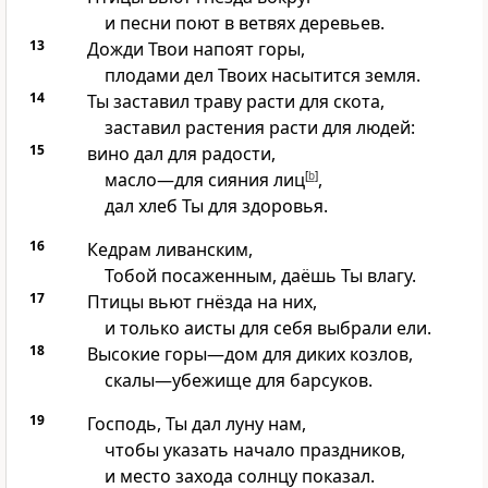
и песни поют в ветвях деревьев.
13
Дожди Твои напоят горы,
плодами дел Твоих насытится земля.
14
Ты заставил траву расти для скота,
заставил растения расти для людей:
15
вино дал для радости,
масло—для сияния лиц
[
b
]
,
дал хлеб Ты для здоровья.
16
Кедрам ливанским,
Тобой посаженным, даёшь Ты влагу.
17
Птицы вьют гнёзда на них,
и только аисты для себя выбрали ели.
18
Высокие горы—дом для диких козлов,
скалы—убежище для барсуков.
19
Господь, Ты дал луну нам,
чтобы указать начало праздников,
и место захода солнцу показал.