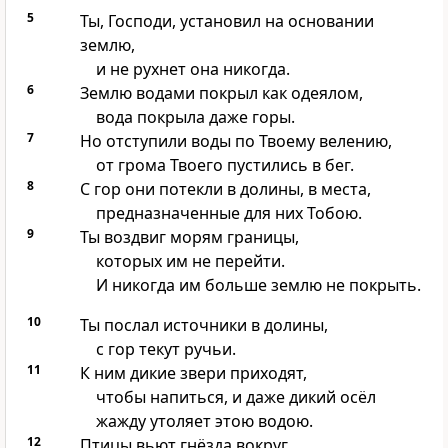
5
Ты, Господи, установил на основании
землю,
и не рухнет она никогда.
6
Землю водами покрыл как одеялом,
вода покрыла даже горы.
7
Но отступили воды по Твоему велению,
от грома Твоего пустились в бег.
8
С гор они потекли в долины, в места,
предназначенные для них Тобою.
9
Ты воздвиг морям границы,
которых им не перейти.
И никогда им больше землю не покрыть.
10
Ты послал источники в долины,
с гор текут ручьи.
11
К ним дикие звери приходят,
чтобы напиться, и даже дикий осёл
жажду утоляет этою водою.
12
Птицы вьют гнёзда вокруг