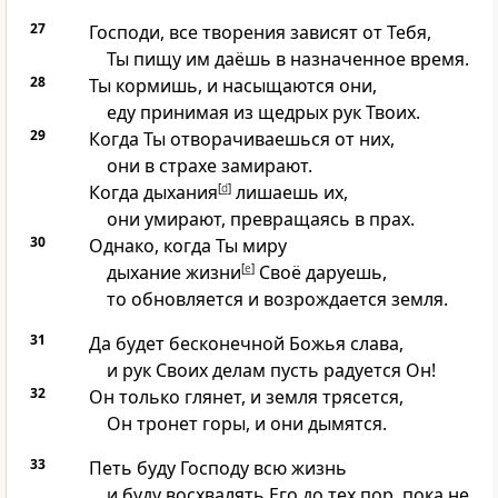
27
Господи, все творения зависят от Тебя,
Ты пищу им даёшь в назначенное время.
28
Ты кормишь, и насыщаются они,
еду принимая из щедрых рук Твоих.
29
Когда Ты отворачиваешься от них,
они в страхе замирают.
Когда дыхания
[
d
]
лишаешь их,
они умирают, превращаясь в прах.
30
Однако, когда Ты миру
дыхание жизни
[
e
]
Своё даруешь,
то обновляется и возрождается земля.
31
Да будет бесконечной Божья слава,
и рук Своих делам пусть радуется Он!
32
Он только глянет, и земля трясется,
Он тронет горы, и они дымятся.
33
Петь буду Господу всю жизнь
и буду восхвалять Его до тех пор, пока не