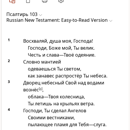
Псалтирь 103
Russian New Testament: Easy-to-Read Version
1
Восхваляй, душа моя, Господа!
Господи, Боже мой, Ты велик.
Честь и слава—Твоё одеяние.
2
Словно мантией
одеваешься Ты светом,
как занавес распростёр Ты небеса.
3
Дворец небесный Свой над водами
вознёс
[
a
]
,
облака—Твоя колесница,
Ты летишь на крыльях ветра.
4
Господи, Ты сделал Ангелов
Своими вестниками,
пылающее пламя для Тебя—слуга.