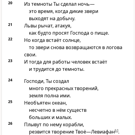
20
Из темноты Ты сделал ночь—
это время, когда дикие звери
выходят на добычу.
21
Львы рычат, атакуя,
как будто просят Господа о пище.
22
Но когда встаёт солнце,
то звери снова возвращаются в логова
свои.
23
И тогда для работы человек встаёт
и трудится до темноты.
24
Господи, Ты создал
много прекрасных творений,
земля полна ими.
25
Необъятен океан,
несчетно в нём существ
больших и малых.
26
Плывут по нему корабли,
резвится творение Твоё—Левиафан
[
c
]
.