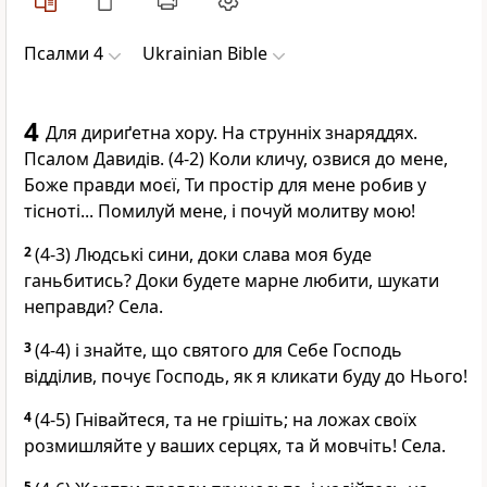
Псалми 4
Ukrainian Bible
4
Для дириґетна хору. На струнніх знаряддях.
Псалом Давидів. (4-2) Коли кличу, озвися до мене,
Боже правди моєї, Ти простір для мене робив у
тісноті... Помилуй мене, і почуй молитву мою!
2
(4-3) Людські сини, доки слава моя буде
ганьбитись? Доки будете марне любити, шукати
неправди? Села.
3
(4-4) і знайте, що святого для Себе Господь
відділив, почує Господь, як я кликати буду до Нього!
4
(4-5) Гнівайтеся, та не грішіть; на ложах своїх
розмишляйте у ваших серцях, та й мовчіть! Села.
5