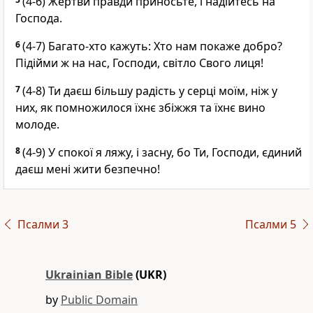
(4-6) Жертви правди приносьте, і надійтесь на
Господа.
6
(4-7) Багато-хто кажуть: Хто нам покаже добро?
Підійми ж на нас, Господи, світло Свого лиця!
7
(4-8) Ти даєш більшу радість у серці моїм, ніж у
них, як помножилося їхнє збіжжя та їхнє вино
молоде.
8
(4-9) У спокої я ляжу, і засну, бо Ти, Господи, єдиний
даєш мені жити безпечно!
Псалми 3
Псалми 5
Ukrainian Bible
(UKR)
by
Public Domain