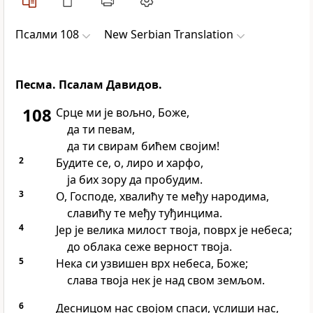
Псалми 108
New Serbian Translation
Песма. Псалам Давидов.
108
Срце ми је вољно, Боже,
да ти певам,
да ти свирам бићем својим!
2
Будите се, о, лиро и харфо,
ја бих зору да пробудим.
3
О, Господе, хвалићу те међу народима,
славићу те међу туђинцима.
4
Јер је велика милост твоја, поврх је небеса;
до облака сеже верност твоја.
5
Нека си узвишен врх небеса, Боже;
слава твоја нек је над свом земљом.
6
Десницом нас својом спаси, услиши нас,