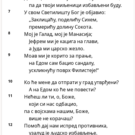
па да твоји миљеници избављени буду.
7
У свом Светилишту Бог је објавио:
„Заклицаћу, поделићу Сихем,
премерићу долину Сокота.
8
Мој је Галад, мој је Манасија;
Јефрем ми је кацига на глави,
а Јуда ми царско жезло.
9
Моав ми је корито за прање,
на Едом сам бацио сандалу,
ускликнућу поврх Филистеје!“
10
Ко ће мене да отпрати у град утврђени?
А на Едом ко ће ме повести?
11
Нећеш ли ти, о, Боже,
који си нас одбацио,
па с војскама нашим, Боже,
више не корачаш?
12
Помоћ дај нам испред противника,
узалуд је људско избављење.