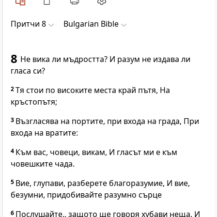
Притчи 8
Bulgarian Bible
8
Не вика ли мъдростта? И разум не издава ли
гласа си?
2
Тя стои по високите места край пътя, На
кръстопътя;
3
Възгласява на портите, при входа на града, При
входа на вратите:
4
Към вас, човеци, викам, И гласът ми е към
човешките чада.
5
Вие, глупави, разберете благоразумие, И вие,
безумни, придобивайте разумно сърце
6
Послушайте,, защото ще говоря хубави неща. И