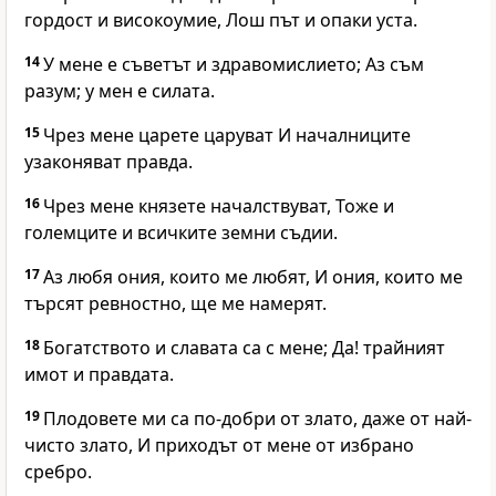
гордост и високоумие, Лош път и опаки уста.
14
У мене е съветът и здравомислието; Аз съм
разум; у мен е силата.
15
Чрез мене царете царуват И началниците
узаконяват правда.
16
Чрез мене князете началствуват, Тоже и
големците и всичките земни съдии.
17
Аз любя ония, които ме любят, И ония, които ме
търсят ревностно, ще ме намерят.
18
Богатството и славата са с мене; Да! трайният
имот и правдата.
19
Плодовете ми са по-добри от злато, даже от най-
чисто злато, И приходът от мене от избрано
сребро.