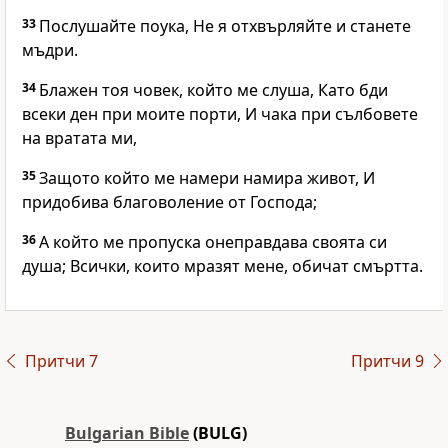
33
Послушайте поука, Не я отхвърляйте и станете
мъдри.
34
Блажен тоя човек, който ме слуша, Като бди
всеки ден при моите порти, И чака при сълбовете
на вратата ми,
35
Защото който ме намери намира живот, И
придобива благоволение от Господа;
36
А който ме пропуска онеправдава своята си
душа; Всички, които мразят мене, обичат смъртта.
Притчи 7
Притчи 9
Bulgarian Bible
(BULG)