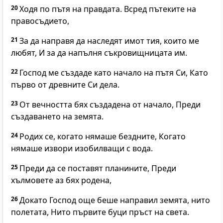
20
Ходя по пътя на правдата. Всред пътеките на
правосъдието,
21
За да направя да наследят имот тия, които ме
любят, И за да напълня съкровищницата им.
22
Господ ме създаде като начало на пътя Си, Като
първо от древните Си дела.
23
От вечността бях създадена от начало, Преди
създаването на земята.
24
Родих се, когато нямаше бездните, Когато
нямаше извори изобилващи с вода.
25
Преди да се поставят планините, Преди
хълмовете аз бях родена,
26
Докато Господ още беше направил земята, нито
полетата, Нито първите буци пръст на света.