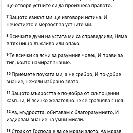
ще отворя устните си да произнеса правото.
7
Защото езикът ми ще изговори истина. И
нечестието е мерзост за устните ми.
8
Всичките думи на устата ми са справедливи, Няма
в тях нищо лъжливо или опако.
9
Те всички са ясни за разумния човек, И прави за
тия, които намират знание.
10
Приемете поуката ми, а не сребро, И по-добре
знание, нежели избрано злато.
11
Защото мъдростта е по-добра от скъпоценни
камъни, И всичко желателно не се сравнява с нея.
12
Аз, мъдростта, обитавам с благоразумието, И
издирвам знание на умни мисли.
13
Страх от Господа е да се мрази злото. Аз мразя