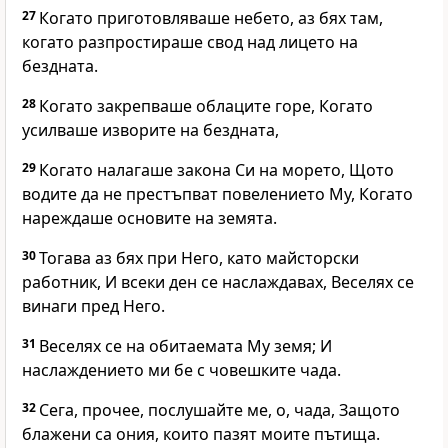
27
Когато приготовляваше небето, аз бях там,
когато разпростираше свод над лицето на
бездната.
28
Когато закрепваше облаците горе, Когато
усилваше изворите на бездната,
29
Когато налагаше закона Си на морето, Щото
водите да не престъпват повелението Му, Когато
нареждаше основите на земята.
30
Тогава аз бях при Него, като майсторски
работник, И всеки ден се наслаждавах, Веселях се
винаги пред Него.
31
Веселях се на обитаемата Му земя; И
наслаждението ми бе с човешките чада.
32
Сега, прочее, послушайте ме, о, чада, Защото
блажени са ония, които пазят моите пътища.