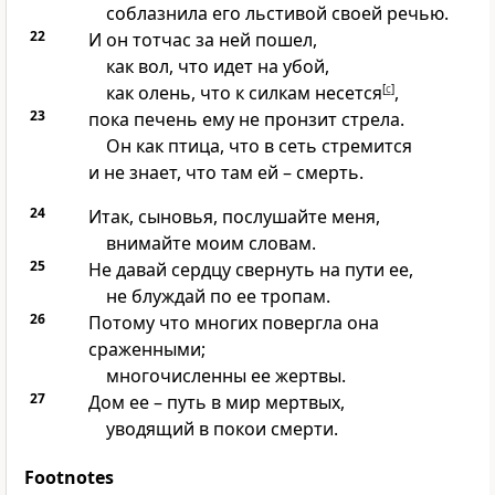
соблазнила его льстивой своей речью.
22
И он тотчас за ней пошел,
как вол, что идет на убой,
как олень, что к силкам несется
[
c
]
,
23
пока печень ему не пронзит стрела.
Он как птица, что в сеть стремится
и не знает, что там ей – смерть.
24
Итак, сыновья, послушайте меня,
внимайте моим словам.
25
Не давай сердцу свернуть на пути ее,
не блуждай по ее тропам.
26
Потому что многих повергла она
сраженными;
многочисленны ее жертвы.
27
Дом ее – путь в мир мертвых,
уводящий в покои смерти.
Footnotes