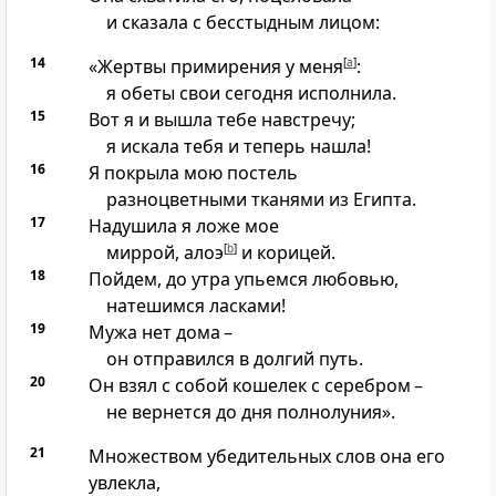
и сказала с бесстыдным лицом:
14
«Жертвы примирения у меня
[
a
]
:
я обеты свои сегодня исполнила.
15
Вот я и вышла тебе навстречу;
я искала тебя и теперь нашла!
16
Я покрыла мою постель
разноцветными тканями из Египта.
17
Надушила я ложе мое
миррой, алоэ
[
b
]
и корицей.
18
Пойдем, до утра упьемся любовью,
натешимся ласками!
19
Мужа нет дома –
он отправился в долгий путь.
20
Он взял с собой кошелек с серебром –
не вернется до дня полнолуния».
21
Множеством убедительных слов она его
увлекла,