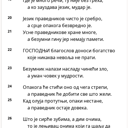
Где је много речи, ту није без греха,
а ко зауздава језик, мудар је.
20
Језик праведников чисто је сребро,
а срце опакога безвредно је.
21
Усне праведникове хране многе,
а безумни гину јер немају памети.
22
ГОСПОДЊИ благослов доноси богатство
које никаква невоља не прати.
23
Безумник налази насладу чинећи зло,
а уман човек у мудрости.
24
Опакога ће стићи оно од чега стрепи,
а праведник ће добити све што жели.
25
Кад олуја протутњи, опаки нестане,
а праведник остаје довека.
26
Што је сирће зубима, а дим очима,
то је лењивац онима који га шаљу да