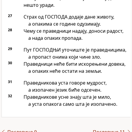
нешто уради.
27
Страх од ГОСПОДА додаје дане животу,
а опакима се године одузимају.
28
Чему се праведници надају, доноси радост,
а нада опаких пропада.
29
Пут ГОСПОДЊИ уточиште је праведницима,
а пропаст онима који чине зло.
30
Праведници неће бити искорењени довека,
а опаких неће остати на земљи.
31
Праведникова уста говоре мудрост,
а изопачен језик биће одсечен.
32
Праведникове усне знају шта је мило,
а уста опакога само шта је изопачено.