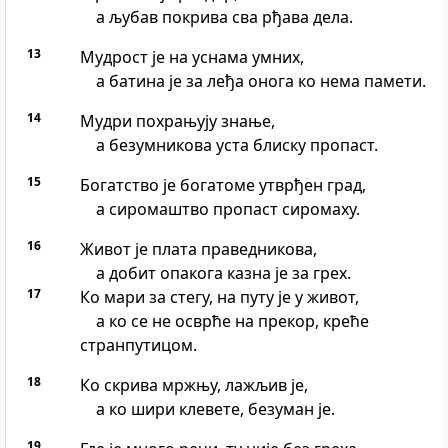
а љубав покрива сва рђава дела.
13
Мудрост је на уснама умних,
а батина је за леђа онога ко нема памети.
14
Мудри похрањују знање,
а безумникова уста блиску пропаст.
15
Богатство је богатоме утврђен град,
а сиромаштво пропаст сиромаху.
16
Живот је плата праведникова,
а добит опакога казна је за грех.
17
Ко мари за стегу, на путу је у живот,
а ко се не осврће на прекор, креће
странпутицом.
18
Ко скрива мржњу, лажљив је,
а ко шири клевете, безуман је.
19