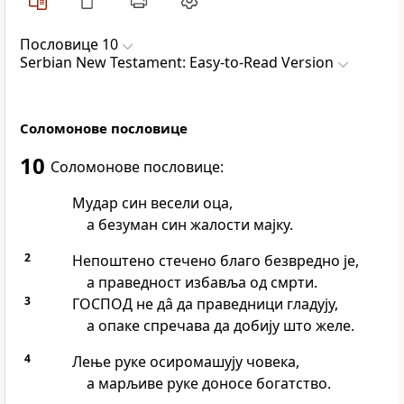
Пословице 10
Serbian New Testament: Easy-to-Read Version
Соломонове пословице
10
Соломонове пословице:
Мудар син весели оца,
а безуман син жалости мајку.
2
Непоштено стечено благо безвредно је,
а праведност избавља од смрти.
3
ГОСПОД не дâ да праведници гладују,
а опаке спречава да добију што желе.
4
Лење руке осиромашују човека,
а марљиве руке доносе богатство.