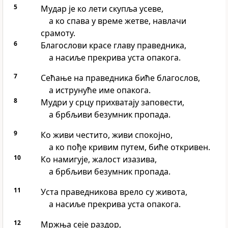
5
Мудар је ко лети скупља усеве,
а ко спава у време жетве, навлачи
срамоту.
6
Благослови красе главу праведника,
а насиље прекрива уста опакога.
7
Сећање на праведника биће благослов,
а иструнуће име опакога.
8
Мудри у срцу прихватају заповести,
а брбљиви безумник пропада.
9
Ко живи честито, живи спокојно,
а ко пође кривим путем, биће откривен.
10
Ко намигује, жалост изазива,
а брбљиви безумник пропада.
11
Уста праведникова врело су живота,
а насиље прекрива уста опакога.
12
Мржња сеје раздор,