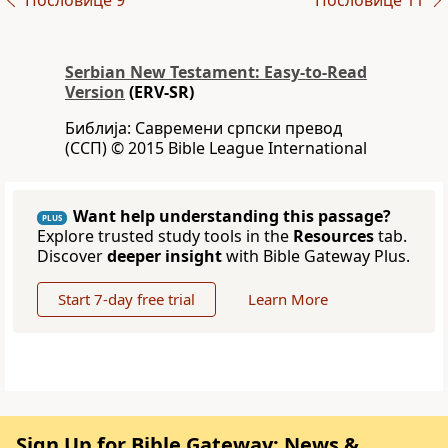
Пословице 9
Пословице 11
Serbian New Testament: Easy-to-Read
Version
(ERV-SR)
Библија: Савремени српски превод
(ССП) © 2015 Bible League International
Want help understanding this passage?
PLUS
Explore trusted study tools in the
Resources
tab.
Discover
deeper insight
with Bible Gateway Plus.
Start 7-day free trial
Learn More
Sign Up for Bible Gateway: News &