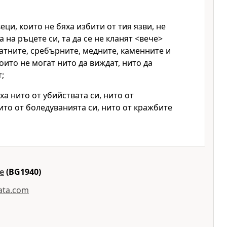
еци, които не бяха избити от тия язви, не
а на ръцете си, та да се не кланят <вече>
латните, сребърните, медните, каменните и
оито не могат нито да виждат, нито да
т;
ха нито от убийствата си, нито от
ито от боледуванията си, нито от кражбите
e
(BG1940)
iata.com