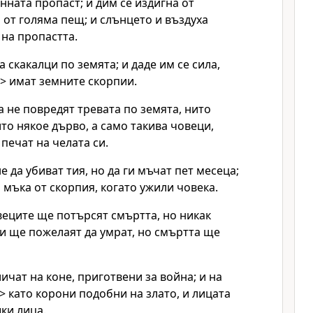
нната пропаст; и дим се издигна от
 от голяма пещ; и слънцето и въздуха
на пропастта.
а скакалци по земята; и даде им се сила,
о> имат земните скорпии.
а не повредят тревата по земята, нито
то някое дърво, а само такива човеци,
печат на челата си.
е да убиват тия, но да ги мъчат пет месеца;
 мъка от скорпия, когато ужили човека.
веците ще потърсят смъртта, но никак
 и ще пожелаят да умрат, но смъртта ще
ичат на коне, приготвени за война; и на
 като корони подобни на злато, и лицата
ки лица.