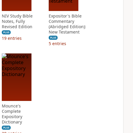
NIV Study Bible
Expositor's Bible
Notes, Fully
Commentary
Revised Edition
(Abridged Edition):
New Testament
PLUS
19
entries
PLUS
5
entries
Mounce's
Complete
Expository
Dictionary
PLUS