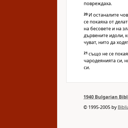
повреждаха.
20
И останалите чов
се покаяха от делат
на бесовете и на з
дървените идоли, к
чуват, нито да ходя
21
също не се покая
чародеянията си, н
си.
1940 Bulgarian Bibl
© 1995-2005 by
Bibl