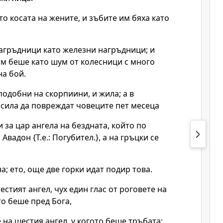
ато косата на жените, и зъбите им бяха като
нагръдници като железни нагръдници; и
им беше като шум от колесници с много
на бой.
одобни на скорпиини, и жила; а в
 сила да повреждат човеците пет месеца
и за цар ангела на бездната, който по
Авадон {Т.е.: Погубител.}, а на гръцки се
а; ето, още две горки идат подир това.
естият ангел, чух един глас от роговете на
то беше пред Бога,
 на шестия ангел, у когото беше тръбата: