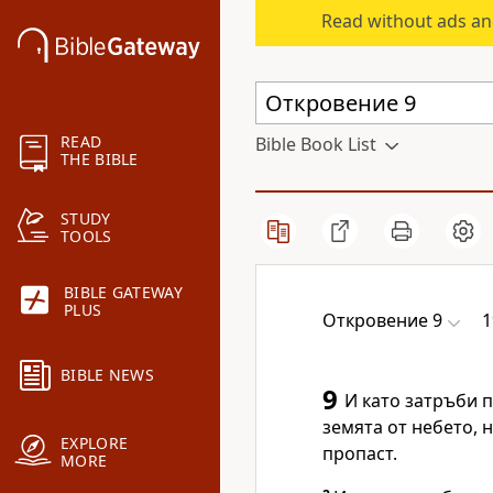
Read without ads an
READ
Bible Book List
THE BIBLE
STUDY
TOOLS
BIBLE GATEWAY
PLUS
Откровение 9
1
BIBLE NEWS
9
И като затръби п
земята от небето, 
EXPLORE
пропаст.
MORE