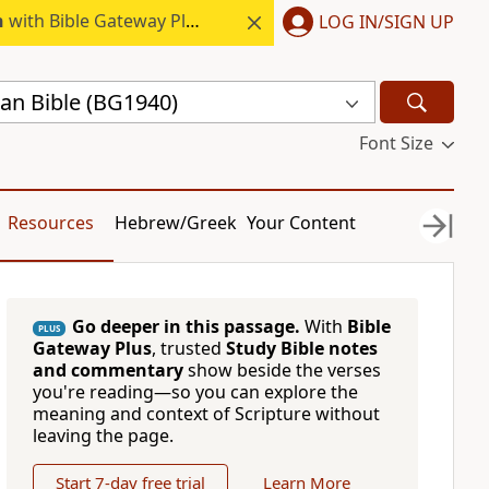
h
with Bible Gateway Plus.
LOG IN/SIGN UP
ian Bible (BG1940)
Font Size
Resources
Hebrew/Greek
Your Content
Go deeper in this passage.
With
Bible
PLUS
Gateway Plus
, trusted
Study Bible notes
and commentary
show beside the verses
you're reading—so you can explore the
meaning and context of Scripture without
leaving the page.
Start 7-day free trial
Learn More