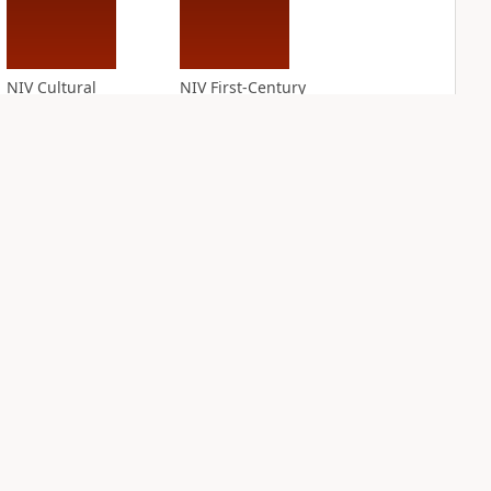
NIV Cultural
NIV First-Century
Backgrounds Study
Study Bible
Bible
PLUS
5
entries
PLUS
22
entries
NIV Grace and
NIV Jesus Bible
Truth Study Bible
PLUS
2
entries
PLUS
5
entries