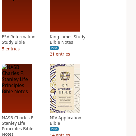
ESV Reformation
King James Study
Study Bible
Bible Notes
5
entries
PLUS
21
entries
NASB Charles F.
NIV Application
Stanley Life
Bible
Principles Bible
PLUS
Notes
14
entries