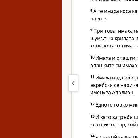
8
А те имаха коса к
на лъв.
9
При това, имаха 
шумът на крилата 
коне, когато тичат 
10
Имаха и опашки п
опашките си имаха
11
Имаха над себе с
еврейски се нарича 
именува Аполион.
12
Едното горко мин
13
И като затръби ш
златния олтар, кой
14
че някой казваше