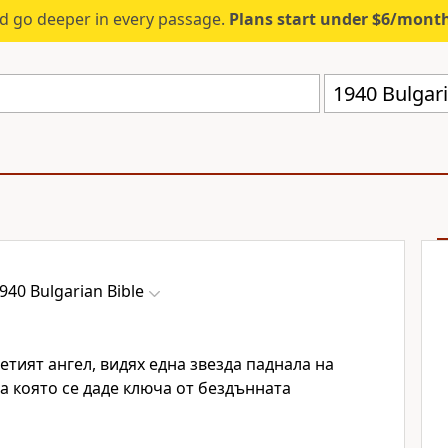
d go deeper in every passage.
Plans start under $6/mont
1940 Bulgar
940 Bulgarian Bible
етият ангел, видях една звезда паднала на
на която се даде ключа от бездънната