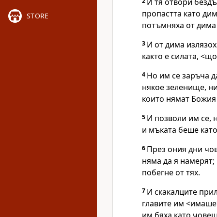
2
И тя отвори бездъ
пропастта като дим
STORE
потъмняха от дима 
3
И от дима излязох
както е силата, <щ
4
Но им се заръча д
някое зеленище, ни
които нямат Божия 
5
И позволи им се, н
и мъката беше като
6
През ония дни чо
няма да я намерят;
побегне от тях.
7
И скакалците прил
главите им <имаше>
им бяха като човеш