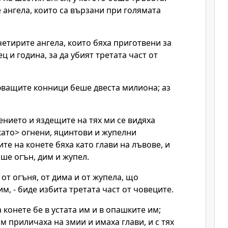
ангела, които са вързани при голямата
четирите ангела, които бяха приготвени за
ец и година, за да убият третата част от
юващите конници беше двеста милиона; аз
ението и яздещите на тях ми се видяха
<като> огнени, яцинтови и жупелни
те на конете бяха като глави на лъвове, и
аше огън, дим и жупел.
- от огъня, от дима и от жупела, що
им, - биде избита третата част от човеците.
 конете бе в устата им и в опашките им;
 приличаха на змии и имаха глави, и с тях