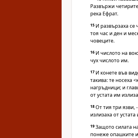
Развържи четирите 
река Ефрат.
15
И развързаха се 
тоя час и ден и мес
човеците.
16
И числото на во
чух числото им.
17
И конете във вид
такива: те носеха 
нагръдници; и глави
от устата им излиз
18
От тия три язви, 
излизаха от устата 
19
Защото силата на
понеже опашките им