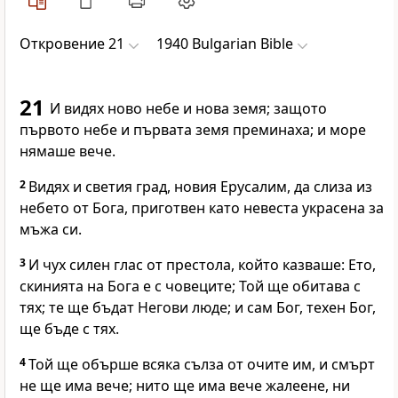
Откровение 21
1940 Bulgarian Bible
21
И видях ново небе и нова земя; защото
първото небе и първата земя преминаха; и море
нямаше вече.
2
Видях и светия град, новия Ерусалим, да слиза из
небето от Бога, приготвен като невеста украсена за
мъжа си.
3
И чух силен глас от престола, който казваше: Ето,
скинията на Бога е с човеците; Той ще обитава с
тях; те ще бъдат Негови люде; и сам Бог, техен Бог,
ще бъде с тях.
4
Той ще обърше всяка сълза от очите им, и смърт
не ще има вече; нито ще има вече жалеене, ни