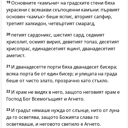
19
Основните <камъни> на градските стени бяха
украсени с всякакви скъпоценни камъни: първият
основен <камък> беше яспис, вторият сапфир,
третият халкидон, четвъртият смарагд,
20
петият сардоникс, шестият сард, седмият
хрисолит, осмият вирил, деветият топаз, десетият
хрисопрас, единадесетият яцинт, дванадесетият
аметист.
21
И дванадесетте порти бяха дванадесет бисера;
всяка порта бе от един бисер; и улицата на града
беше от чисто злато, прозрачно като стъкло.
22
И храм не видях в него, защото неговият храм е
Господ Бог Всемогъщият и Агнето.
23
И градът нямаше нужда от слънце, нито от луна
да го осветява, защото Божията слава го
осветяваше, и неговото светило е Агнето.