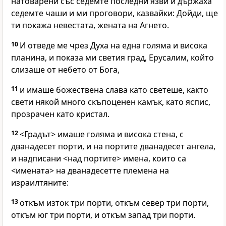
натоварени със седемте последни язви и държаха
седемте чаши и ми проговори, казвайки: Дойди, ще
ти покажа невестата, жената на Агнето.
10
И отведе ме чрез Духа на една голяма и висока
планина, и показа ми светия град, Ерусалим, който
слизаше от небето от Бога,
11
и имаше божествена слава като светеше, както
свети някой много скъпоценен камък, като яспис,
прозрачен като кристал.
12
<Градът> имаше голяма и висока стена, с
дванадесет порти, и на портите дванадесет ангела,
и надписани <над портите> имена, които са
<имената> на дванадесетте племена на
израилтяните:
13
откъм изток три порти, откъм север три порти,
откъм юг три порти, и откъм запад три порти.