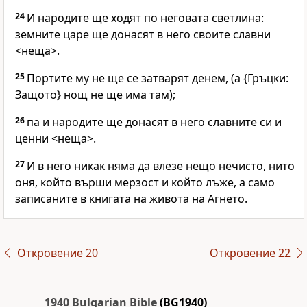
24
И народите ще ходят по неговата светлина:
земните царе ще донасят в него своите славни
<неща>.
25
Портите му не ще се затварят денем, (а {Гръцки:
Защото} нощ не ще има там);
26
па и народите ще донасят в него славните си и
ценни <неща>.
27
И в него никак няма да влезе нещо нечисто, нито
оня, който върши мерзост и който лъже, а само
записаните в книгата на живота на Агнето.
Откровение 20
Откровение 22
1940 Bulgarian Bible
(BG1940)