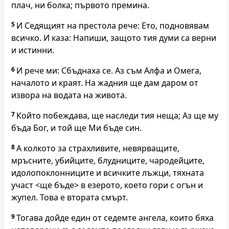
плач, ни болка; първото премина.
5
И Седящият на престола рече: Ето, подновявам
всичко. И каза: Напиши, защото тия думи са верни
и истинни.
6
И рече ми: Сбъднаха се. Аз съм Алфа и Омега,
началото и краят. На жадния ще дам даром от
извора на водата на живота.
7
Който побеждава, ще наследи тия неща; Аз ще му
бъда Бог, и той ще Ми бъде син.
8
А колкото за страхливите, невярващите,
мръсните, убийците, блудниците, чародейците,
идолопоклонниците и всичките лъжци, тяхната
участ <ще бъде> в езерото, което гори с огън и
жупел. Това е втората смърт.
9
Тогава дойде един от седемте ангела, които бяха