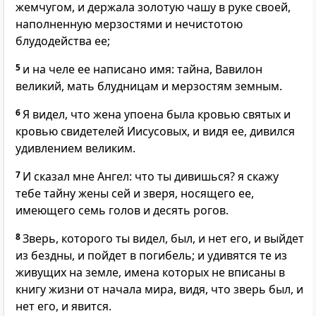
жемчугом, и держала золотую чашу в руке своей,
наполненную мерзостями и нечистотою
блудодейства ее;
5
и на челе ее написано имя: тайна, Вавилон
великий, мать блудницам и мерзостям земным.
6
Я видел, что жена упоена была кровью святых и
кровью свидетелей Иисусовых, и видя ее, дивился
удивлением великим.
7
И сказал мне Ангел: что ты дивишься? я скажу
тебе тайну жены сей и зверя, носящего ее,
имеющего семь голов и десять рогов.
8
Зверь, которого ты видел, был, и нет его, и выйдет
из бездны, и пойдет в погибель; и удивятся те из
живущих на земле, имена которых не вписаны в
книгу жизни от начала мира, видя, что зверь был, и
нет его, и явится.