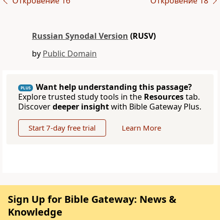
Откровение 16
Откровение 18
Russian Synodal Version
(RUSV)
by
Public Domain
Want help understanding this passage?
PLUS
Explore trusted study tools in the
Resources
tab.
Discover
deeper insight
with Bible Gateway Plus.
Start 7-day free trial
Learn More
Sign Up for Bible Gateway: News &
Knowledge