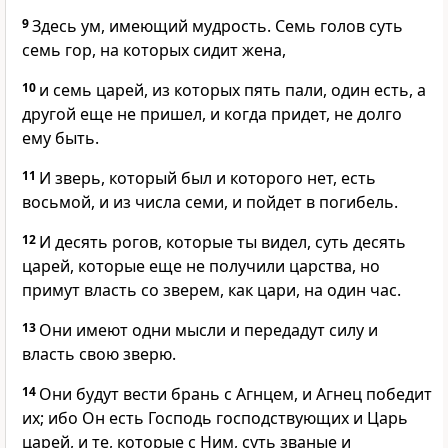
9
Здесь ум, имеющий мудрость. Семь голов суть
семь гор, на которых сидит жена,
10
и семь царей, из которых пять пали, один есть, а
другой еще не пришел, и когда придет, не долго
ему быть.
11
И зверь, который был и которого нет, есть
восьмой, и из числа семи, и пойдет в погибель.
12
И десять рогов, которые ты видел, суть десять
царей, которые еще не получили царства, но
примут власть со зверем, как цари, на один час.
13
Они имеют одни мысли и передадут силу и
власть свою зверю.
14
Они будут вести брань с Агнцем, и Агнец победит
их; ибо Он есть Господь господствующих и Царь
царей, и те, которые с Ним, суть званые и