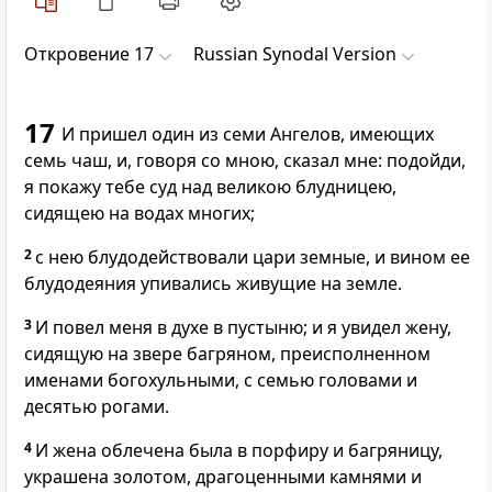
Откровение 17
Russian Synodal Version
17
И пришел один из семи Ангелов, имеющих
семь чаш, и, говоря со мною, сказал мне: подойди,
я покажу тебе суд над великою блудницею,
сидящею на водах многих;
2
с нею блудодействовали цари земные, и вином ее
блудодеяния упивались живущие на земле.
3
И повел меня в духе в пустыню; и я увидел жену,
сидящую на звере багряном, преисполненном
именами богохульными, с семью головами и
десятью рогами.
4
И жена облечена была в порфиру и багряницу,
украшена золотом, драгоценными камнями и