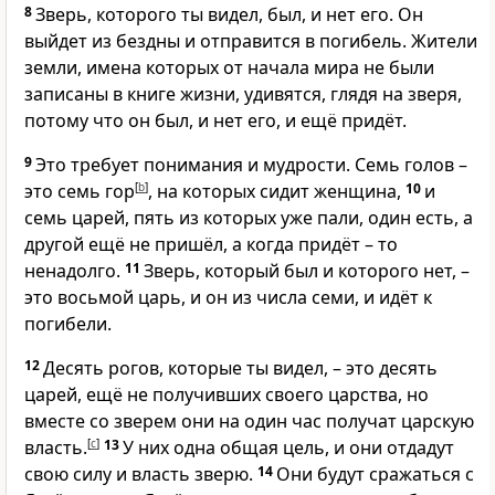
8
Зверь, которого ты видел, был, и нет его. Он
выйдет из бездны и отправится в погибель. Жители
земли, имена которых от начала мира не были
записаны в книге жизни, удивятся, глядя на зверя,
потому что он был, и нет его, и ещё придёт.
9
Это требует понимания и мудрости. Семь голов –
это семь гор
[
b
]
, на которых сидит женщина,
10
и
семь царей, пять из которых уже пали, один есть, а
другой ещё не пришёл, а когда придёт – то
ненадолго.
11
Зверь, который был и которого нет, –
это восьмой царь, и он из числа семи, и идёт к
погибели.
12
Десять рогов, которые ты видел, – это десять
царей, ещё не получивших своего царства, но
вместе со зверем они на один час получат царскую
власть.
[
c
]
13
У них одна общая цель, и они отдадут
свою силу и власть зверю.
14
Они будут сражаться с