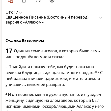
Отк 17
Священное Писание (Восточный перевод),
версия с «Аллахом»
Суд над Вавилоном
17
Один из семи ангелов, у которых было семь
чаш, подошёл ко мне и сказал:
– Подойди, я покажу тебе, как будет наказана
великая блудница, сидящая на многих водах.
[
a
]
2
С
ней развратничали цари земли, и жители земли
упивались вином её разврата.
3
И он перенёс меня в духе в пустыню, и я увидел
женщину, сидящую на алом звере, который был
исписан именами, оскорбляющими Аллаха; у него