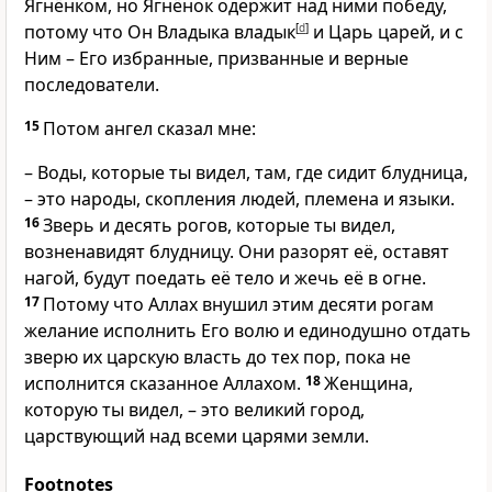
Ягнёнком, но Ягнёнок одержит над ними победу,
потому что Он Владыка владык
[
d
]
и Царь царей, и с
Ним – Его избранные, призванные и верные
последователи.
15
Потом ангел сказал мне:
– Воды, которые ты видел, там, где сидит блудница,
– это народы, скопления людей, племена и языки.
16
Зверь и десять рогов, которые ты видел,
возненавидят блудницу. Они разорят её, оставят
нагой, будут поедать её тело и жечь её в огне.
17
Потому что Аллах внушил этим десяти рогам
желание исполнить Его волю и единодушно отдать
зверю их царскую власть до тех пор, пока не
исполнится сказанное Аллахом.
18
Женщина,
которую ты видел, – это великий город,
царствующий над всеми царями земли.
Footnotes