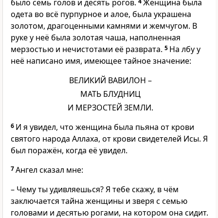
было семь голов и десять рогов.
4
Женщина была
одета во всё пурпурное и алое, была украшена
золотом, драгоценными камнями и жемчугом. В
руке у неё была золотая чаша, наполненная
мерзостью и нечистотами её разврата.
5
На лбу у
неё написано имя, имеющее тайное значение:
ВЕЛИКИЙ ВАВИЛОН –
МАТЬ БЛУДНИЦ
И МЕРЗОСТЕЙ ЗЕМЛИ.
6
И я увидел, что женщина была пьяна от крови
святого народа Аллаха, от крови свидетелей Исы. Я
был поражён, когда её увидел.
7
Ангел сказал мне:
– Чему ты удивляешься? Я тебе скажу, в чём
заключается тайна женщины и зверя с семью
головами и десятью рогами, на котором она сидит.