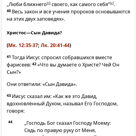
„Люби ближнего
[
d
]
своего, как самого себя”
[
e
]
.
40
Весь закон и все учения пророков основываются
на этих двух заповедях».
Христос—Сын Давида?
(
Мк. 12:35-37
;
Лк. 20:41-44
)
41
Тогда Иисус спросил собравшихся вместе
фарисеев:
42
«Что вы думаете о Христе? Чей Он
Сын?»
Они ответили: «Сын Давида».
43
Иисус сказал им: «Как же это Давид,
вдохновлённый Духом, называл Его Господом,
говоря:
44
„Господь Бог сказал Господу Моему:
Сядь по правую руку от Меня,