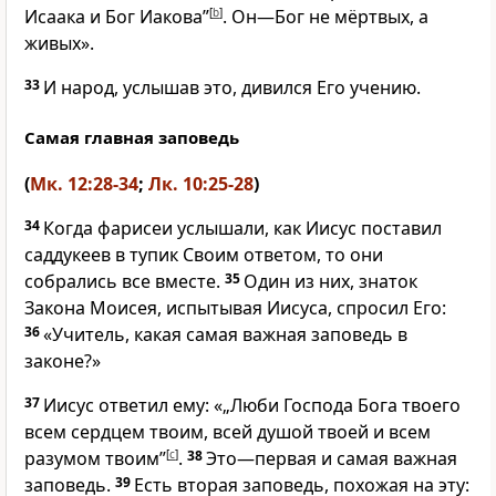
Исаака и Бог Иакова”
[
b
]
. Он—Бог не мёртвых, а
живых».
33
И народ, услышав это, дивился Его учению.
Самая главная заповедь
(
Мк. 12:28-34
;
Лк. 10:25-28
)
34
Когда фарисеи услышали, как Иисус поставил
саддукеев в тупик Своим ответом, то они
собрались все вместе.
35
Один из них, знаток
Закона Моисея, испытывая Иисуса, спросил Его:
36
«Учитель, какая самая важная заповедь в
законе?»
37
Иисус ответил ему: «„Люби Господа Бога твоего
всем сердцем твоим, всей душой твоей и всем
разумом твоим”
[
c
]
.
38
Это—первая и самая важная
заповедь.
39
Есть вторая заповедь, похожая на эту: