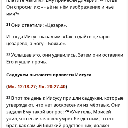
платите налоги». Ему принесли динарий.
Тогда
Он спросил их: «Чьё на нём изображение и чьё
имя?»
21
Они ответили: «Цезаря».
И тогда Иисус сказал им: «Так отдайте цезарю
цезарево, а Богу—Божье».
22
Услышав это, они удивились. Затем они оставили
Его и ушли прочь.
Саддукеи пытаются провести Иисуса
(
Мк. 12:18-27
;
Лк. 20:27-40
)
23
В тот же день к Иисусу пришли саддукеи, которые
утверждают, что нет воскресения из мёртвых. Они
задали Ему такой вопрос:
24
«Учитель, Моисей
учил, что если человек умрёт бездетным, то его
брат, как самый близкий родственник, должен