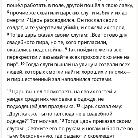
пошёл работать в поле, другой пошёл в свою лавку,
6
прочие же схватили царских слуг и избили их до
смерти.
7
Царь рассердился. Он послал своих
солдат, и те умертвили убийц, и сожгли их город.
8
Тогда царь сказал своим слугам: „Все готово для
свадебного пира, но те, кого пригласили,
оказались недостойны.
9
Так пойдите же на все
перекрёстки и зазывайте всех прохожих ко мне на
пир”.
10
Тогда слуги вышли на улицу и созвали всех
людей, которых смогли найти: хороших и плохих—
и пиршественный зал наполнился гостями.
11
Царь вышел посмотреть на своих гостей и
увидел среди них человека в одежде, не
подходящей для праздника.
12
Царь сказал ему:
„Друг, как же ты попал сюда не в свадебной
одежде?” Тот молчал.
13
Тогда царь приказал своим
слугам: „Свяжите его по рукам и ногам и бросьте во
тьму бесконечную, где рыдают и скрежещут