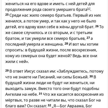
жениться на его вдове и иметь с ней детей для
продолжения рода своего умершего брата
[
a
]
.
25
Среди нас жило семеро братьев. Первый из них
женился, а потом умер, и так как у него не было
детей, его вдову взял себе в жёны другой брат.
26
То
же самое случилось и со вторым, и с третьим
братом, и так умерли все семеро братьев,
27
а
последней умерла и женщина.
28
И вот мы хотим
спросить: в будущей жизни, после воскресения,
кому из семерых она будет женой? Ведь все они
жили с ней».
29
В ответ Иисус сказал им: «Заблуждаетесь, потому
что не знаете ни Писаний, ни силы Божьей.
30
В
будущей жизни люди не будут ни жениться, ни
выходить замуж. Вместо того они будут подобны
Ангелам на небе.
31
Что же касается воскресения из
мёртвых, то разве не читали вы, что сказал Бог на
благо вам? Он сказал:
32
„Я—Бог Авраама, Бог