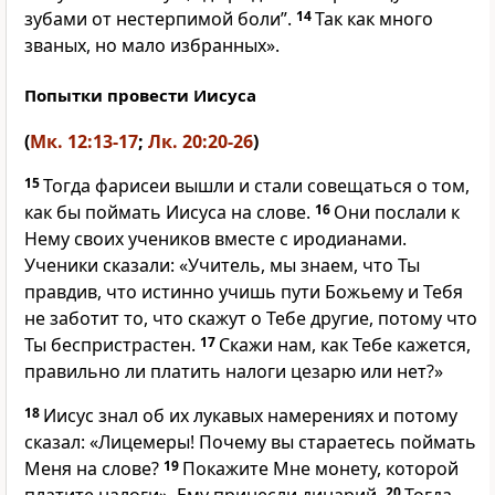
зубами от нестерпимой боли”.
14
Так как много
званых, но мало избранных».
Попытки провести Иисуса
(
Мк. 12:13-17
;
Лк. 20:20-26
)
15
Тогда фарисеи вышли и стали совещаться о том,
как бы поймать Иисуса на слове.
16
Они послали к
Нему своих учеников вместе с иродианами.
Ученики сказали: «Учитель, мы знаем, что Ты
правдив, что истинно учишь пути Божьему и Тебя
не заботит то, что скажут о Тебе другие, потому что
Ты беспристрастен.
17
Скажи нам, как Тебе кажется,
правильно ли платить налоги цезарю или нет?»
18
Иисус знал об их лукавых намерениях и потому
сказал: «Лицемеры! Почему вы стараетесь поймать
Меня на слове?
19
Покажите Мне монету, которой
20