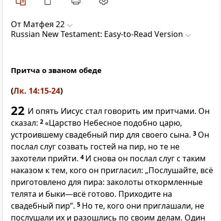
От Матфея 22
Russian New Testament: Easy-to-Read Version
Притча о званом обеде
(
Лк. 14:15-24
)
22
И опять Иисус стал говорить им притчами. Он
сказал:
2
«Царство Небесное подобно царю,
устроившему свадебный пир для своего сына.
3
Он
послал слуг созвать гостей на пир, но те не
захотели прийти.
4
И снова он послал слуг с таким
наказом к тем, кого он пригласил: „Послушайте, всё
приготовлено для пира: заколоты откормленные
телята и быки—всё готово. Приходите на
свадебный пир”.
5
Но те, кого они приглашали, не
послушали их и разошлись по своим делам. Один