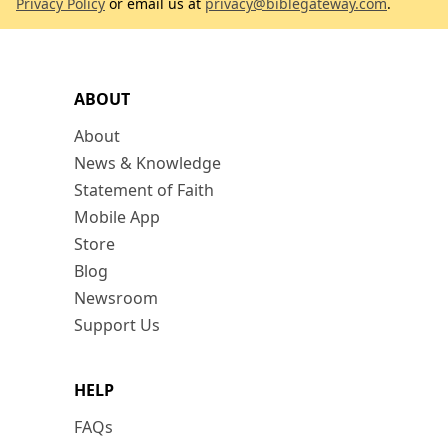
Privacy Policy
or email us at
privacy@biblegateway.com
.
ABOUT
About
News & Knowledge
Statement of Faith
Mobile App
Store
Blog
Newsroom
Support Us
HELP
FAQs