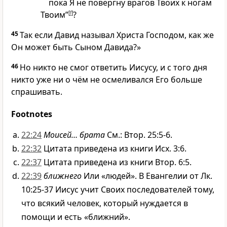
пока Я не повергну врагов Твоих к ногам
Твоим”
[
f
]
?
45
Так если Давид называл Христа Господом, как же
Он может быть Сыном Давида?»
46
Но никто не смог ответить Иисусу, и с того дня
никто уже ни о чём не осмеливался Его больше
спрашивать.
Footnotes
22:24
Моисей… брата
См.: Втор. 25:5-6.
22:32
Цитата приведена из книги Исх. 3:6.
22:37
Цитата приведена из книги Втор. 6:5.
22:39
ближнего
Или «людей». В Евангелии от Лк.
10:25-37 Иисус учит Своих последователей тому,
что всякий человек, который нуждается в
помощи и есть «ближний».