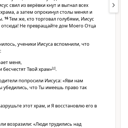
исус свил из верёвки кнут и выгнал всех
з храма, а затем опрокинул столы менял и
ы.
16
Тем же, кто торговал голубями, Иисус
их отсюда! Не превращайте дом Моего Отца
училось, ученики Иисуса вспомнили, что
:
ает меня,
и бесчестят Твой храм»
[
d
]
.
одители попросили Иисуса: «Яви нам
ы убедились, что Ты имеешь право так
Разрушьте этот храм, и Я восстановлю его в
ели возразили: «Люди трудились над