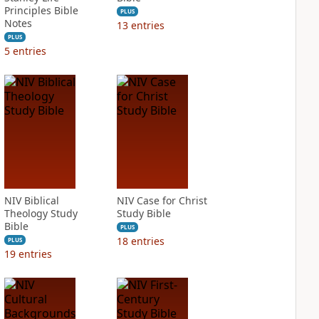
Principles Bible
PLUS
Notes
13
entries
PLUS
5
entries
NIV Biblical
NIV Case for Christ
Theology Study
Study Bible
Bible
PLUS
18
entries
PLUS
19
entries