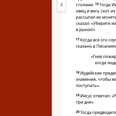
столами.
15
Тогда И
овец и весь скот и
рассыпал их монет
сказал: «Уберите 
в рынок!»
17
Когда всё это сл
сказано в Писаниях
«Гнев пожир
когда люд
18
Иудейские предв
знамение, чтобы м
поступать».
19
Иисус ответил: «
три дня».
20
Тогда предводит