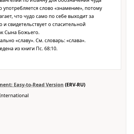
вангелии по Иоанну для обозначения чуда
 употребляется слово «знамение», потому
гает, что чудо само по себе выходит за
о и свидетельствует о спасительной
ак Сына Божьего.
ально «славу». См. словарь: «слава».
дена из книги Пс. 68:10.
ent: Easy-to-Read Version
(ERV-RU)
International