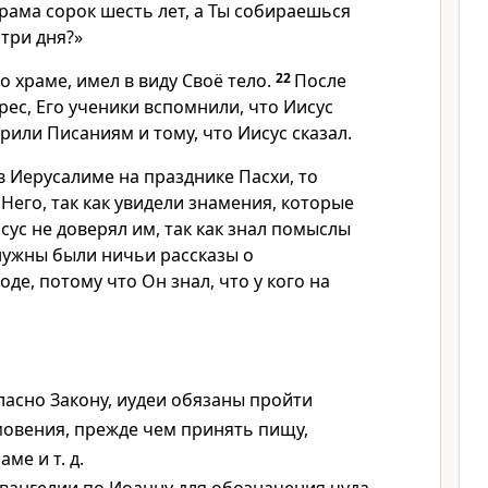
рама сорок шесть лет, а Ты собираешься
 три дня?»
 о храме, имел в виду Своё тело.
22
После
крес, Его ученики вспомнили, что Иисус
ерили Писаниям и тому, что Иисус сказал.
в Иерусалиме на празднике Пасхи, то
Него, так как увидели знамения, которые
сус не доверял им, так как знал помыслы
нужны были ничьи рассказы о
де, потому что Он знал, что у кого на
асно Закону, иудеи обязаны пройти
овения, прежде чем принять пищу,
ме и т. д.