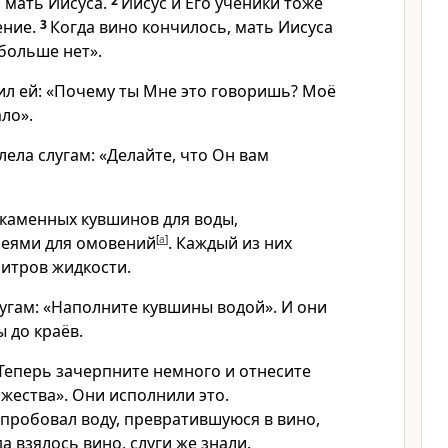
 мать Иисуса.
2
Иисус и Его ученики тоже
ение.
3
Когда вино кончилось, мать Иисуса
 больше нет».
тил ей: «Почему ты Мне это говоришь? Моё
ло».
ела слугам: «Делайте, что Он вам
 каменных кувшинов для воды,
реями для омовений
[
a
]
. Каждый из них
литров жидкости.
лугам: «Наполните кувшины водой». И они
 до краёв.
«Теперь зачерпните немного и отнесите
жества». Они исполнили это.
пробовал воду, превратившуюся в вино,
да взялось вино, слуги же знали.