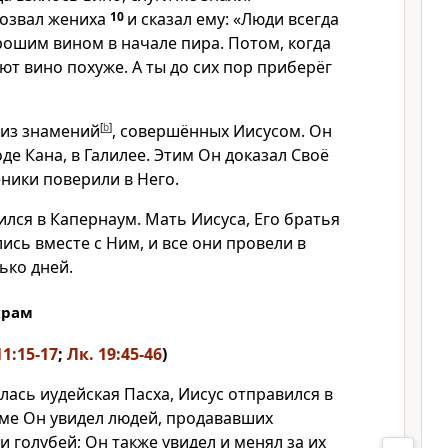
дозвал жениха
10
и сказал ему: «Люди всегда
рошим вином в начале пира. Потом, когда
ют вино похуже. А ты до сих пор приберёг
 из знамений
[
b
]
, совершённых Иисусом. Он
оде Кана, в Галилее. Этим Он доказал Своё
ченики поверили в Него.
лся в Капернаум. Мать Иисуса, Его братья
ись вместе с Ним, и все они провели в
ько дней.
храм
11:15-17
;
Лк. 19:45-46
)
лась иудейская Пасха, Иисус отправился в
аме Он увидел людей, продававших
и голубей; Он также увидел и менял за их