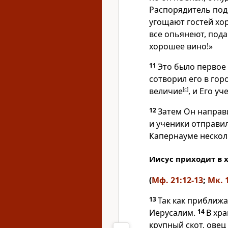
Распорядитель по
угощают гостей хо
все опьянеют, пода
хорошее вино!»
11
Это было первое
сотворил его в гор
величие
[
c
]
, и Его у
12
Затем Он направи
и ученики отправил
Капернауме нескол
Иисус приходит в 
(
Мф. 21:12-13
;
Мк. 
13
Так как приближа
Иерусалим.
14
В хр
крупный скот, овец 