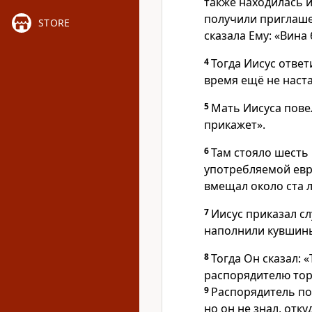
также находилась и
получили приглаш
STORE
сказала Ему: «Вина
4
Тогда Иисус отве
время ещё не наста
5
Мать Иисуса повел
прикажет».
6
Там стояло шесть
употребляемой ев
вмещал около ста 
7
Иисус приказал с
наполнили кувшины
8
Тогда Он сказал: 
распорядителю тор
9
Распорядитель по
но он не знал, отку