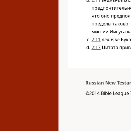
2:11
знамение
В Е
предпочтительно
что оно предпола
пределы таковог
миссии Иисуса к
2:11
величие
Букв
2:17
Цитата приве
Russian New Testam
©2014 Bible League 