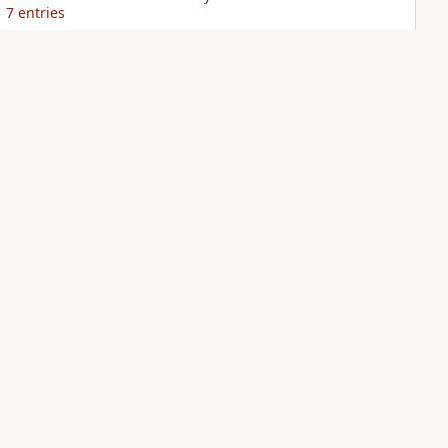
7
entries
NIV Quest Study
NIV Student Bible
Bible Notes
Notes
PLUS
PLUS
13
entries
1
entry
Sign Up for Bible Gateway: News
& Knowledge