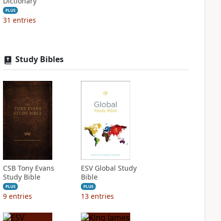
Dictionary
PLUS
31
entries
Study Bibles
CSB Tony Evans
ESV Global Study
Study Bible
Bible
PLUS
PLUS
9
entries
13
entries