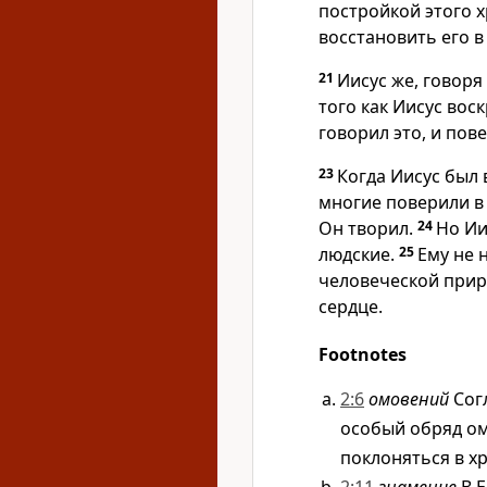
постройкой этого х
восстановить его в
21
Иисус же, говоря
того как Иисус вос
говорил это, и пов
23
Когда Иисус был 
многие поверили в 
Он творил.
24
Но Ии
людские.
25
Ему не 
человеческой приро
сердце.
Footnotes
2:6
омовений
Согл
особый обряд ом
поклоняться в хра