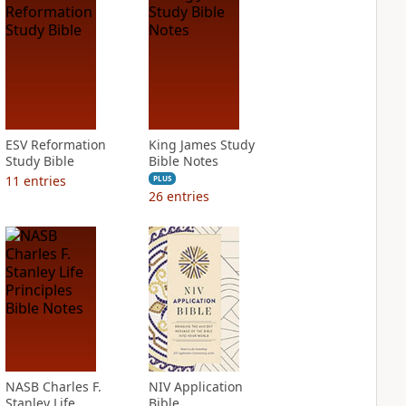
ESV Reformation
King James Study
Study Bible
Bible Notes
11
entries
PLUS
26
entries
NASB Charles F.
NIV Application
Stanley Life
Bible