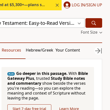
300+—plans start under $6/month.
LOG IN/SIGN UP
Russian New Testament: Easy-to-Read Version (ERV-RU)
Font Size
Resources
Hebrew/Greek
Your Content
Go deeper in this passage.
With
Bible
PLUS
Gateway Plus
, trusted
Study Bible notes
and commentary
show beside the verses
you're reading—so you can explore the
meaning and context of Scripture without
leaving the page.
Start 7-day free trial
Learn More