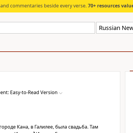
s and commentaries beside every verse.
70+ resources valued at $5,
nt: Easy-to-Read Version
 городе Кана, в Галилее, была свадьба. Там