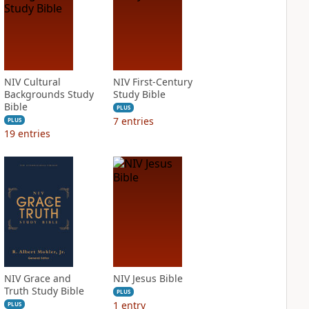
NIV Cultural
NIV First-Century
Backgrounds Study
Study Bible
Bible
PLUS
7
entries
PLUS
19
entries
NIV Grace and
NIV Jesus Bible
Truth Study Bible
PLUS
1
entry
PLUS