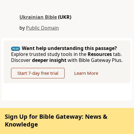
Ukrainian Bible
(UKR)
by
Public Domain
Want help understanding this passage?
PLUS
Explore trusted study tools in the
Resources
tab.
Discover
deeper insight
with Bible Gateway Plus.
Start 7-day free trial
Learn More
Sign Up for Bible Gateway: News &
Knowledge