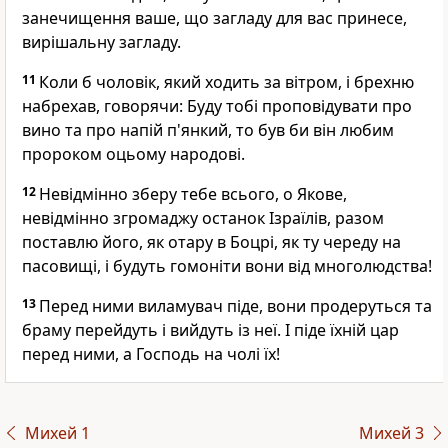
занечищення ваше, що загладу для вас принесе,
вирішальну загладу.
11
Коли б чоловік, який ходить за вітром, і брехню
набрехав, говорячи: Буду тобі проповідувати про
вино та про напій п'янкий, то був би він любим
пророком оцьому народові.
12
Невідмінно зберу тебе всього, о Якове,
невідмінно згромаджу останок Ізраїлів, разом
поставлю його, як отару в Боцрі, як ту череду на
пасовищі, і будуть гомоніти вони від многолюдства!
13
Перед ними виламувач піде, вони продеруться та
браму перейдуть і вийдуть із неї. І піде їхній цар
перед ними, а Господь на чолі їх!
Михей 1
Михей 3