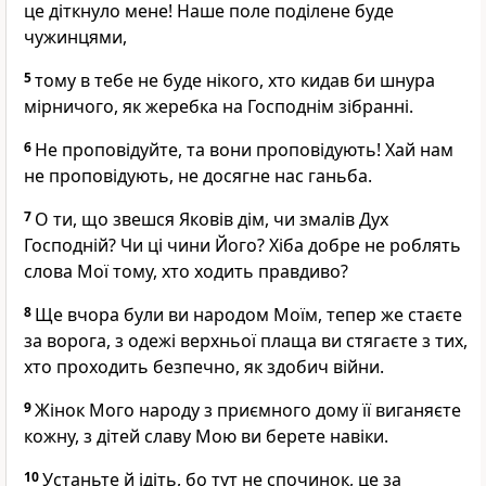
це діткнуло мене! Наше поле поділене буде
чужинцями,
5
тому в тебе не буде нікого, хто кидав би шнура
мірничого, як жеребка на Господнім зібранні.
6
Не проповідуйте, та вони проповідують! Хай нам
не проповідують, не досягне нас ганьба.
7
О ти, що звешся Яковів дім, чи змалів Дух
Господній? Чи ці чини Його? Хіба добре не роблять
слова Мої тому, хто ходить правдиво?
8
Ще вчора були ви народом Моїм, тепер же стаєте
за ворога, з одежі верхньої плаща ви стягаєте з тих,
хто проходить безпечно, як здобич війни.
9
Жінок Мого народу з приємного дому її виганяєте
кожну, з дітей славу Мою ви берете навіки.
10
Устаньте й ідіть, бо тут не спочинок, це за