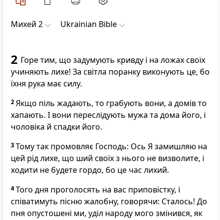
Михей 2
Ukrainian Bible
2
Горе тим, що задумують кривду і на ложах своїх
учиняють лихе! За світла поранку виконують це, бо
їхня рука має силу.
2
Якщо піль жадають, то грабують вони, а домів то
хапають. І вони переслідують мужа та дома його, і
чоловіка й спадки його.
3
Тому так промовляє Господь: Ось Я замишляю на
цей рід лихе, що ший своїх з нього не визволите, і
ходити не будете гордо, бо це час лихий.
4
Того дня проголосять на вас приповістку, і
співатимуть пісню жалобну, говорячи: Сталось! До
пня опустошені ми, уділ народу мого змінився, як