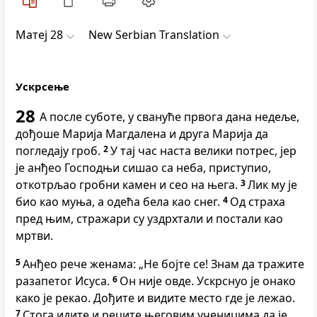
Матеј 28
New Serbian Translation
Ускрсење
28
А после суботе, у свануће првога дана недеље,
дођоше Марија Магдалена и друга Марија да
погледају гроб.
2
У тај час наста велики потрес, јер
је анђео Господњи сишао са неба, приступио,
откотрљао гробни камен и сео на њега.
3
Лик му је
био као муња, а одећа бела као снег.
4
Од страха
пред њим, стражари су уздрхтали и постали као
мртви.
5
Анђео рече женама: „Не бојте се! Знам да тражите
разапетог Исуса.
6
Он није овде. Ускрснуо је онако
како је рекао. Дођите и видите место где је лежао.
7
Стога идите и реците његовим ученицима да је