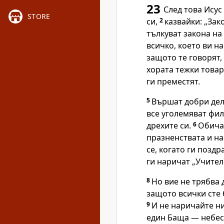
23
След това Исус
STORE
си,
2
казвайки: „За
тълкуват закона н
всичко, което ви на
защото те говорят,
хората тежки товар
ги преместят.
5
Вършат добри дела
все уголемяват фи
дрехите си.
6
Обича
празненствата и на
се, когато ги позд
ги наричат „Учител
8
Но вие не трябва 
защото всички сте 
9
И не наричайте ни
един Баща — небе