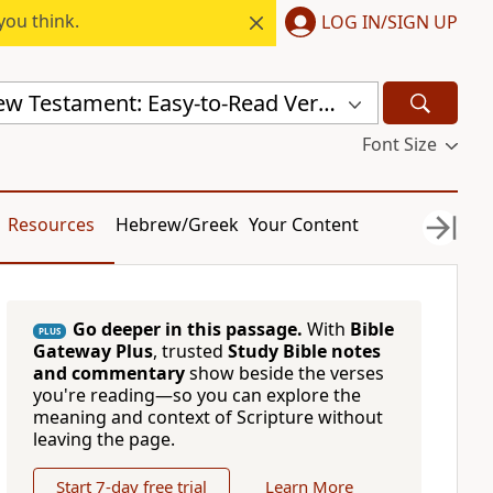
you think.
LOG IN/SIGN UP
Bulgarian New Testament: Easy-to-Read Version (ERV-BG)
Font Size
Resources
Hebrew/Greek
Your Content
Go deeper in this passage.
With
Bible
PLUS
Gateway Plus
, trusted
Study Bible notes
and commentary
show beside the verses
you're reading—so you can explore the
meaning and context of Scripture without
leaving the page.
Start 7-day free trial
Learn More