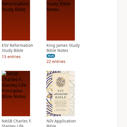
ESV Reformation
King James Study
Study Bible
Bible Notes
13
entries
PLUS
22
entries
NASB Charles F.
NIV Application
Stanley Life
Bible