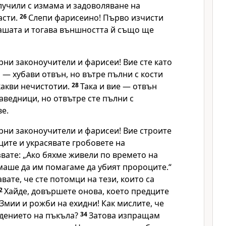
лучили с измама и задоволяване на
асти.
26
Слепи фарисеино! Първо изчисти
ашата и тогава външността й също ще
рни законоучители и фарисеи! Вие сте като
— хубави отвън, но вътре пълни с кости
какви нечистотии.
28
Така и вие — отвън
аведници, но отвътре сте пълни с
е.
рни законоучители и фарисеи! Вие строите
ите и украсявате гробовете на
звате: „Ако бяхме живели по времето на
маше да им помагаме да убият пророците.“
вате, че сте потомци на тези, които са
2
Хайде, довършете онова, което предците
Змии и рожби на ехидни! Как мислите, че
дението на пъкъла?
34
Затова изпращам