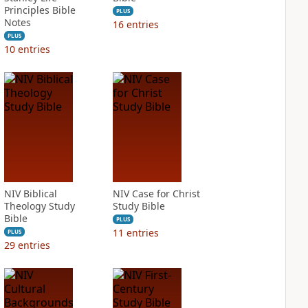
Principles Bible
PLUS
Notes
16
entries
PLUS
10
entries
NIV Biblical
NIV Case for Christ
Theology Study
Study Bible
Bible
PLUS
11
entries
PLUS
29
entries