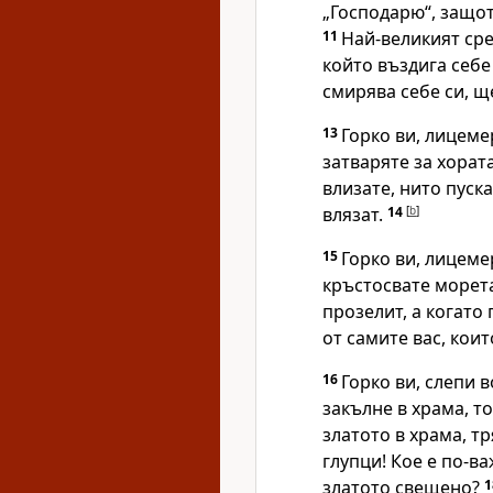
„Господарю“, защо
11
Най-великият сре
който въздига себе 
смирява себе си, щ
13
Горко ви, лицеме
затваряте за хорат
влизате, нито пуска
влязат.
14
[
b
]
15
Горко ви, лицеме
кръстосвате морета
прозелит, а когато
от самите вас, коит
16
Горко ви, слепи в
закълне в храма, т
златото в храма, т
глупци! Кое е по-в
златото свещено?