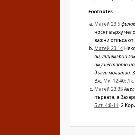
Footnotes
Матей 23:5
фила
носят върху чел
важни откъса от
Матей 23:14
Няко
ви, лицемерни з
имуществото на в
дълги молитви. З
Вж.
Мк. 12:40
;
Лк.
Матей 23:35
Авел
първата, а Захар
Бит. 4:8-11
; 2 Кор