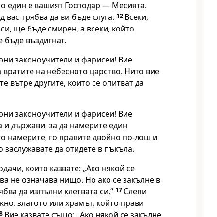
то един е вашият Господар — Месията.
д вас трябва да ви бъде слуга.
12
Всеки,
си, ще бъде смирен, а всеки, който
е бъде въздигнат.
рни законоучители и фарисеи! Вие
а вратите на небесното царство. Нито вие
те вътре другите, които се опитват да
рни законоучители и фарисеи! Вие
 и държави, за да намерите един
 го намерите, го правите двойно по-лош и
о заслужавате да отидете в пъкъла.
одачи, които казвате: „Ако някой се
ова не означава нищо. Но ако се закълне в
рябва да изпълни клетвата си.“
17
Слепи
ажно: златото или храмът, който прави
18
Вие казвате също: „Ако някой се закълне