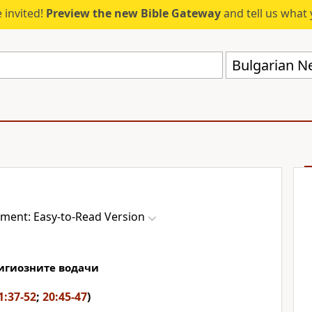
 invited!
Preview the new Bible Gateway
and tell us what 
ment: Easy-to-Read Version
игиозните водачи
1:37-52
;
20:45-47
)