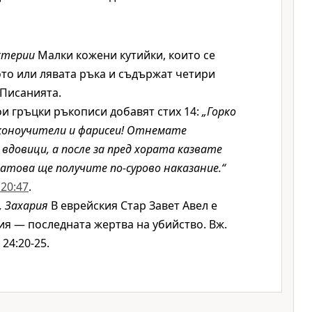
ктерии
Малки кожени кутийки, които се
ото или лявата ръка и съдържат четири
 Писанията.
и гръцки ръкописи добавят стих 14:
„Горко
аконоучители и фарисеи! Отнемате
довици, а после за пред хората казвате
атова ще получите по-сурово наказание.“
 20:47
.
, Захария
В еврейския Стар Завет Авел е
ия — последната жертва на убийство. Вж.
. 24:20-25.