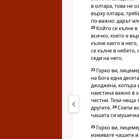
в олтара, това не 
върху олтара, тряб
по-важно: дарът ил
20
Който се кълне в 
всичко, което е вър
кълне както в него,
се кълне в небето, 
седи на него.
23
Горко ви, лицеме
на Бога една десета
джоджена, копъра и
наистина важно в з
честни. Тези неща 
другите.
24
Слепи во
чашата си мушичка
25
Горко ви, лицеме
измивате чашите и 