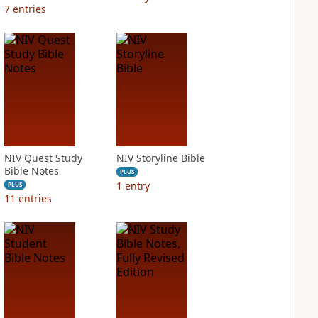
7
entries
NIV Quest Study
NIV Storyline Bible
Bible Notes
PLUS
1
entry
PLUS
11
entries