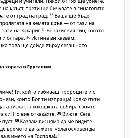
ъдреци и учители. Някои от тях ще убиете,
 на кръст, трети ще бичувате в синагогите
ате от град на град.
35
Ваша ще бъде
пролятата на земята кръв — от тази на
 тази на Захария,
[
c
]
Верахиевия син, когото
 и олтара.
36
Истина ви казвам:
чко това ще дойде върху сегашното
а хората в Ерусалим
лиме! Ти, който избиваш пророците и с
нези, които Бог ти изпраща! Колко пъти
цата ти, както кокошката събира своите
а си! Но вие отказахте.
38
Вижте! Сега
 пуст.
39
Казвам ви: няма да ме видите
йде времето да кажете: «Благословен да
ва в името на Господа!»
“