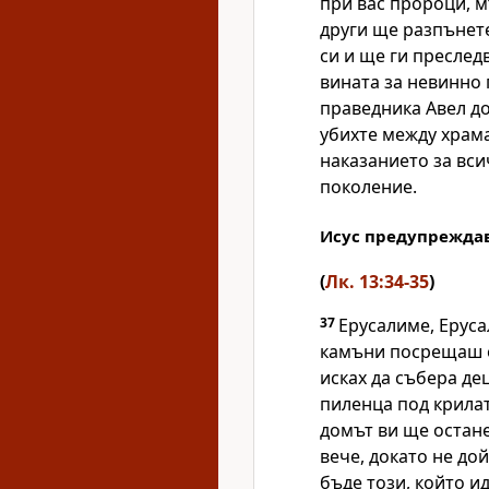
при вас пророци, м
други ще разпънете
си и ще ги преследв
вината за невинно 
праведника Авел до
убихте между храма
наказанието за вси
поколение.
Исус предупреждав
(
Лк. 13:34-35
)
37
Ерусалиме, Еруса
камъни посрещаш о
исках да събера де
пиленца под крилат
домът ви ще остане
вече, докато не до
бъде този, който ид