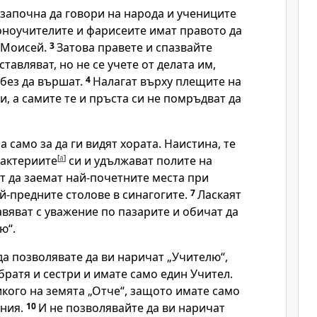
 започна да говори на народа и учениците
коноучителите и фарисеите имат правото да
а Моисей.
3
Затова правете и спазвайте
ставляват, но не се учете от делата им,
 без да вършат.
4
Налагат върху плещите на
и, а самите те и пръста си не помръдват да
 само за да ги видят хората. Наистина, те
лактериите
[
a
]
си и удължават полите на
т да заемат най-почетните места при
й-предните столове в синагогите.
7
Ласкаят
равяват с уважение по пазарите и обичат да
ю“.
да позволявате да ви наричат „Учителю“,
братя и сестри и имате само един Учител.
кого на земята „Отче“, защото имате само
сния.
10
И не позволявайте да ви наричат