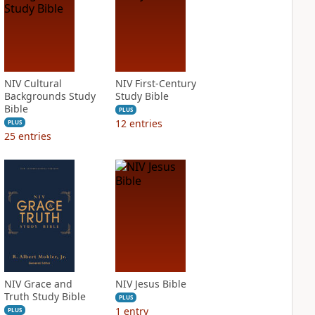
NIV Cultural
NIV First-Century
Backgrounds Study
Study Bible
Bible
PLUS
12
entries
PLUS
25
entries
NIV Grace and
NIV Jesus Bible
Truth Study Bible
PLUS
1
entry
PLUS