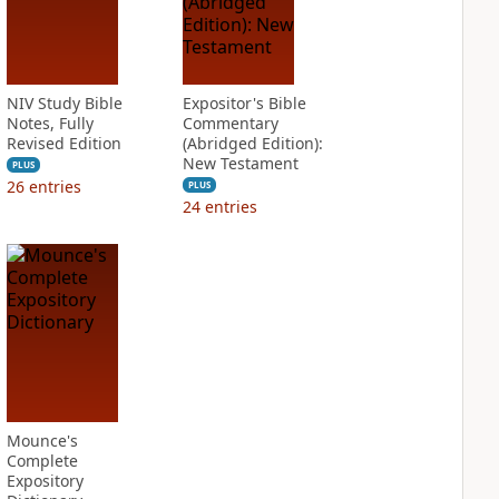
NIV Study Bible
Expositor's Bible
Notes, Fully
Commentary
Revised Edition
(Abridged Edition):
New Testament
PLUS
26
entries
PLUS
24
entries
Mounce's
Complete
Expository