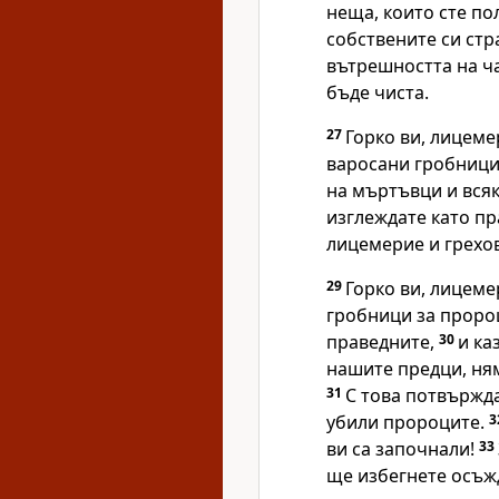
неща, които сте по
собствените си стр
вътрешността на ч
бъде чиста.
27
Горко ви, лицеме
варосани гробници 
на мъртъвци и вся
изглеждате като пр
лицемерие и грехов
29
Горко ви, лицеме
гробници за пророц
праведните,
30
и ка
нашите предци, ня
31
С това потвържда
убили пророците.
3
ви са започнали!
33
ще избегнете осъж