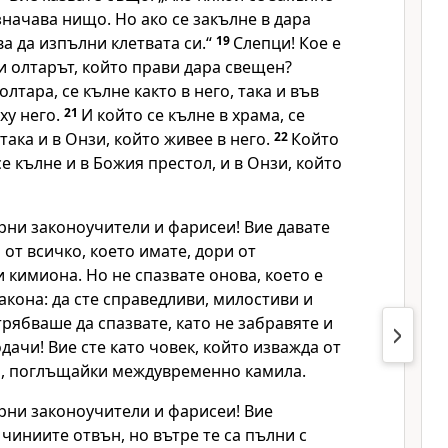
означава нищо. Но ако се закълне в дара
ва да изпълни клетвата си.“
19
Слепци! Кое е
и олтарът, който прави дара свещен?
олтара, се кълне както в него, така и във
ху него.
21
И който се кълне в храма, се
 така и в Онзи, който живее в него.
22
Който
се кълне и в Божия престол, и в Онзи, който
рни законоучители и фарисеи! Вие давате
 от всичко, което имате, дори от
 кимиона. Но не спазвате онова, което е
акона: да сте справедливи, милостиви и
трябваше да спазвате, като не забравяте и
дачи! Вие сте като човек, който изважда от
, поглъщайки междувременно камила.
рни законоучители и фарисеи! Вие
чиниите отвън, но вътре те са пълни с