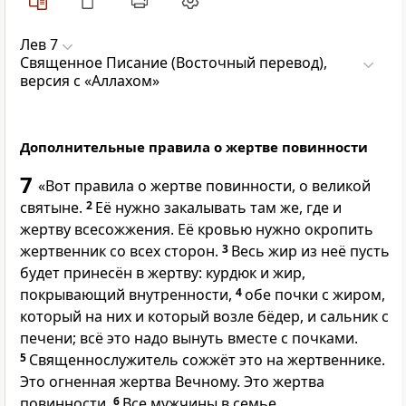
Лев 7
Священное Писание (Восточный перевод),
версия с «Аллахом»
Дополнительные правила о жертве повинности
7
«Вот правила о жертве повинности, о великой
святыне.
2
Её нужно закалывать там же, где и
жертву всесожжения. Её кровью нужно окропить
жертвенник со всех сторон.
3
Весь жир из неё пусть
будет принесён в жертву: курдюк и жир,
покрывающий внутренности,
4
обе почки с жиром,
который на них и который возле бёдер, и сальник с
печени; всё это надо вынуть вместе с почками.
5
Священнослужитель сожжёт это на жертвеннике.
Это огненная жертва Вечному. Это жертва
повинности.
6
Все мужчины в семье