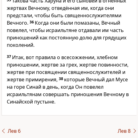
Такова часть Харуна и его сыновей в огненных
жертвах Вечному, отведённая им, когда они
предстали, чтобы быть священнослужителями
Вечного.
36
Когда они были помазаны, Вечный
повелел, чтобы исраильтяне отдавали им часть
приношений как постоянную долю для грядущих
поколений.
37
Итак, вот правила о всесожжении, хлебном
приношении, жертве за грех, жертве повинности,
жертве при посвящении священнослужителей и
жертве примирения,
38
которые Вечный дал Мусе
на горе Синай в день, когда Он повелел
исраильтянам совершать приношения Вечному в
Синайской пустыне.
Лев 6
Лев 8