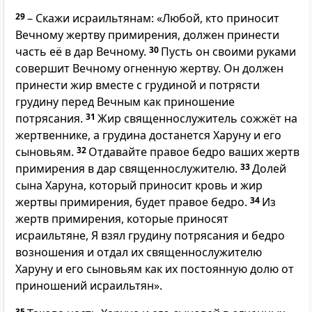
29
– Скажи исраильтянам: «Любой, кто приносит
Вечному жертву примирения, должен принести
часть её в дар Вечному.
30
Пусть он своими руками
совершит Вечному огненную жертву. Он должен
принести жир вместе с грудиной и потрясти
грудину перед Вечным как приношение
потрясания.
31
Жир священнослужитель сожжёт на
жертвеннике, а грудина достанется Харуну и его
сыновьям.
32
Отдавайте правое бедро ваших жертв
примирения в дар священнослужителю.
33
Долей
сына Харуна, который приносит кровь и жир
жертвы примирения, будет правое бедро.
34
Из
жертв примирения, которые приносят
исраильтяне, Я взял грудину потрясания и бедро
возношения и отдал их священнослужителю
Харуну и его сыновьям как их постоянную долю от
приношений исраильтян».
35