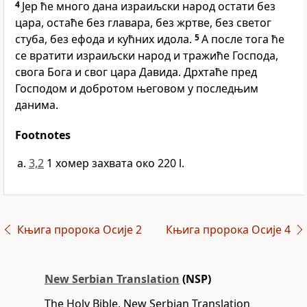
4
Јер ће много дана израиљски народ остати без
цара, остаће без главара, без жртве, без светог
стуба, без ефода и кућних идола.
5
А после тога ће
се вратити израиљски народ и тражиће Господа,
свога Бога и свог цара Давида. Дрхтаће пред
Господом и добротом његовом у последњим
данима.
Footnotes
3,2
1 хомер захвата око 220 l.
Књига пророка Осије 2
Књига пророка Осије 4
New Serbian Translation
(NSP)
The Holy Bible, New Serbian Translation