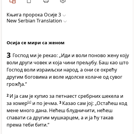
Књига пророка Осије 3
New Serbian Translation
Осија се мири са женом
3
Господ ми је рекао: „Иди и воли поново жену коју
воли други човек и која чини прељубу. Баш као што
Господ воли израиљски народ, а они се окрећу
другим боговима и воле идолске колаче од сувог
грожђа.“
2
И ја сам је купио за петнаест сребрних шекела и
за хомер
[
a
]
и по јечма.
3
Казао сам јој: „Остаћеш код
мене много дана. Нећеш блудничити, нећеш
спавати са другим мушкарцем, а и ја ћу такав
према теби бити.“