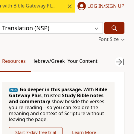
h
with Bible Gateway Plus.
LOG IN/SIGN UP
 Translation (NSP)
Font Size
Resources
Hebrew/Greek
Your Content
Go deeper in this passage.
With
Bible
PLUS
Gateway Plus
, trusted
Study Bible notes
and commentary
show beside the verses
you're reading—so you can explore the
meaning and context of Scripture without
leaving the page.
Start 7-day free trial
Learn More