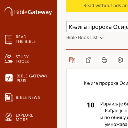
Read without ads an
READ
Bible Book List
THE BIBLE
STUDY
TOOLS
BIBLE GATEWAY
PLUS
Књига пророка Оси
BIBLE NEWS
10
Израиљ је б
Рађао је п
EXPLORE
и по обиљу 
MORE
умножава