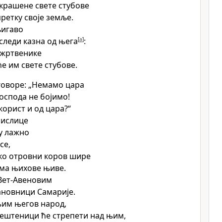
украшене свете стубове
ретку своје земље.
љигаво
 следи казна од њега
[
a
]
:
 жртвенике
е им свете стубове.
 говоре: „Немамо цара
Господа не бојимо!
 корист и од цара?“
мислице
ну лажно
се,
ко отровни коров шире
ма њихове њиве.
Вет-Авеновим
ановници Самарије.
њим његов народ,
ештеници ће стрепети над њим,