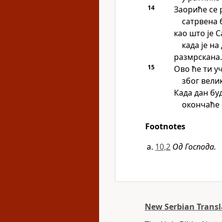
14
Заориће се 
сатрвена 
као што је 
када је на
размрскана.
15
Ово ће ти уч
због велик
Када дан бу
окончаће 
Footnotes
10,2
Од Господа.
New Serbian Transl