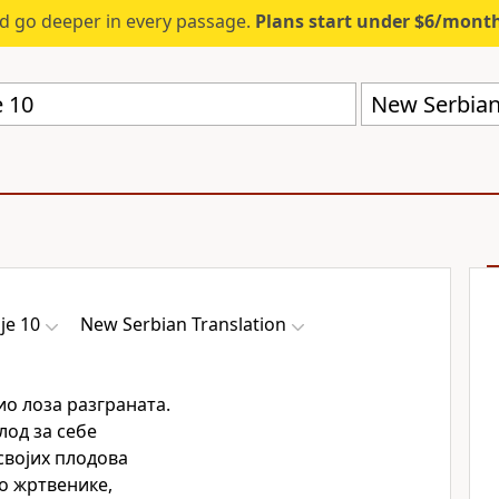
d go deeper in every passage.
Plans start under $6/mont
New Serbian
је 10
New Serbian Translation
ио лоза разграната.
лод за себе
својих плодова
о жртвенике,