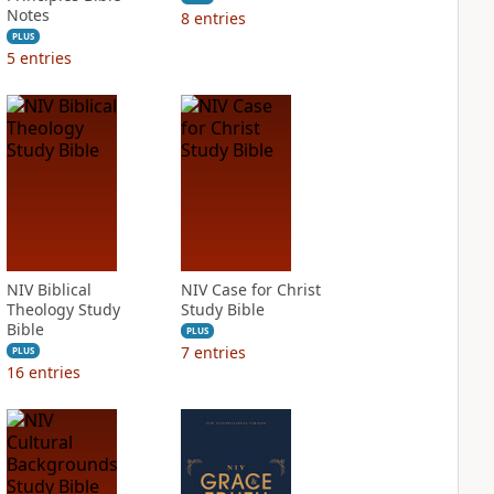
Notes
8
entries
PLUS
5
entries
NIV Biblical
NIV Case for Christ
Theology Study
Study Bible
Bible
PLUS
7
entries
PLUS
16
entries