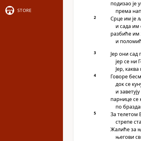
подизао је 
STORE
према нап
2
Срце им је 
и сада им
разбиће им
и поломић
3
Јер они сад
јер се ни 
Јер, каква
4
Говоре бес
док се ку
и заветују 
парнице се 
по бразда
5
За телетом 
стрепе ст
Жалиће за 
његови св