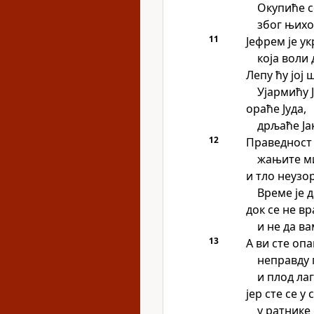
Окупиће с
због њихо
11
Јефрем је у
која воли 
Лепу ћу јој 
Ујармићу 
ораће Јуда,
дрљаће Ја
12
Праведност 
жањите м
и тло неузо
Време је 
док се не вр
и не да в
13
А ви сте опа
неправду
и плод лаг
јер сте се у 
у ратнике