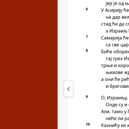
јер је од 
6
У Асирију ће
на дар ве
стид ће да 
а Израиљ 
7
Самарија ће
са све ца
8
Биће оборен
тај грех И
трње и коро
њихове жр
а они ће рећ
и брегови
9
О, Израиљу, 
Онде су и 
Али, тамо у 
неће ли р
10
Казнићу их к