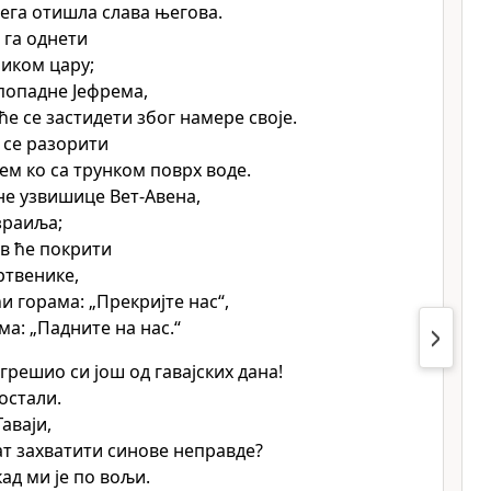
њега отишла слава његова.
 га однети
ликом цару;
спопадне Јефрема,
ће се застидети због намере своје.
 се разорити
рем ко са трунком поврх воде.
е узвишице Вет-Авена,
зраиља;
в ће покрити
твенике,
и горама: „Прекријте нас“,
ма: „Падните на нас.“
грешио си још од гавајских дана!
остали.
Гаваји,
ат захватити синове неправде?
ад ми је по вољи.