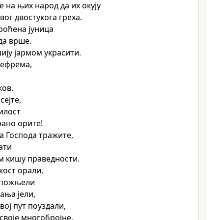
е на њих народ да их окују
вог двостукога греха.
кроћена јуница
да врше.
шију јармом украсити.
Јефрема,
ков.
сејте,
илост
рано орите!
да Господа тражите,
ати
ам кишу праведности.
кост орали,
 пожњели
ања јели,
свој пут поуздали,
 своје многобројне.