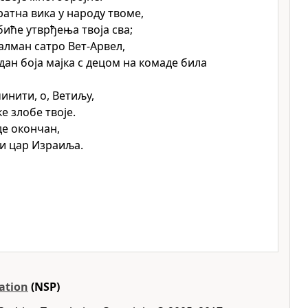
ратна вика у народу твоме,
биће утврђења твоја сва;
Салман сатро Вет-Арвел,
 дан боја мајка с децом на комаде била
инити, о, Ветиљу,
е злобе твоје.
де окончан,
и цар Израиља.
ation
(NSP)