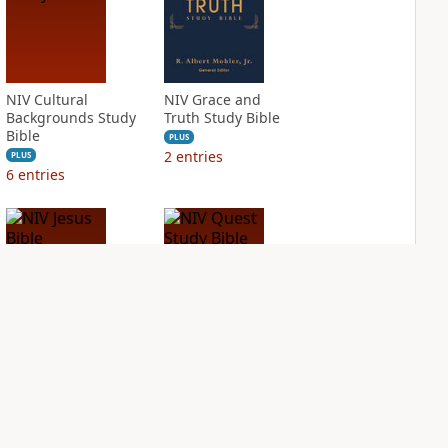
NIV Cultural
NIV Grace and
Backgrounds Study
Truth Study Bible
Bible
PLUS
2
entries
PLUS
6
entries
NIV Jesus Bible
NIV Quest Study
Bible Notes
PLUS
2
entries
PLUS
6
entries