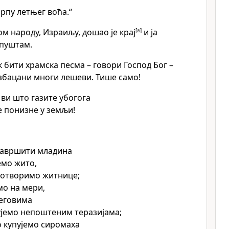
рпу летњег воћа.“
ом народу, Израиљу, дошао је крај
[
a
]
и ја
опуштам.
ек бити храмска песма – говори Господ Бог –
збацани многи лешеви. Тише само!
, ви што газите убогога
е понизне у земљи!
 завршити младина
емо жито,
а отворимо житнице;
мо на мери,
теговима
јемо непоштеним теразијама;
о купујемо сиромаха