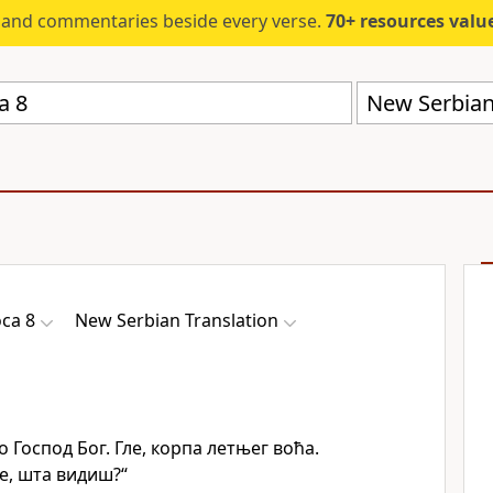
s and commentaries beside every verse.
70+ resources valued at $5,
New Serbian
са 8
New Serbian Translation
о Господ Бог. Гле, корпа летњег воћа.
се, шта видиш?“