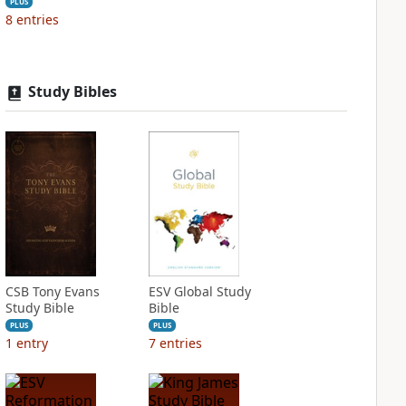
PLUS
8
entries
Study Bibles
CSB Tony Evans
ESV Global Study
Study Bible
Bible
PLUS
PLUS
1
entry
7
entries