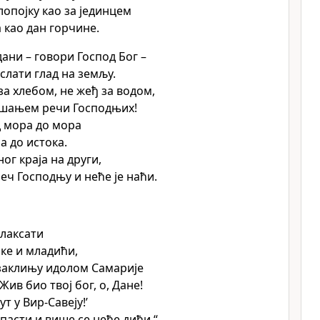
опојку као за јединцем
а као дан горчине.
дани – говори Господ Бог –
слати глад на земљу.
за хлебом, не жеђ за водом,
ушањем речи Господњих!
 мора до мора
а до истока.
ног краја на други,
еч Господњу и неће је наћи.
лаксати
јке и младићи,
 заклињу идолом Самарије
’Жив био твој бог, о, Дане!
т у Вир-Савеју!’
 пасти и више се неће дићи.“