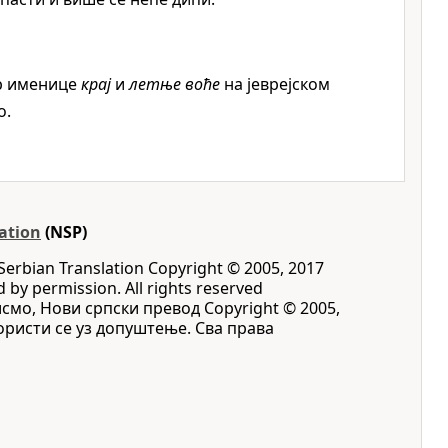
ер именице
крај
и
летње воће
на јеврејском
о.
ation
(NSP)
Serbian Translation Copyright © 2005, 2017
d by permission. All rights reserved
исмо, Нови српски превод Copyright © 2005,
 Користи се уз допуштење. Сва права