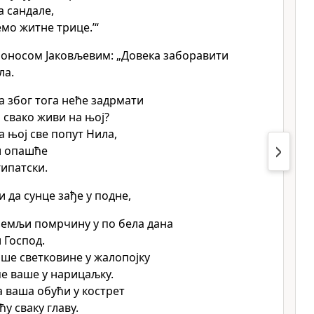
а сандале,
емо житне трице.’“
 поносом Јаковљевим: „Довека заборавити
ла.
а због тога неће задрмати
и свако живи на њој?
а њој све попут Нила,
и опашће
гипатски.
и да сунце зађе у подне,
земљи помрчину у по бела дана
 Господ.
ше светковине у жалопојку
ме ваше у нарицаљку.
а ваша обући у кострет
у сваку главу.