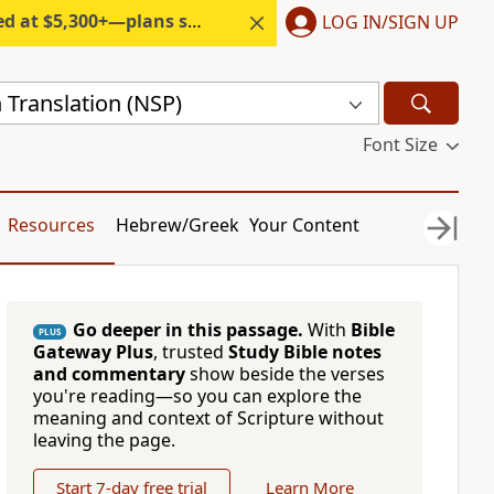
300+—plans start under $6/month.
LOG IN/SIGN UP
 Translation (NSP)
Font Size
Resources
Hebrew/Greek
Your Content
Go deeper in this passage.
With
Bible
PLUS
Gateway Plus
, trusted
Study Bible notes
and commentary
show beside the verses
you're reading—so you can explore the
meaning and context of Scripture without
leaving the page.
Start 7-day free trial
Learn More