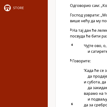
Одговорио сам: „Ко
STORE
Господ узврати: „М
више нећу да му п
3
На тај дан ће лел
посвуда ће бити ра
4
Чујте ово, о
и сатирет
5
Говорите:
’Када ће се
да продај
и субота, д
да закида
варамо на 
и подваљу
6
да за сребр