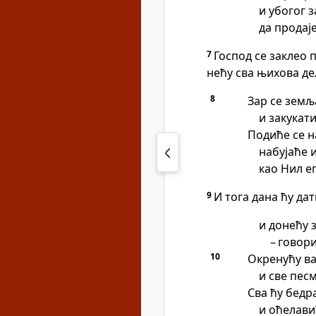
и убогог з
да продај
7
Господ се заклео
нећу сва њихова де
8
Зар се земљ
и закукат
Подиће се н
набујаће 
као Нил е
9
И тога дана ћу дат
и донећу 
– говори
10
Окренућу ва
и све пес
Сва ћу бедр
и оћелавић