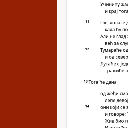
Учинићу жал
и крај тог
11
Гле, долазе 
када ћу по
Али не глад 
већ за сл
12
Тумараће од
и од север
Лутаће с јед
тражиће р
13
Тога ће дана
од жеђи сма
лепе дево
14
они који се
и говоре: 
Жив био пу
И онда ће