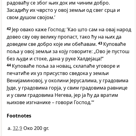
радоваћу се због њих док им чиним добро.
Засадићу их чврсто у овој земљи од свег срца и
свом душом својом.’
42
Јер овако каже Господ: ’Као што сам на овај народ
довео сву ову велику пропаст, тако ћу на њих да
доведем све добро које им обећавам.
43
Куповаће
поља у овој земљи за коју говорите: „Ово је пустош
без људи и стоке, дана у руке Халдејаца!“
44
Куповаће поља за новац, склапаће уговоре и
печатиће их уз присуство сведока у земљи
Венијаминовој, у околини Јерусалима, у градовима
Јуде, у градовима горја, у свим градовима равнице
и у свим градовима Негева, јер ја ћу да вратим
њихове изгнанике – говори Господ.’“
Footnotes
32,9
Око 200 gr.