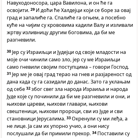
Навуходоносора, цара Вавилона, и он ће га
освојити.
29
И доћи ће Халдејци који се боре за овај
град и запалиће га. Спалиће га огњем, а посебно
куће на чијим су крововима кадили Валу и изливали
жртву изливницу другим боговима, да би ме
разгневили.
30
Јер су Израиљци и Јудејци од своје младости на
моје очи чинили само зло, јер су ме Израиљци
само гневили својим поступцима – говори Господ.
31
Јер ме је овај град терао на гнев и разјареност од
дана када су га сазидали до данас. Зато га уклањам
од себе
32
због свег зла народа Израиља и народа
Јуде које су починили да би ме разгневили и они, и
њихови цареви, њихови главари, њихови
свештеници, њихови пророци, сви из Јуде и сви
становници Јерусалима.
33
Окренули су ми леђа, а
не лице. Ја сам их упорно учио, а они нису
послушали да би примили прекор.
34
Поставили су