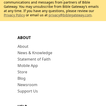
communications and messages from partners of Bible
Gateway. You may unsubscribe from Bible Gateway’s emails
at any time. If you have any questions, please review our
Privacy Policy
or email us at
privacy@biblegateway.com
.
ABOUT
About
News & Knowledge
Statement of Faith
Mobile App
Store
Blog
Newsroom
Support Us