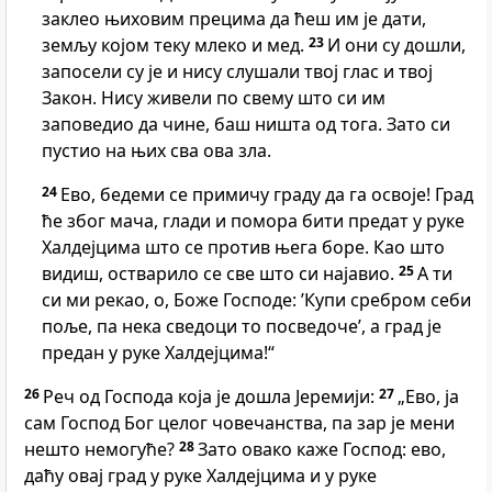
заклео њиховим прецима да ћеш им је дати,
земљу којом теку млеко и мед.
23
И они су дошли,
запосели су је и нису слушали твој глас и твој
Закон. Нису живели по свему што си им
заповедио да чине, баш ништа од тога. Зато си
пустио на њих сва ова зла.
24
Ево, бедеми се примичу граду да га освоје! Град
ће због мача, глади и помора бити предат у руке
Халдејцима што се против њега боре. Као што
видиш, остварило се све што си најавио.
25
А ти
си ми рекао, о, Боже Господе: ’Купи сребром себи
поље, па нека сведоци то посведоче’, а град је
предан у руке Халдејцима!“
26
Реч од Господа која је дошла Јеремији:
27
„Ево, ја
сам Господ Бог целог човечанства, па зар је мени
нешто немогуће?
28
Зато овако каже Господ: ево,
даћу овај град у руке Халдејцима и у руке