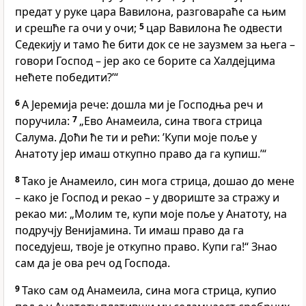
предат у руке цара Вавилона, разговараће са њим
и срешће га очи у очи;
5
цар Вавилона ће одвести
Седекију и тамо ће бити док се не заузмем за њега –
говори Господ – јер ако се борите са Халдејцима
нећете победити?’“
6
А Јеремија рече: дошла ми је Господња реч и
поручила:
7
„Ево Анамеила, сина твога стрица
Салума. Доћи ће ти и рећи: ’Купи моје поље у
Анатоту јер имаш откупно право да га купиш.’“
8
Тако је Анамеило, син мога стрица, дошао до мене
– како је Господ и рекао – у двориште за стражу и
рекао ми: „Молим те, купи моје поље у Анатоту, на
подручју Венијамина. Ти имаш право да га
поседујеш, твоје је откупно право. Купи га!“ Знао
сам да је ова реч од Господа.
9
Тако сам од Анамеила, сина мога стрица, купио