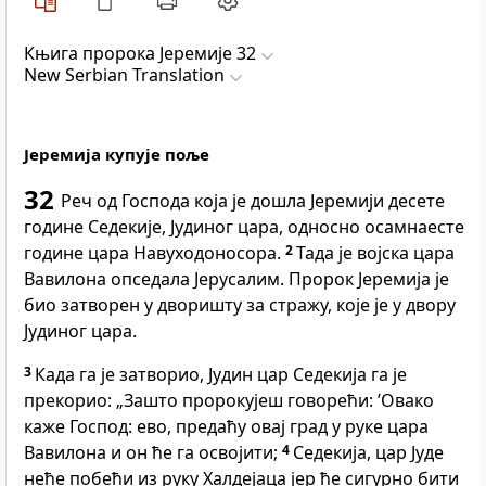
Књига пророка Јеремије 32
New Serbian Translation
Јеремија купује поље
32
Реч од Господа која је дошла Јеремији десете
године Седекије, Јудиног цара, односно осамнаесте
године цара Навуходоносора.
2
Тада је војска цара
Вавилона опседала Јерусалим. Пророк Јеремија је
био затворен у дворишту за стражу, које је у двору
Јудиног цара.
3
Када га је затворио, Јудин цар Седекија га је
прекорио: „Зашто пророкујеш говорећи: ’Овако
каже Господ: ево, предаћу овај град у руке цара
Вавилона и он ће га освојити;
4
Седекија, цар Јуде
неће побећи из руку Халдејаца јер ће сигурно бити