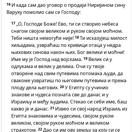
16
И када сам дао уговор о продаји Ниријином сину
Варуху помолио сам се Господу:
17
„О, Господе Боже! Ево, ти си створио небеса
снагом својом великом и руком својом моћном.
Теби ништа немогуће није!
18
Ти исказујеш милост
хиљадама, узвраћаш по кривици отаца у недра
њихових синова након њих. Бог велики и моћни!
Име му је Господ над војскама.
19
Велик си у
одлукама и велик у делима. Очи су твоје
отворене над свим путевима потомака људи, да
свакоме узвратиш по његовим путевима и према
плоду дела његових.
20
У Египту су учинио
знакове и чудеса позната све до данас и у
Израиљу и међу људима. Стекао си себи име, баш
какво је и данас.
21
Извео си свој народ Израиљ из
Египта знаковима и чудесима, својом руком
великом, својом руком моћном и великом
страхотом.
22
Дао си им ову земљу за коју си се