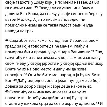
своје гадости у Дому који је по мени назван, да би
га онечистили.
35
Сазидали су узвишице Валу у
долини Вен-Еном, да спаљују своје синове и ћерке у
ватри Молоху. А ја то нисам заповедио, ни
помислио нисам да се таква гадост ради и Јуда
наводи на грех.
36
Сада због тога каже Господ, Бог Израиља, овом
граду, за који говорите да ће мачем, глађу и
помором бити предан у руке цара Вавилона:
37
’Ево,
сакупићу их из свих земаља у које сам их изагнао у
свом гневу, у својој јарости и у својој срдњи великој.
Вратићу их на ово место и даћу им да живе
спокојно.
38
Они ће бити мој народ, а ја ћу им бити
Бог.
39
Даћу им једно срце и један пут, да ме се боје
довека за добро своје и своје деце након њих.
40
Склопићу са њима вечни савез и нећу их
напустити. Чинићу им добро и свој ћу страх
ставити у њихова срца да се не окрену од мене.
41
И