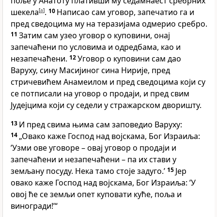
поље у Анатоту плативши му седамнаест сребрних
шекела
[
a
]
.
10
Написао сам уговор, запечатио га и
пред сведоцима му на теразијама одмерио сребро.
11
Затим сам узео уговор о куповини, онај
запечаћени по условима и одредбама, као и
незапечаћени.
12
Уговор о куповини сам дао
Варуху, сину Масијиног сина Нирије, пред
стричевићем Анамеилом и пред сведоцима који су
се потписали на уговор о продаји, и пред свим
Јудејцима који су седели у стражарском дворишту.
13
И пред свима њима сам заповедио Варуху:
14
„Овако каже Господ над војскама, Бог Израиља:
’Узми ове уговоре – овај уговор о продаји и
запечаћени и незапечаћени – па их стави у
земљану посуду. Нека тамо стоје задуго.’
15
Јер
овако каже Господ над војскама, Бог Израиља: ’У
овој ће се земљи опет куповати куће, поља и
виногради!’“