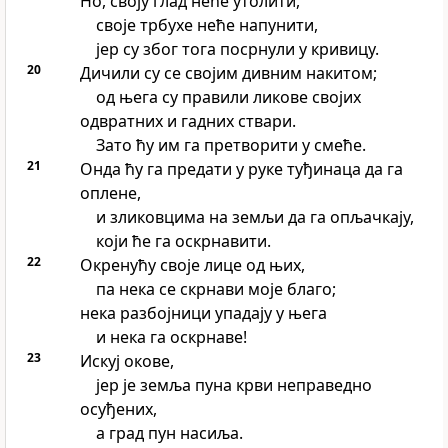
Но, своју глад неће утолити,
своје трбухе неће напунити,
јер су због тога посрнули у кривицу.
20
Дичили су се својим дивним накитом;
од њега су правили ликове својих
одвратних и гадних ствари.
Зато ћу им га претворити у смеће.
21
Онда ћу га предати у руке туђинаца да га
оплене,
и зликовцима на земљи да га опљачкају,
који ће га оскрнавити.
22
Окренућу своје лице од њих,
па нека се скрнави моје благо;
нека разбојници упадају у њега
и нека га оскрнаве!
23
Искуј окове,
јер је земља пуна крви неправедно
осуђених,
а град пун насиља.