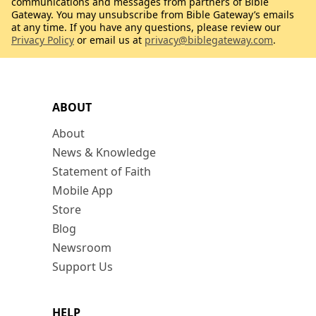
communications and messages from partners of Bible
Gateway. You may unsubscribe from Bible Gateway’s emails
at any time. If you have any questions, please review our
Privacy Policy
or email us at
privacy@biblegateway.com
.
ABOUT
About
News & Knowledge
Statement of Faith
Mobile App
Store
Blog
Newsroom
Support Us
HELP