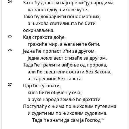
24
Зато ћу довести најгоре међу народима
да запоседну њихове куће.
Тако ћу докрајчити понос моћних,
а њихова светилишта ће бити
оскрнављена.
25
Кад страхота дође,
тражиће мир, а њега неће бити.
26
Једна ће пропаст ићи за другом,
једна
лоша
вест стизаће за другом.
Тада ће тражити виђење од пророка,
али ће свештеник остати без Закона,
а старешине без савета.
27
Цар ће туговати,
кнез бити обучен у очај,
а руке народа земље ће дрхтати.
Поступаћу с њима по њиховим путевима
и судити им по њиховим судовима.
Тада ће знати да сам ја Господ.’“