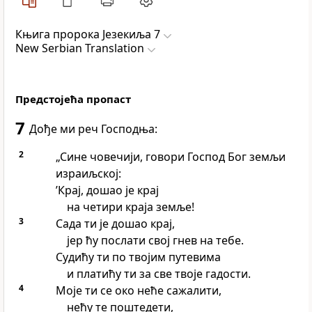
Књига пророка Језекиља 7
New Serbian Translation
Предстојећа пропаст
7
Дође ми реч Господња:
2
„Сине човечији, говори Господ Бог земљи
израиљској:
’Крај, дошао је крај
на четири краја земље!
3
Сада ти је дошао крај,
јер ћу послати свој гнев на тебе.
Судићу ти по твојим путевима
и платићу ти за све твоје гадости.
4
Моје ти се око неће сажалити,
нећу те поштедети,