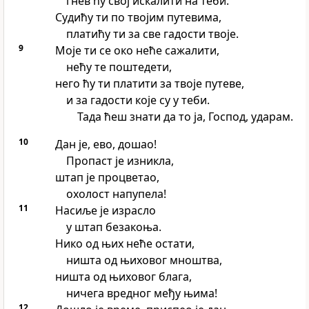
гнев ћу свој искалити на теби.
Судићу ти по твојим путевима,
платићу ти за све гадости твоје.
9
Моје ти се око неће сажалити,
нећу те поштедети,
него ћу ти платити за твоје путеве,
и за гадости које су у теби.
Тада ћеш знати да то ја, Господ, ударам.
10
Дан је, ево, дошао!
Пропаст је изникла,
штап је процветао,
охолост напупела!
11
Насиље је израсло
у штап безакоња.
Нико од њих неће остати,
ништа од њиховог мноштва,
ништа од њиховог блага,
ничега вредног међу њима!
12