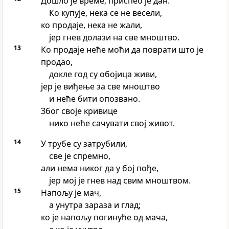
Дошло је време, приспео је дан.
Ко купује, нека се не весели,
ко продаје, нека не жали,
јер гнев долази на све мноштво.
13
Ко продаје неће моћи да поврати што је
продао,
докле год су обојица живи,
јер је виђење за све мноштво
и неће бити опозвано.
Због своје кривице
нико неће сачувати свој живот.
14
У трубе су затрубили,
све је спремно,
али нема никог да у бој пође,
јер мој је гнев над свим мноштвом.
15
Напољу је мач,
а унутра зараза и глад;
ко је напољу погинуће од мача,