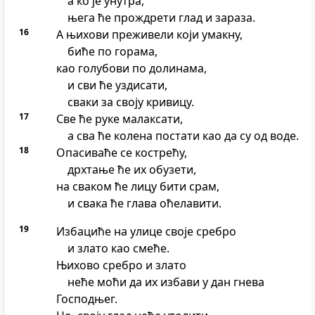
а ко је унутра,
њега ће прождрети глад и зараза.
16
А њихови преживели који умакну,
биће по горама,
као голубови по долинама,
и сви ће уздисати,
сваки за своју кривицу.
17
Све ће руке малаксати,
а сва ће колена постати као да су од воде.
18
Опасиваће се кострећу,
дрхтање ће их обузети,
на сваком ће лицу бити срам,
и свака ће глава оћелавити.
19
Избациће на улице своје сребро
и злато као смеће.
Њихово сребро и злато
неће моћи да их избави у дан гнева
Господњег.