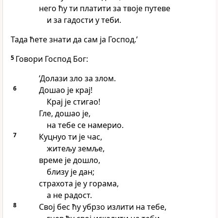
него ћу ти платити за твоје путеве
и за гадости у теби.
Тада ћете знати да сам ја Господ.’
5
Говори Господ Бог:
’Долази зло за злом.
6
Дошао је крај!
Крај је стигао!
Гле, дошао је,
на тебе се намерио.
7
Куцнуо ти је час,
житељу земље,
време је дошло,
близу је дан;
страхота је у горама,
а не радост.
8
Свој бес ћу убрзо излити на тебе,