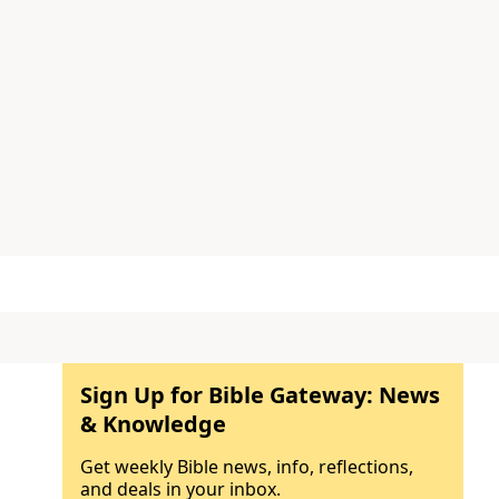
Sign Up for Bible Gateway: News
& Knowledge
Get weekly Bible news, info, reflections,
and deals in your inbox.