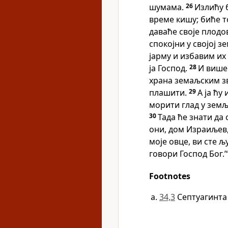
шумама.
26
Излићу 
време кишу; биће т
даваће своје плодо
спокојни у својој 
јарму и избавим их 
ја Господ.
28
И више
храна земаљским зв
плашити.
29
А ја ћу
морити глад у земљ
30
Тада ће знати да 
они, дом Израиљев,
моје овце, ви сте љ
говори Господ Бог.’
Footnotes
34,3
Септуагинта