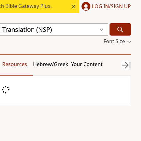
h Bible Gateway Plus.
LOG IN/SIGN UP
 Translation (NSP)
Font Size
Resources
Hebrew/Greek
Your Content