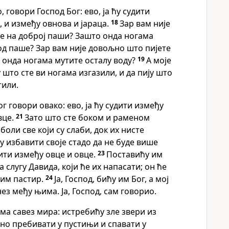
о, говори Господ Бог: ево, ја ћу судити
, и између овнова и јараца.
18
Зар вам није
е на доброј паши? Зашто онда ногама
од паше? Зар вам није довољно што пијете
 онда ногама мутите осталу воду?
19
А моје
 што сте ви ногама изгазили, и да пију што
тили.
г говори овако: ево, ја ћу судити између
вце.
21
Зато што сте боком и раменом
боли све који су слаби, док их нисте
у избавити своје стадо да не буде више
дити између овце и овце.
23
Поставићу им
а слугу Давида, који ће их напасати; он ће
 им пастир.
24
Ја, Господ, бићу им Бог, а мој
ез међу њима. Ја, Господ, сам говорио.
ма савез мира: истребићу зле звери из
јно пребивати у пустињи и спавати у