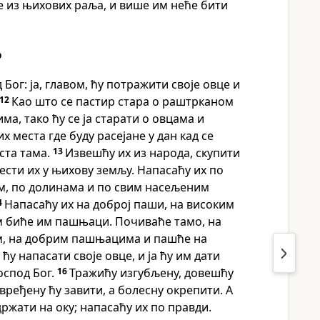
е из њихових раља, и више им неће бити
р
 Бог: ја, главом, ћу потражити своје овце и
12
Као што се пастир стара о раштрканом
има, тако ћу се ја старати о овцама и
х места где буду расејане у дан кад се
уста тама.
13
Извешћу их из народа, скупити
вести их у њихову земљу. Напасаћу их по
, по долинама и по свим насељеним
4
Напасаћу их на доброј паши, на високим
 биће им пашњаци. Почиваће тамо, на
, на добрим пашњацима и пашће на
а ћу напасати своје овце, и ја ћу им дати
оспод Бог.
16
Тражићу изгубљену, довешћу
вређену ћу завити, а болесну окрепити. А
држати на оку; напасаћу их по правди.