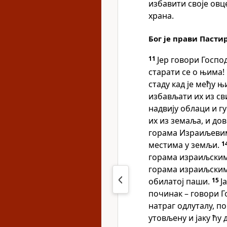
избавити своје овц
храна.
Бог је прави Пасти
11
Јер говори Господ
старати се о њима!
стаду кад је међу њ
избављати их из сви
надвију облаци и г
их из земаља, и до
горама Израиљевим
местима у земљи.
1
горама израиљским
горама израиљским
обилатој паши.
15
Ј
починак – говори Г
натраг одлуталу, по
утовљену и јаку ћу 