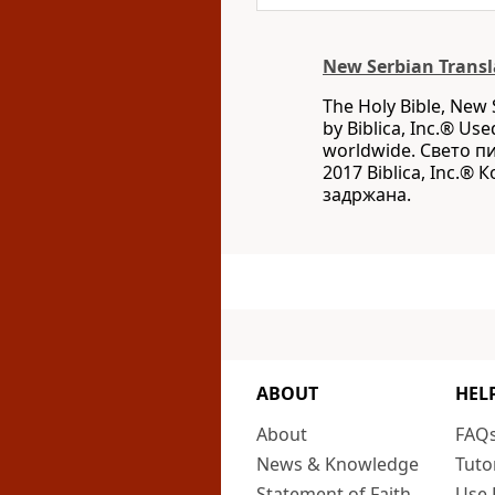
New Serbian Transl
The Holy Bible, New 
by Biblica, Inc.® Use
worldwide. Свето п
2017 Biblica, Inc.®
задржана.
ABOUT
HEL
About
FAQ
News & Knowledge
Tuto
Statement of Faith
Use 