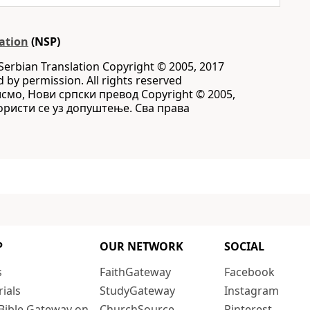
ation
(NSP)
Serbian Translation Copyright © 2005, 2017
d by permission. All rights reserved
исмо, Нови српски превод Copyright © 2005,
 Користи се уз допуштење. Сва права
P
OUR NETWORK
SOCIAL
s
FaithGateway
Facebook
rials
StudyGateway
Instagram
Bible Gateway on
ChurchSource
Pinterest