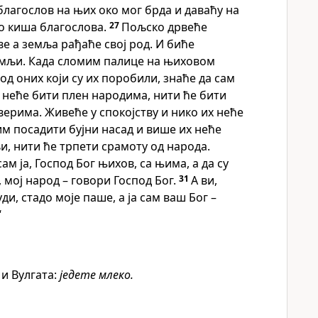
благослов на њих око мог брда и даваћу на
о киша благослова.
27
Пољско дрвеће
ве а земља рађаће свој род. И биће
земљи. Када сломим палице на њиховом
од оних који су их поробили, знаће да сам
 неће бити плен народима, нити ће бити
ерима. Живеће у спокојству и нико их неће
 им посадити бујни насад и више их неће
и, нити ће трпети срамоту од народа.
сам ја, Господ Бог њихов, са њима, а да су
 мој народ – говори Господ Бог.
31
А ви,
уди, стадо моје паше, а ја сам ваш Бог –
“
 и Вулгата:
једете млеко.