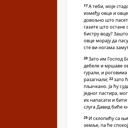
17
А теби, моје стад
између овце и овце
довољно што пасет
газите што остане 
бистру воду? Зашто
овце морају да пасу
сте ви ногама заму
20
Зато им Господ Бо
дебеле и мршаве о
гурали, и роговима 
разагнали;
22
зато ћ
пљачкано. Ја ћу су
једног пастира, мог
их напасати и бити
слуга Давид биће кн
25
И склопићу са њи
земље, па ће споко