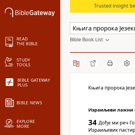
Trusted insight b
READ
Bible Book List
THE BIBLE
STUDY
TOOLS
BIBLE GATEWAY
PLUS
Књига пророка Јез
BIBLE NEWS
Израиљеви лажни 
34
EXPLORE
Дође ми реч Г
MORE
Израиљевих пастира