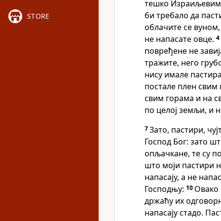
тешко Израиљевим п
би требало да паст
STORE
облачите се вуном,
не напасате овце.
4
повређене не завиј
тражите, него груб
нису имале пастира
постале плен свим
свим горама и на с
по целој земљи, и н
7
Зато, пастири, чу
Господ Бог: зато шт
опљачкане, те су по
што моји пастири не
напасају, а не напа
Господњу:
10
Овако 
држаћу их одговорн
напасају стадо. Пас