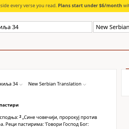
eside every verse you read.
Plans start under $6/month
wit
New Serbian
екиља 34
New Serbian Translation
пастири
осподња:
2
„Сине човечији, пророкуј против
. Реци пастирима: ’Говори Господ Бог: