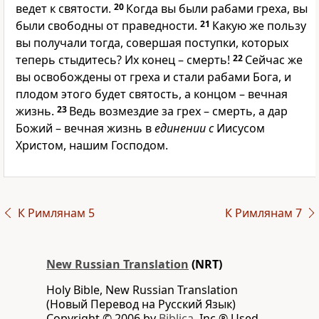
ведет к святости.
20
Когда вы были рабами греха, вы
были свободны от праведности.
21
Какую же пользу
вы получали тогда, совершая поступки, которых
теперь стыдитесь? Их конец – смерть!
22
Сейчас же
вы освобождены от греха и стали рабами Бога, и
плодом этого будет святость, а концом – вечная
жизнь.
23
Ведь возмездие за грех – смерть, а дар
Божий – вечная жизнь в
единении с
Иисусом
Христом, нашим Господом.
К Римлянам 5
К Римлянам 7
New Russian Translation
(NRT)
Holy Bible, New Russian Translation
(Новый Перевод на Русский Язык)
Copyright © 2006 by
Biblica,
Inc.® Used