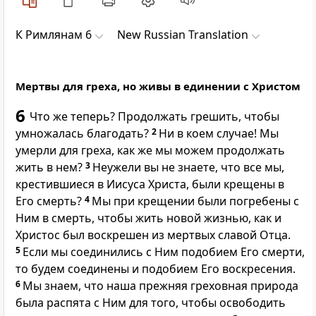
К Римлянам 6
New Russian Translation
Мертвы для греха, но живы в единении с Христом
6
Что же теперь? Продолжать грешить, чтобы
умножалась благодать?
2
Ни в коем случае! Мы
умерли для греха, как же мы можем продолжать
жить в нем?
3
Неужели вы не знаете, что все мы,
крестившиеся в Иисуса Христа, были крещены в
Его смерть?
4
Мы при крещении были погребены с
Ним в смерть, чтобы жить новой жизнью, как и
Христос был воскрешен из мертвых славой Отца.
5
Если мы соединились с Ним подобием Его смерти,
то будем соединены и подобием Его воскресения.
6
Мы знаем, что наша прежняя греховная природа
была распята с Ним для того, чтобы освободить