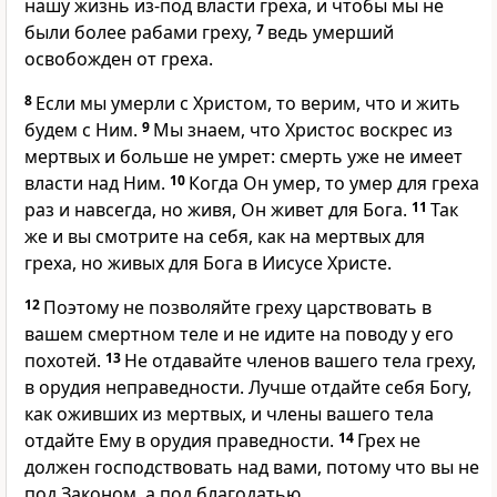
нашу жизнь из-под власти греха, и чтобы мы не
были более рабами греху,
7
ведь умерший
освобожден от греха.
8
Если мы умерли с Христом, то верим, что и жить
будем с Ним.
9
Мы знаем, что Христос воскрес из
мертвых и больше не умрет: смерть уже не имеет
власти над Ним.
10
Когда Он умер, то умер для греха
раз и навсегда, но живя, Он живет для Бога.
11
Так
же и вы смотрите на себя, как на мертвых для
греха, но живых для Бога в Иисусе Христе.
12
Поэтому не позволяйте греху царствовать в
вашем смертном теле и не идите на поводу у его
похотей.
13
Не отдавайте членов вашего тела греху,
в орудия неправедности. Лучше отдайте себя Богу,
как оживших из мертвых, и члены вашего тела
отдайте Ему в орудия праведности.
14
Грех не
должен господствовать над вами, потому что вы не
под Законом, а под благодатью.