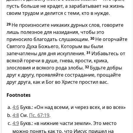
пусть больше не крадет, а зарабатывает на жизнь
своим трудом и делится с теми, кто в нужде.
29
Не произносите никаких дурных слов, говорите
лишь полезное для назидания, чтобы это
приносило благодать слушающим.
30
Не огорчайте
Святого Духа Божьего, Которым вы были
запечатлены для дня искупления.
31
Избавьтесь от
всякой горечи в душе, гнева, ярости, крика,
злословия и всякого рода злобы.
32
Будьте добры
друг к другу, проявляйте сострадание, прощайте
друг друга, как и Бог во Христе простил вас.
Footnotes
4:6
Букв.: «Он над всеми, и через всех, и во всех»
4:8
См.
Пс. 67:19
.
4:9
Букв.: «в нижние части земли». Это место
можно понять как то, что Иисус пришел на