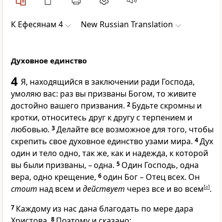
К Ефесянам 4
New Russian Translation
Духовное единство
4
Я, находящийся в заключении ради Господа,
умоляю вас: раз вы призваны Богом, то живите
достойно вашего призвания.
2
Будьте скромны и
кротки, относитесь друг к другу с терпением и
любовью.
3
Делайте все возможное для того, чтобы
скрепить свое духовное единство узами мира.
4
Дух
один и тело одно, так же, как и надежда, к которой
вы были призваны, – одна.
5
Один Господь, одна
вера, одно крещение,
6
один Бог – Отец всех. Он
стоит
над всем и
действует
через все и во всем
[
a
]
.
7
Каждому из нас дана благодать по мере дара
Христова.
8
Поэтому и сказано: