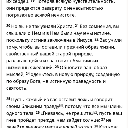
их сердец.
19
Потеряв всякую чувствительность,
они предаются разврату, с ненасытностью
погрязая во всякой нечистоте.
20
Но вы не так узнали Христа.
21
Без сомнения, вы
слышали о Нем и в Нем были научены истине,
поскольку истина заключена в Иисусе.
22
Вас учили
тому, чтобы вы оставили прежний образ жизни,
свойственный вашей старой природе,
разлагающейся из-за своих обманчивых
низменных желаний.
23
Обновите ваш образ
мыслей,
24
оденьтесь в новую природу, созданную
по образу Бога, – в истинную праведность и
святость.
25
Пусть каждый из вас оставит ложь и говорит
своим ближним правду
[
d
]
, потому что все мы члены
одного тела.
26
«Гневаясь, не грешите»
[
e
]
, пусть ваш
гнев пройдет прежде, чем зайдет солнце;
27
не
давайте дьяволу места
в вашей жизни
.
28
Кто крал,