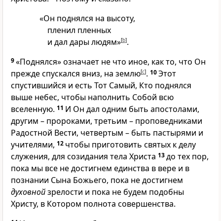
«Он поднялся на высоту,
пленил пленных
и дал дары людям»
[
b
]
.
9
«Поднялся» означает не что иное, как то, что Он
прежде спускался вниз, на землю
[
c
]
.
10
Этот
спустившийся и есть Тот Самый, Кто поднялся
выше небес, чтобы наполнить Собой всю
вселенную.
11
И Он дал одним быть апостолами,
другим – пророками, третьим – проповедниками
Радостной Вести, четвертым – быть пастырями и
учителями,
12
чтобы приготовить святых к делу
служения, для созидания тела Христа
13
до тех пор,
пока мы все не достигнем единства в вере и в
познании Сына Божьего, пока не достигнем
духовной
зрелости и пока не будем подобны
Христу, в Котором полнота совершенства.